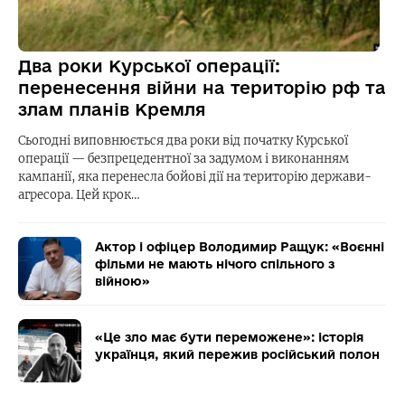
Два роки Курської операції:
перенесення війни на територію рф та
злам планів Кремля
Сьогодні виповнюється два роки від початку Курської
операції — безпрецедентної за задумом і виконанням
кампанії, яка перенесла бойові дії на територію держави-
агресора. Цей крок…
Актор і офіцер Володимир Ращук: «Воєнні
фільми не мають нічого спільного з
війною»
«Це зло має бути переможене»: історія
українця, який пережив російський полон