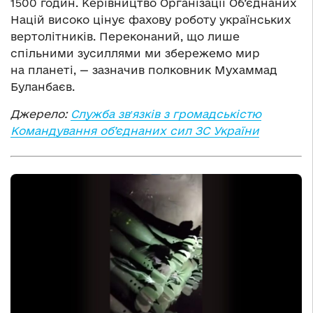
1500 годин. Керівництво Організації Об’єднаних
Націй високо цінує фахову роботу українських
вертолітників. Переконаний, що лише
спільними зусиллями ми збережемо мир
на планеті, — зазначив полковник Мухаммад
Буланбаєв.
Джерело:
Служба звʹязків з громадськістю
Командування об’єднаних сил ЗС України