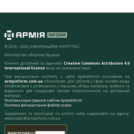
© 2018 - 2026, ІНФОРМАЦІЙНЕ АГЕНТСТВО,
Міністерство оборони України
Контент доступний за ліцензією
Creative Commons Attribution 4.0
International license
якщо не зазначено інше.
При використанні контенту з сайту АрміяInform посилання на
armyinform.com.ua
обов’язкове. Для суб’єктів у сфері онлайн-медіа
обов’язковим є розміщення у першому абзаці матеріалу прямого та
відкритого для пошукових систем гіперпосилання на цитований
матеріал.
Політика користування сайтом АрміяInform
Політика використання файлів cookie
Зауваження та пропозиції по роботі сайту надсилайте на адресу:
webmaster@armyinform.com.ua