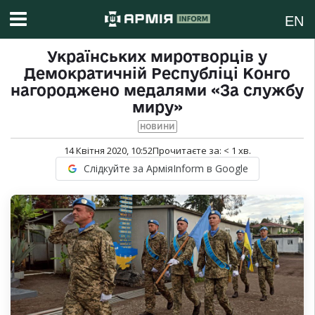
EN
Українських миротворців у
Демократичній Республіці Конго
нагороджено медалями «За службу
миру»
НОВИНИ
14 Квітня 2020, 10:52
Прочитаєте за:
< 1
хв.
Слідкуйте за АрміяInform в Google