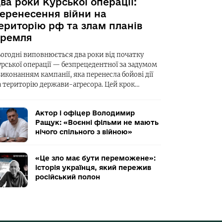
ва роки Курської операції:
еренесення війни на
ериторію рф та злам планів
ремля
ьогодні виповнюється два роки від початку
урської операції — безпрецедентної за задумом
виконанням кампанії, яка перенесла бойові дії
а територію держави-агресора. Цей крок…
Актор і офіцер Володимир
Ращук: «Воєнні фільми не мають
нічого спільного з війною»
«Це зло має бути переможене»:
історія українця, який пережив
російський полон