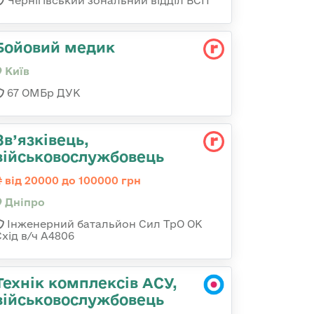
Чернігівський зональний відділ ВСП
Бойовий медик
Київ
67 ОМБр ДУК
Зв’язківець,
військовослужбовець
від 20000 до 100000 грн
Дніпро
Інженерний батальйон Сил ТрО ОК
Схід в/ч А4806
Технік комплексів АСУ,
військовослужбовець