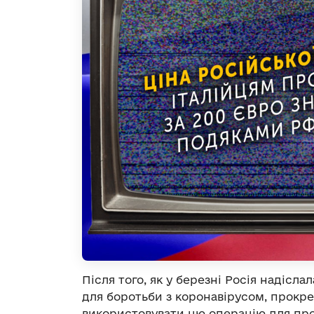
Після того, як у березні Росія надісла
для боротьби з коронавірусом, прокре
використовувати цю операцію для про