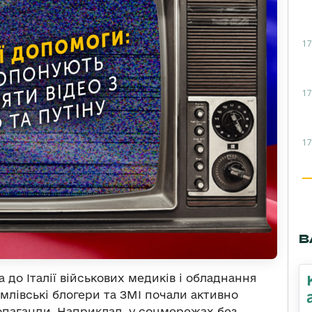
17
17
17
В
ла до Італії військових медиків і обладнання
млівські блогери та ЗМІ почали активно
паганди. Наприклад, у соцмережах без