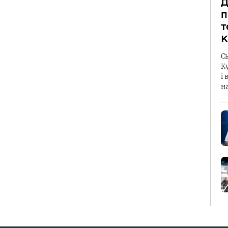
Д
п
т
К
С
К
і 
н