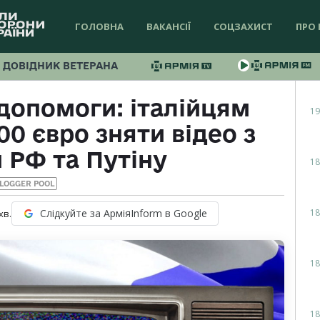
ГОЛОВНА
ВАКАНСІЇ
СОЦЗАХИСТ
ПРО 
ДОВІДНИК ВЕТЕРАНА
 допомоги: італійцям
19
0 євро зняти відео з
 РФ та Путіну
18
LOGGER POOL
18
Слідкуйте за АрміяInform в Google
хв.
18
18