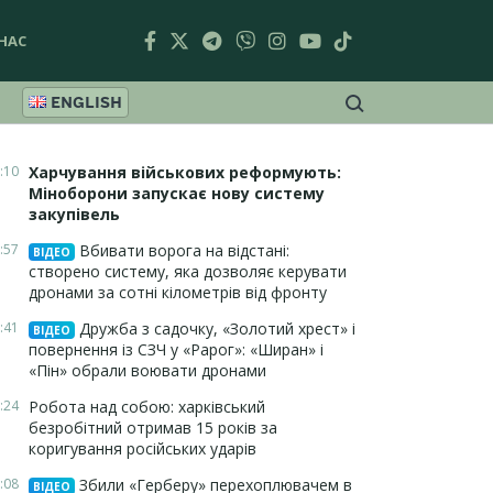
НАС
ENGLISH
:10
Харчування військових реформують:
Міноборони запускає нову систему
закупівель
:57
Вбивати ворога на відстані:
ВІДЕО
створено систему, яка дозволяє керувати
дронами за сотні кілометрів від фронту
:41
Дружба з садочку, «Золотий хрест» і
ВІДЕО
повернення із СЗЧ у «Рарог»: «Ширан» і
«Пін» обрали воювати дронами
:24
Робота над собою: харківський
безробітний отримав 15 років за
коригування російських ударів
:08
Збили «Герберу» перехоплювачем в
ВІДЕО