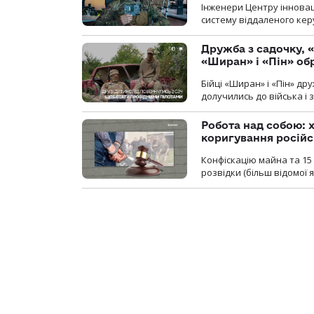
Інженери Центру інновац
систему віддаленого ке
Дружба з садочку, «
«Ширан» і «Пін» о
Бійці «Ширан» і «Пін» др
долучились до війська і 
Робота над собою: х
коригування російс
Конфіскацію майна та 15 
розвідки (більш відомої як