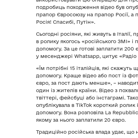
подробиць походження відео був опубл
прапор Євросоюзу на прапор Росії, а п
Росія! Спасибі, Путін».
Сьогодні росіяни, які живуть в Італії
в ролику якогось «російського ЗМІ» і п
допомогу. За це готові заплатити 200 
у месенджері Whatsapp, цитує «Радіо 
«Їм потрібні 15 італійців, які скажут
допомогу. Краще відео або пост із фот
євро, за пост дають менше», – наводи
один із жителів країни. Відео з похва
твіттері, фейсбуці або інстаграмі. Та
опублікувала в TikTok короткий ролик 
допомогу. Вона розповіла La Repubblic
якому за нього заплатили 20 євро.
Традиційно російська влада удає, що 