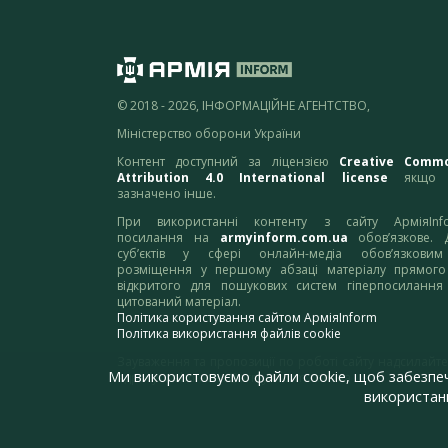
© 2018 - 2026, ІНФОРМАЦІЙНЕ АГЕНТСТВО,
Міністерство оборони України
Контент доступний за ліцензією
Creative Comm
Attribution 4.0 International license
якщо 
зазначено інше.
При використанні контенту з сайту АрміяInf
посилання на
armyinform.com.ua
обов’язкове. 
суб’єктів у сфері онлайн-медіа обов’язкови
розміщення у першому абзаці матеріалу прямого
відкритого для пошукових систем гіперпосилання
цитований матеріал.
Політика користування сайтом АрміяInform
Політика використання файлів cookie
Зауваження та пропозиції по роботі сайту надсилайте
Ми використовуємо файли cookie, щоб забезпе
адресу:
webmaster@armyinform.com.ua
використанн