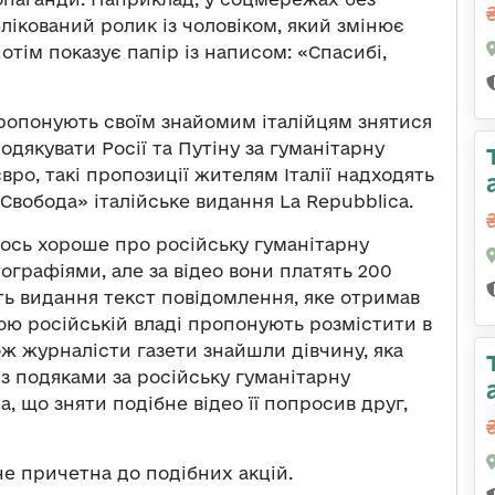
ікований ролик із чоловіком, який змінює
отім показує папір із написом: «Спасибі,
, пропонують своїм знайомим італійцям знятися
одякувати Росії та Путіну за гуманітарну
євро, такі пропозиції жителям Італії надходять
Свобода» італійське видання La Repubblica.
ь щось хороше про російську гуманітарну
ографіями, але за відео вони платять 200
ть видання текст повідомлення, яке отримав
лою російській владі пропонують розмістити в
кож журналісти газети знайшли дівчину, яка
із подяками за російську гуманітарну
a, що зняти подібне відео її попросив друг,
не причетна до подібних акцій.