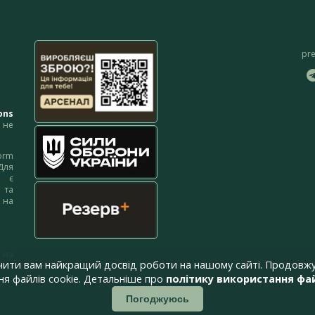
pr
ons
не
orm
Для
м є
 та
 на
 на
чити вам найкращий досвід роботи на нашому сайті. Продовжу
я файлів cookie. Детальніше про
політику використання фай
Погоджуюсь