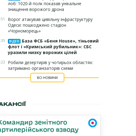
лоб: 1020-й полк показав унікальне
знищення ворожого дрона
:51
Ворог атакував цивільну інфраструктуру
Одеси: пошкоджено стадіон
«Чорноморець»
:35
База ФСБ «Беня House», тіньовий
ВІДЕО
флот і «Кримський рубильник»: СБС
уразили низку ворожих цілей
:22
Робили дезертирів у чотирьох областях:
затримано організаторів схеми
ВСІ НОВИНИ
АКАНСІЇ
Командир зенітного
артилерійського взводу