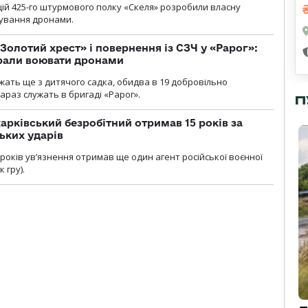
ій 425-го штурмового полку «Скеля» розробили власну
рування дронами.
Золотий хрест» і повернення із СЗЧ у «Рарог»:
брали воювати дронами
ужать ще з дитячого садка, обидва в 19 добровільно
зараз служать в бригаді «Рарог».
П
арківський безробітний отримав 15 років за
ьких ударів
років увʼязнення отримав ще один агент російської воєнної
 гру).