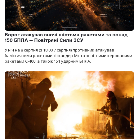
Ворог атакував вночі шістьма ракетами та понад
150 БПЛА — Повітряні Сили ЗСУ
У ніч на 8 серпня (з 18:00 7 серпня) противник атакував
балістичними ракетами «Іскандер-М» та зенітними керованими
ракетами С-400, а також 151 ударним БПЛА.