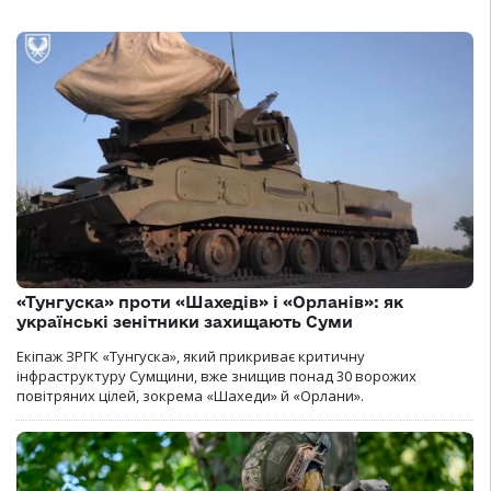
«Тунгуска» проти «Шахедів» і «Орланів»: як
українські зенітники захищають Суми
Екіпаж ЗРГК «Тунгуска», який прикриває критичну
інфраструктуру Сумщини, вже знищив понад 30 ворожих
повітряних цілей, зокрема «Шахеди» й «Орлани».