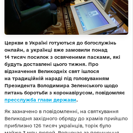
Церкви в Україні готуються до богослужінь
онлайн, а українці вже замовили понад
14 тисяч посилок з освяченими пасками, які
будуть доставлені цього тижня. Про
відзначення Великодніх свят ішлося
на традиційній нараді під головуванням
Президента Володимира Зеленського щодо
питань боротьби з коронавірусом, повідомляє
пресслужба глави держави
.
Як зазначено в повідомленні, на святкування
Великодня західного обряду до храмів прийшло
приблизно 126 тисяч українців, торік було
майже 3 млн людей. Водночас за порушення