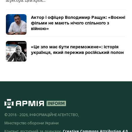
агресора. Цей крок…
Актор і офіцер Володимир Ращук: «Воєнні
фільми не мають нічого спільного з
війною»
«Це зло має бути переможене»: історія
українця, який пережив російський полон
© 2018 - 2026, ІНФОРМАЦІЙНЕ АГЕНТСТВО,
Міністерство оборони України
Контент доступний за ліцензією
Creative Commons Attribution 4.0