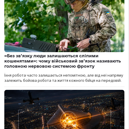
«Без зв’язку люди залишаються сліпими
кошенятами»: чому військовий зв’язок називають
головною нервовою системою фронту
Їхня робота часто залишається непомітною, але від неї напряму
залежить бойова робота та життя кожного бійця на передовій.