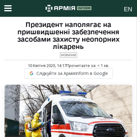
EN
Президент наполягає на
пришвидшенні забезпечення
засобами захисту неопорних
лікарень
НОВИНИ
10 Квітня 2020, 14:17
Прочитаєте за:
< 1
хв.
Слідкуйте за АрміяInform в Google