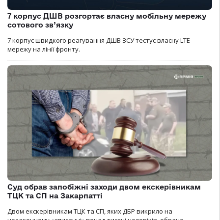
7 корпус ДШВ розгортає власну мобільну мережу
сотового зв’язку
7 корпус швидкого реагування ДШВ ЗСУ тестує власну LTE-
мережу на лінії фронту.
Суд обрав запобіжні заходи двом екскерівникам
ТЦК та СП на Закарпатті
Двом екскерівникам ТЦК та СП, яких ДБР викрило на
незаконному «списанні» понад тисячі чоловіків, обрано