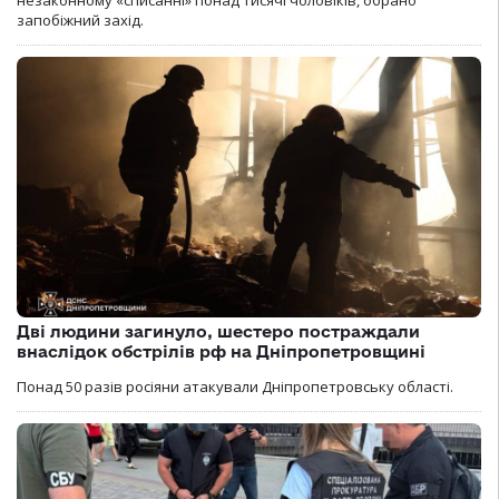
запобіжний захід.
Дві людини загинуло, шестеро постраждали
внаслідок обстрілів рф на Дніпропетровщині
Понад 50 разів росіяни атакували Дніпропетровську області.