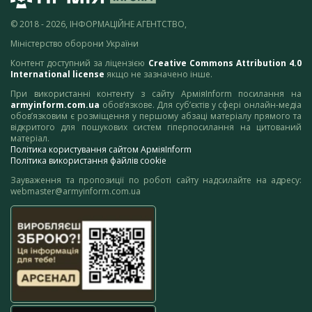
© 2018 - 2026, ІНФОРМАЦІЙНЕ АГЕНТСТВО,
Міністерство оборони України
Контент доступний за ліцензією
Creative Commons Attribution 4.0
International license
якщо не зазначено інше.
При використанні контенту з сайту АрміяInform посилання на
armyinform.com.ua
обов’язкове. Для суб’єктів у сфері онлайн-медіа
обов’язковим є розміщення у першому абзаці матеріалу прямого та
відкритого для пошукових систем гіперпосилання на цитований
матеріал.
Політика користування сайтом АрміяInform
Політика використання файлів cookie
Зауваження та пропозиції по роботі сайту надсилайте на адресу:
webmaster@armyinform.com.ua