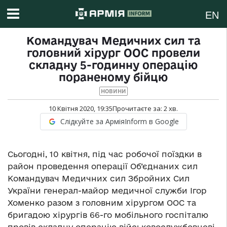
EN
Командувач Медичних сил та
головний хірург ООС провели
складну 5-годинну операцію
пораненому бійцю
НОВИНИ
10 Квітня 2020, 19:35
Прочитаєте за:
2
хв.
Слідкуйте за АрміяInform в Google
Сьогодні, 10 квітня, під час робочої поїздки в
район проведення операції Об’єднаних сил
Командувач Медичних сил Збройних Сил
України генерал-майор медичної служби Ігор
Хоменко разом з головним хірургом ООС та
бригадою хірургів 66-го мобільного госпіталю