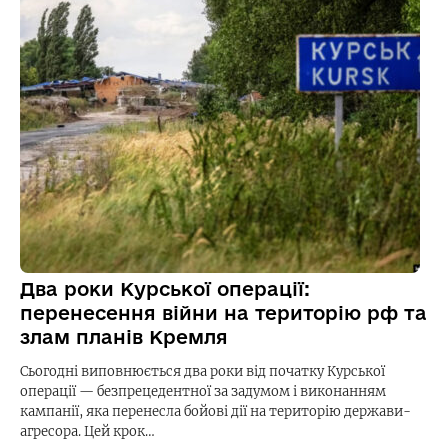
Два роки Курської операції:
перенесення війни на територію рф та
злам планів Кремля
Сьогодні виповнюється два роки від початку Курської
операції — безпрецедентної за задумом і виконанням
кампанії, яка перенесла бойові дії на територію держави-
агресора. Цей крок…