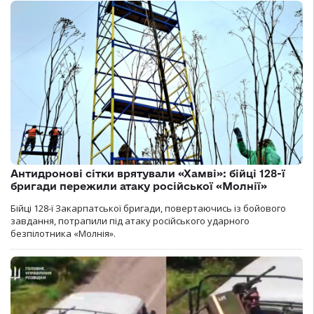
Антидронові сітки врятували «Хамві»: бійці 128-ї
бригади пережили атаку російської «Молнії»
Бійці 128-ї Закарпатської бригади, повертаючись із бойового
завдання, потрапили під атаку російського ударного
безпілотника «Молнія».