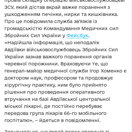
провів складну операцію військовослужбовцеві
ЗСУ, який дістав вкрай важке поранення з
ушкодженням печінки, нирки та кишківника.
Про це повідомила служба зв’язків із
громадськістю Командування Медичних сил
Збройних Сил України у
Фейсбук
.
«Надійшла інформація, що неподалік
Авдіївки військовослужбовець Збройних Сил
України зазнав важкого поранення органів
черевної порожнини. Враховуючи те, що
генерал-майор медичної служби Ігор Хоменко є
доктором наук, професором та продовжує
хірургічну практику, ним було прийнято
рішення про проведення оперативного
втручання на базі Авдіївської центральної
міської лікарні, де постійно перебуває
передова група лікарів 66-го мобільного
госпіталю», – йдеться в повідомленні.
Зазначається, що вкрай важка операція зі