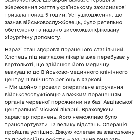
збереження життя українському захисникові
тривала понад 5 годин. Усі ушкодження, що
зазнав військовослужбовець, було ретельно
обстежено та надано висококваліфіковану
хірургічну допомогу.
Наразі стан здоров’я пораненого стабільний.
Хлопець під наглядом лікарів вже перебуває у
вертольоті, що здійснює його медичну
евакуацію до Військово-медичного клінічного
центру Північного регіону в Харкові.
– Ми щойно провели оперативне втручання
військовослужбовцю з важким пораненням
органів черевної порожнини на базі Авдіївської
центральної міської лікарні. Враховуючи
характер поранень, його неможливо було
транспортувати на велику відстань. Операція
пройшла успішно. Дякую колегам за злагоджену
та професійну роботу! – зазначив генерал-