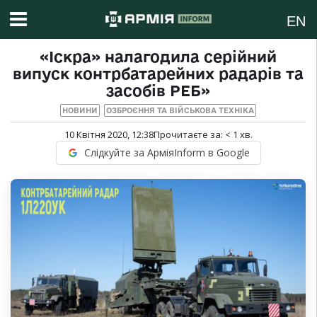
EN
«Іскра» налагодила серійний
випуск контрбатарейних радарів та
засобів РЕБ»
НОВИНИ
ОЗБРОЄННЯ ТА ВІЙСЬКОВА ТЕХНІКА
10 Квітня 2020, 12:38
Прочитаєте за:
< 1
хв.
Слідкуйте за АрміяInform в Google