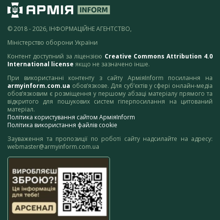
© 2018 - 2026, ІНФОРМАЦІЙНЕ АГЕНТСТВО,
Міністерство оборони України
Контент доступний за ліцензією
Creative Commons Attribution 4.0
International license
якщо не зазначено інше.
При використанні контенту з сайту АрміяInform посилання на
armyinform.com.ua
обов’язкове. Для суб’єктів у сфері онлайн-медіа
обов’язковим є розміщення у першому абзаці матеріалу прямого та
відкритого для пошукових систем гіперпосилання на цитований
матеріал.
Політика користування сайтом АрміяInform
Політика використання файлів cookie
Зауваження та пропозиції по роботі сайту надсилайте на адресу:
webmaster@armyinform.com.ua