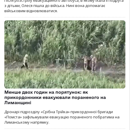
Після розстрілу евакуаційного автобуса, в якому їхала її подруга
з дітьми, Олеся пішла до війська. Нині вона допомагає
військовим відновлюватися.
Менше двох годин на порятунок: як
прикордонники евакуювали пораненого на
Лиманщині
Дронарі підрозділу «Срібна Трійка» прикордонної бригади
«Помста» зафільмували евакуацію пораненого побратима на
Лиманському напрямку.