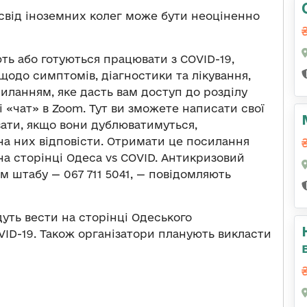
освід іноземних колег може бути неоціненно
ть або готуються працювати з COVID-19,
 щодо симптомів, діагностики та лікування,
иланням, яке дасть вам доступ до розділу
лі «чат» в Zoom. Тут ви зможете написати свої
вати, якщо вони дублюватимуться,
 на них відповісти. Отримати це посилання
а сторінці Одеса vs COVID. Антикризовий
м штабу — 067 711 5041, — повідомляють
уть вести на сторінці Одеського
VID-19. Також організатори планують викласти