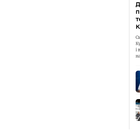
Д
п
т
К
С
К
і 
н