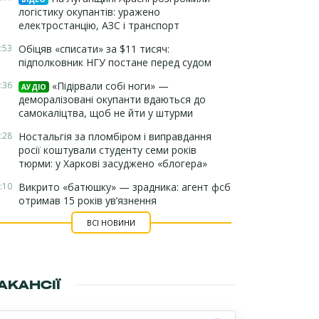
логістику окупантів: уражено
електростанцію, АЗС і транспорт
:53
Обіцяв «списати» за $11 тисяч:
підполковник НГУ постане перед судом
:36
«Підірвали собі ноги» —
АУДІО
деморалізовані окупанти вдаються до
самокаліцтва, щоб не йти у штурми
:28
Ностальгія за пломбіром і виправдання
росії коштували студенту семи років
тюрми: у Харкові засуджено «блогера»
:10
Викрито «батюшку» — зрадника: агент фсб
отримав 15 років ув’язнення
ВСІ НОВИНИ
АКАНСІЇ