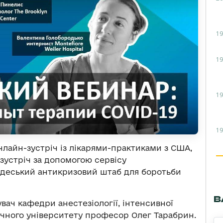
19
19
19
19
онлайн-зустріч із лікарями-практиками з США,
зустріч за допомогою сервісу
Одеський антикризовий штаб для боротьби
В
ач кафедри анестезіології, інтенсивної
ичного університету професор Олег Тарабрин.