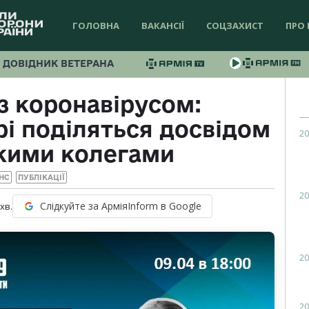
ГОЛОВНА
ВАКАНСІЇ
СОЦЗАХИСТ
ПРО 
ДОВІДНИК ВЕТЕРАНА
з коронавірусом:
рі поділяться досвідом
20
ькими колегами
НС
ПУБЛІКАЦІЇ
20
Слідкуйте за АрміяInform в Google
хв.
20
20