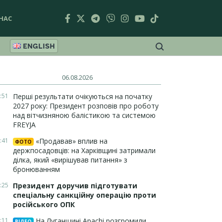
НАС
ENGLISH
06.08.2026
:51
Перші результати очікуються на початку
2027 року: Президент розповів про роботу
над вітчизняною балістикою та системою
FREYJA
:41
«Продавав» вплив на
ФОТО
держпосадовців: на Харківщині затримали
ділка, який «вирішував питання» з
бронюванням
:25
Президент доручив підготувати
спеціальну санкційну операцію проти
російського ОПК
:11
На Луганщині Apachi розгромили
ВІДЕО