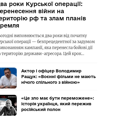
ва роки Курської операції:
еренесення війни на
ериторію рф та злам планів
ремля
ьогодні виповнюється два роки від початку
урської операції — безпрецедентної за задумом
виконанням кампанії, яка перенесла бойові дії
а територію держави-агресора. Цей крок…
Актор і офіцер Володимир
Ращук: «Воєнні фільми не мають
нічого спільного з війною»
«Це зло має бути переможене»:
історія українця, який пережив
російський полон