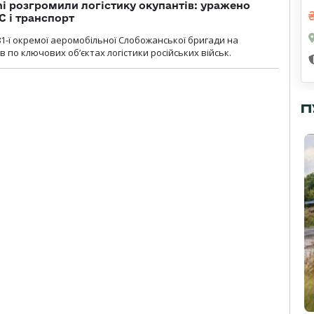
i розгромили логістику окупантів: уражено
С і транспорт
1-ї окремої аеромобільної Слобожанської бригади на
 по ключових об’єктах логістики російських військ.
П