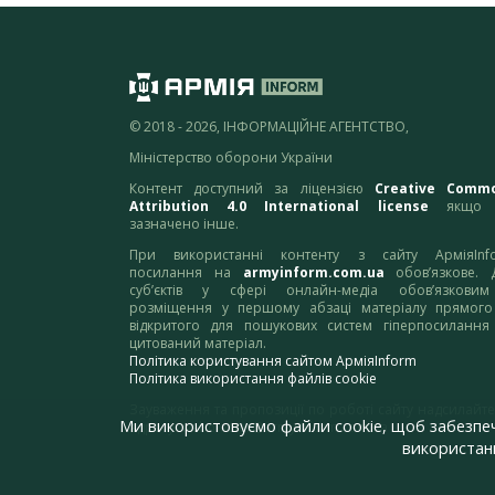
© 2018 - 2026, ІНФОРМАЦІЙНЕ АГЕНТСТВО,
Міністерство оборони України
Контент доступний за ліцензією
Creative Comm
Attribution 4.0 International license
якщо 
зазначено інше.
При використанні контенту з сайту АрміяInf
посилання на
armyinform.com.ua
обов’язкове. 
суб’єктів у сфері онлайн-медіа обов’язкови
розміщення у першому абзаці матеріалу прямого
відкритого для пошукових систем гіперпосилання
цитований матеріал.
Політика користування сайтом АрміяInform
Політика використання файлів cookie
Зауваження та пропозиції по роботі сайту надсилайте
Ми використовуємо файли cookie, щоб забезпе
адресу:
webmaster@armyinform.com.ua
використанн