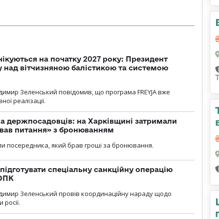
чікуються на початку 2027 року: Президент
у над вітчизняною балістикою та системою
димир Зеленський повідомив, що програма FREYJA вже
ної реалізації.
а держпосадовців: на Харківщині затримали
ував питання» з бронюванням
и посередника, який брав гроші за бронювання.
підготувати спеціальну санкційну операцію
 ОПК
димир Зеленський провів координаційну нараду щодо
 росії.