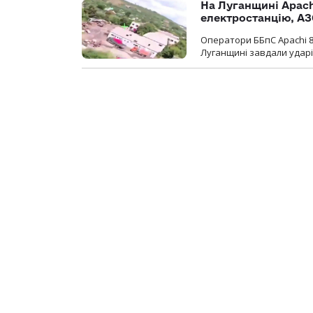
На Луганщині Apach
електростанцію, АЗ
Оператори ББпС Apachi 8
Луганщині завдали ударів