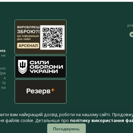
pr
ons
не
orm
Для
м є
 та
 на
 на
чити вам найкращий досвід роботи на нашому сайті. Продовжу
я файлів cookie. Детальніше про
політику використання фай
Погоджуюсь