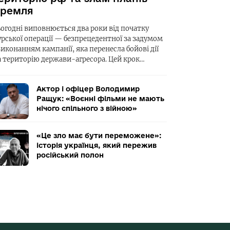
ремля
ьогодні виповнюється два роки від початку
урської операції — безпрецедентної за задумом
виконанням кампанії, яка перенесла бойові дії
а територію держави-агресора. Цей крок…
Актор і офіцер Володимир
Ращук: «Воєнні фільми не мають
нічого спільного з війною»
«Це зло має бути переможене»:
історія українця, який пережив
російський полон