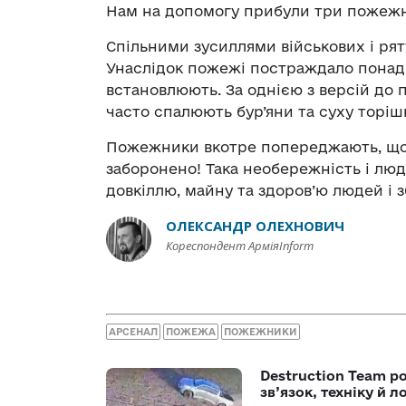
Нам на допомогу прибули три пожежн
Спільними зусиллями військових і ряту
Унаслідок пожежі постраждало понад 
встановлюють. За однією з версій до 
часто спалюють бур’яни та суху торішн
Пожежники вкотре попереджають, що 
заборонено! Така необережність і лю
довкіллю, майну та здоров’ю людей і з
ОЛЕКСАНДР ОЛЕХНОВИЧ
Кореспондент АрміяInform
АРСЕНАЛ
ПОЖЕЖА
ПОЖЕЖНИКИ
Destruction Team р
зв’язок, техніку й л