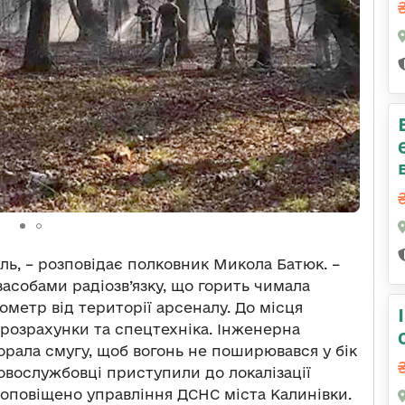
ь, – розповідає полковник Микола Батюк. –
засобами радіозв’язку, що горить чимала
лометр від території арсеналу. До місця
 розрахунки та спецтехніка. Інженерна
рала смугу, щоб вогонь не поширювався у бік
ковослужбовці приступили до локалізації
 оповіщено управління ДСНС міста Калинівки.