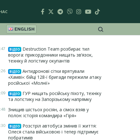
НАС
ENGLISH
:47
Destruction Team розбирає тил
ВІДЕО
ворога: прикордонники нищать зв’язок,
техніку й логістику окупантів
:26
Антидронові сітки врятували
ВІДЕО
«Хамві»: бійці 128-ї бригади пережили атаку
російської «Молнії»
:09
ГУР нищать російську піхоту, техніку
ВІДЕО
та логістику на Запорізькому напрямку
:48
Знищив шістьох росіян, а сімох взяв у
полон: історія командира «Гіря»
:30
Розстріл автобуса змінив її життя:
ВІДЕО
Олеся стала військовою і тепер підтримує
побратимів