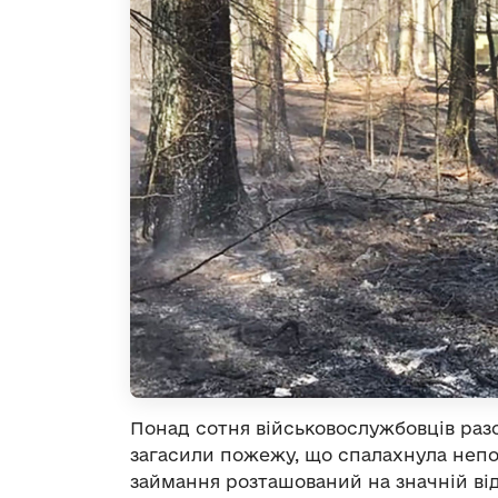
Понад сотня військовослужбовців раз
загасили пожежу, що спалахнула непо
займання розташований на значній відс