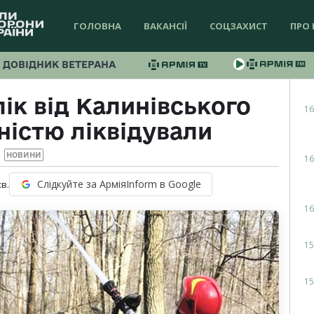
ГОЛОВНА
ВАКАНСІЇ
СОЦЗАХИСТ
ПРО 
ДОВІДНИК ВЕТЕРАНА
к від Калинівського
16
ністю ліквідували
НОВИНИ
16
Слідкуйте за АрміяInform в Google
хв.
16
15
15