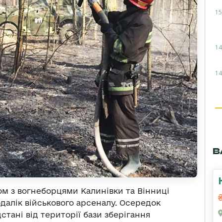
15
14
14
В
ом з вогнеборцями Калинівки та Вінниці
далік військового арсеналу. Осередок
тані від території бази зберігання