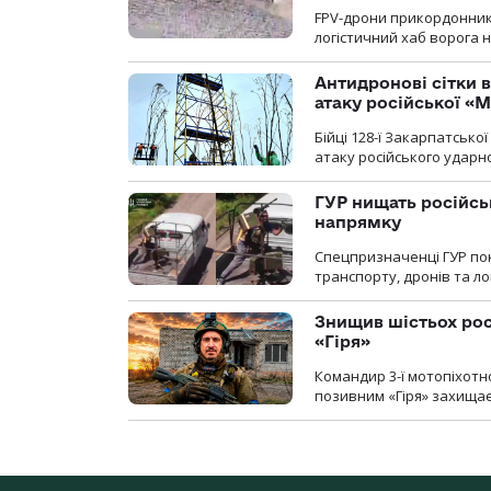
FPV-дрони прикордонників
логістичний хаб ворога 
Антидронові сітки в
атаку російської «М
Бійці 128-ї Закарпатсько
атаку російського ударн
ГУР нищать російськ
напрямку
Спецпризначенці ГУР пок
транспорту, дронів та ло
Знищив шістьох росі
«Гіря»
Командир 3-ї мотопіхотно
позивним «Гіря» захищає