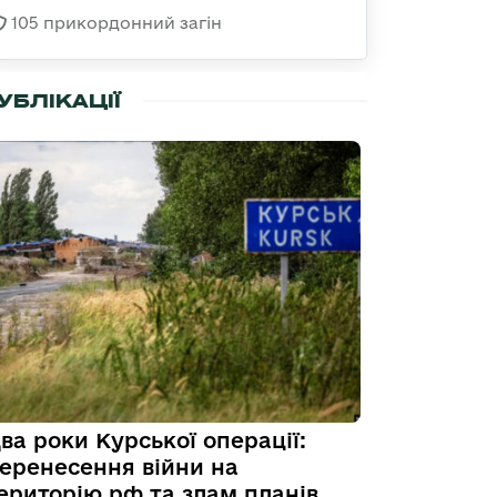
105 прикордонний загін
УБЛІКАЦІЇ
ва роки Курської операції:
еренесення війни на
ериторію рф та злам планів