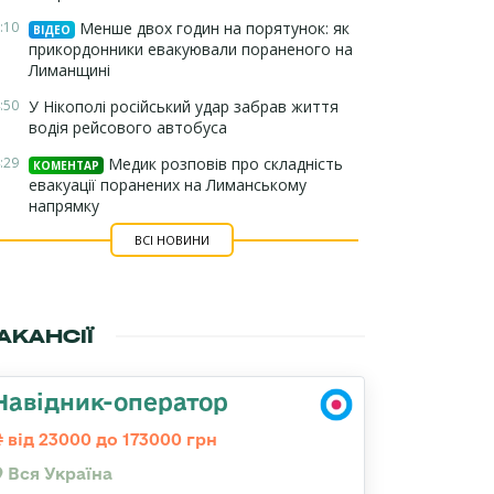
:10
Менше двох годин на порятунок: як
ВІДЕО
прикордонники евакуювали пораненого на
Лиманщині
:50
У Нікополі російський удар забрав життя
водія рейсового автобуса
:29
Медик розповів про складність
КОМЕНТАР
евакуації поранених на Лиманському
напрямку
ВСІ НОВИНИ
АКАНСІЇ
Навідник-оператор
від 23000 до 173000 грн
Вся Україна