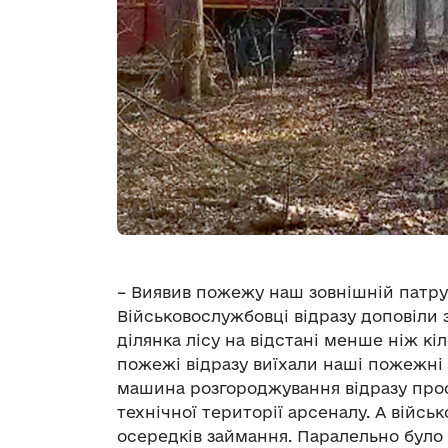
– Виявив пожежу наш зовнішній патрул
Військовослужбовці відразу доповіли 
ділянка лісу на відстані менше ніж кі
пожежі відразу виїхали наші пожежні
машина розгороджування відразу проо
технічної території арсеналу. А війсь
осередків займання. Паралельно було