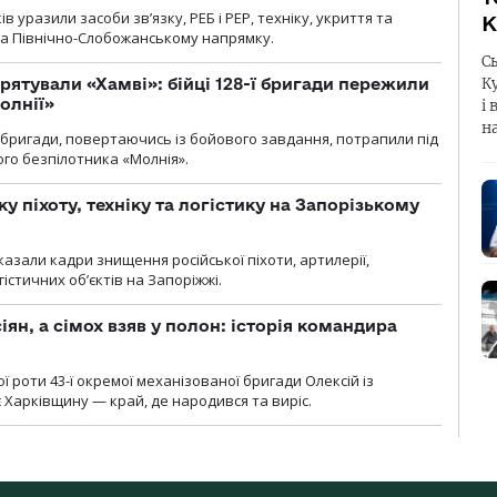
 уразили засоби зв’язку, РЕБ і РЕР, техніку, укриття та
К
на Північно-Слобожанському напрямку.
С
рятували «Хамві»: бійці 128-ї бригади пережили
К
олнії»
і 
н
ї бригади, повертаючись із бойового завдання, потрапили під
ого безпілотника «Молнія».
у піхоту, техніку та логістику на Запорізькому
азали кадри знищення російської піхоти, артилерії,
гістичних об’єктів на Запоріжжі.
ян, а сімох взяв у полон: історія командира
ї роти 43-ї окремої механізованої бригади Олексій із
 Харківщину — край, де народився та виріс.