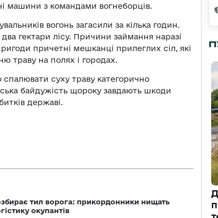
і машини з командами вогнеборців.
вальників вогонь загасили за кілька годин.
два гектари лісу. Причини займання наразі
П
пригоди причетні мешканці прилеглих сіл, які
ю траву на полях і городах.
спалювати суху траву категорично
дська байдужість щороку завдають шкоди
битків державі.
Д
озбирає тил ворога: прикордонники нищать
п
огістику окупантів
т