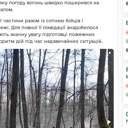
ряну погоду вогонь швидко поширився на
налом.
 частини разом із сотнею бійців і
і. Для повної її ліквідації знадобилося
ляють значну увагу підготовці пожежних
горитм дій під час надзвичайних ситуацій.