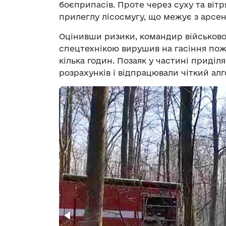
боєприпасів. Проте через суху та віт
прилеглу лісосмугу, що межує з арсе
Оцінивши ризики, командир військової
спецтехнікою вирушив на гасіння пожеж
кілька годин. Позаяк у частині приді
розрахунків і відпрацювали чіткий ал