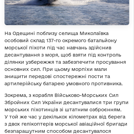
На Одещині поблизу селища Миколаївка
особовий склад 137-го окремого батальйону
морської піхоти під час навчань здійснив
десантування з моря, щоб взяти під контроль
ділянки узбережжя та забезпечити просування
основних сил. При цьому морпіхи мали
знищити передові спостережні пости та
артилерійську батарею умовного противника.
Зокрема, з корабля Військово-Морських Сил
Збройних Сил України десантувалися три групи
морських піхотинців зі штатним озброєнням.
У той же час у декількох кілометрах від берега
з двох гелікоптерів морської авіаційної бригади
безпарашутним способом десантувалося