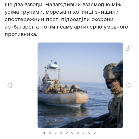
ще два взводи. Налагодивши взаємодію між
усіма групами, морські піхотинці знищили
спостережний пост, підрозділи охорони
артбатареї, а потім і саму артилерію умовного
противника.