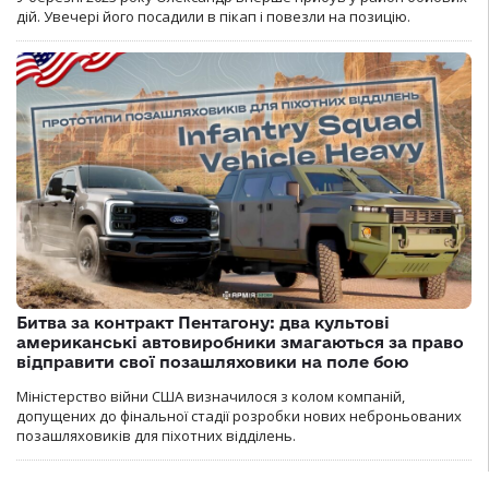
дій. Увечері його посадили в пікап і повезли на позицію.
Битва за контракт Пентагону: два культові
американські автовиробники змагаються за право
відправити свої позашляховики на поле бою
Міністерство війни США визначилося з колом компаній,
допущених до фінальної стадії розробки нових неброньованих
позашляховиків для піхотних відділень.