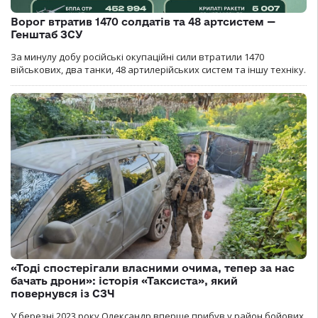
Ворог втратив 1470 солдатів та 48 артсистем —
Генштаб ЗСУ
За минулу добу російські окупаційні сили втратили 1470
військових, два танки, 48 артилерійських систем та іншу техніку.
«Тоді спостерігали власними очима, тепер за нас
бачать дрони»: історія «Таксиста», який
повернувся із СЗЧ
У березні 2023 року Олександр вперше прибув у район бойових