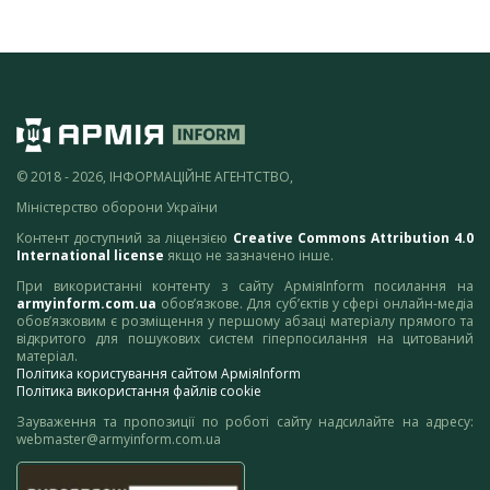
© 2018 - 2026, ІНФОРМАЦІЙНЕ АГЕНТСТВО,
Міністерство оборони України
Контент доступний за ліцензією
Creative Commons Attribution 4.0
International license
якщо не зазначено інше.
При використанні контенту з сайту АрміяInform посилання на
armyinform.com.ua
обов’язкове. Для суб’єктів у сфері онлайн-медіа
обов’язковим є розміщення у першому абзаці матеріалу прямого та
відкритого для пошукових систем гіперпосилання на цитований
матеріал.
Політика користування сайтом АрміяInform
Політика використання файлів cookie
Зауваження та пропозиції по роботі сайту надсилайте на адресу:
webmaster@armyinform.com.ua