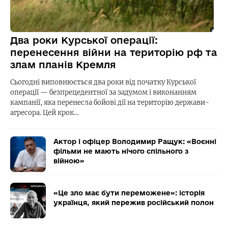
Два роки Курської операції:
перенесення війни на територію рф та
злам планів Кремля
Сьогодні виповнюється два роки від початку Курської
операції — безпрецедентної за задумом і виконанням
кампанії, яка перенесла бойові дії на територію держави-
агресора. Цей крок…
Актор і офіцер Володимир Ращук: «Воєнні
фільми не мають нічого спільного з
війною»
«Це зло має бути переможене»: історія
українця, який пережив російський полон