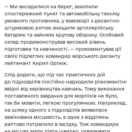
— Ми висадилися на берег, захопили
спостережний пункт та автомобільну техніку
умовного противника, у взаємодії з десантно-
штурмовою ротою знищили артилерійську
батарею та зайняли кругову оборону. Особовий
склад продемонстрував високий рівень
підготовки та навченості, — прокоментував дії
своїх підлеглих командир морського десанту
лейтенант Кирил Орлюк.
Слід додати, що під час практичних дій
до підрозділів постійно надходили різноманітні
ввідні від керівництва навчань. Тому виконання
поставленого завдання для морпіхів не було,
так би мовити, легкою прогулянкою. Наприклад,
на шляху одного з підрозділів виявилася
замінована місцевість, а одне з відділень
раптово потрапило в засідку. Тож командири
на місцях мали діяти швидко, ухвалювати