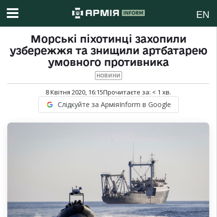
EN
Морські піхотинці захопили
узбережжя та знищили артбатарею
умовного противника
НОВИНИ
8 Квітня 2020, 16:15
Прочитаєте за:
< 1
хв.
Слідкуйте за АрміяInform в Google