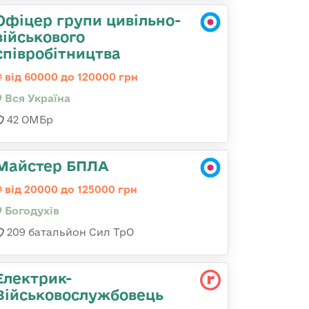
Офіцер групи цивільно-
військового
співробітництва
від 60000 до 120000 грн
Вся Україна
42 ОМБр
Майстер БПЛА
від 20000 до 125000 грн
Богодухів
209 батальйон Сил ТрО
Електрик-
Військовослужбовець