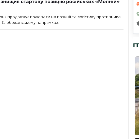
 знищив стартову позицію російських «Молній»
н» продовжує полювати на позиції та логістику противника
но-Слобожанському напрямках.
П