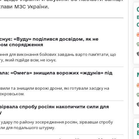
 глави МЗС України.
снує: «Вуду» поділився досвідом, як не
ром спорядження
ання для виконання бойових завдань варто пам’ятати, що
 який підійде всім, не існує.
ала: «Омега» знищила ворожих «ждунів» під
вили та знищили ворожі дрони, які готували засідку на
Покровськом.
зірвала спробу росіян накопичити сили для
у
и удару по району зосередження росіян, зірвавши спробу
или для подальшого штурму.