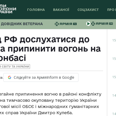
ГОЛОВНА
ВАКАНСІЇ
СОЦЗАХИСТ
ПРО 
ДОВІДНИК ВЕТЕРАНА
д РФ дослухатися до
15
та припинити вогонь на
онбасі
15
 СВІТУ ТА УКРАЇНИ
15
Слідкуйте за АрміяInform в Google
хв.
негайне припинення вогню в районі конфлікту
14
на тимчасово окуповану територію України
ової місії ОБСЄ і міжнародних гуманітарних
них справ України Дмитро Кулеба.
14