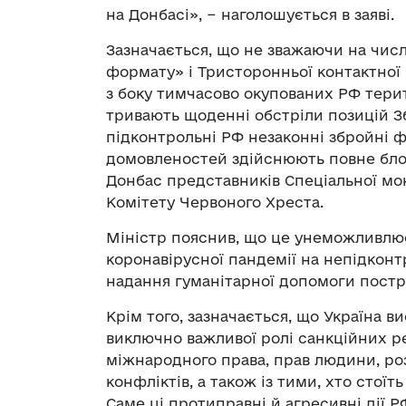
на Донбасі», − наголошується в заяві.
Зазначається, що не зважаючи на чис
формату» і Тристоронньої контактної
з боку тимчасово окупованих РФ терит
тривають щоденні обстріли позицій Зб
підконтрольні РФ незаконні збройні
домовленостей здійснюють повне бло
Донбас представників Спеціальної мон
Комітету Червоного Хреста.
Міністр пояснив, що це унеможливлює
коронавірусної пандемії на непідконтр
надання гуманітарної допомоги пост
Крім того, зазначається, що Україна 
виключно важливої ролі санкційних р
міжнародного права, прав людини, ро
конфліктів, а також із тими, хто стої
Саме ці протиправні й агресивні дії 