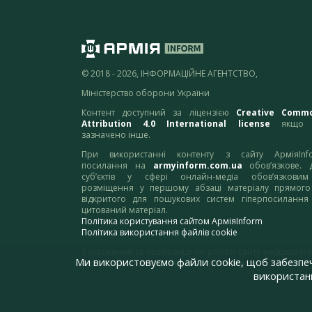
© 2018 - 2026, ІНФОРМАЦІЙНЕ АГЕНТСТВО,
Міністерство оборони України
Контент доступний за ліцензією
Creative Comm
Attribution 4.0 International license
якщо 
зазначено інше.
При використанні контенту з сайту АрміяInf
посилання на
armyinform.com.ua
обов’язкове. 
суб’єктів у сфері онлайн-медіа обов’язкови
розміщення у першому абзаці матеріалу прямого
відкритого для пошукових систем гіперпосилання
цитований матеріал.
Політика користування сайтом АрміяInform
Політика використання файлів cookie
Зауваження та пропозиції по роботі сайту надсилайте
Ми використовуємо файли cookie, щоб забезпе
адресу:
webmaster@armyinform.com.ua
використанн