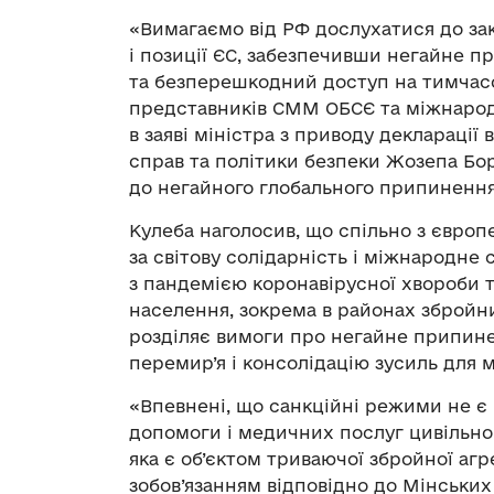
«Вимагаємо від РФ дослухатися до за
і позиції ЄС, забезпечивши негайне п
та безперешкодний доступ на тимчас
представників СММ ОБСЄ та міжнародн
в заяві міністра з приводу декларації
справ та політики безпеки Жозепа Бо
до негайного глобального припинення
Кулеба наголосив, що спільно з євро
за світову солідарність і міжнародне
з пандемією коронавірусної хвороби 
населення, зокрема в районах збройни
розділяє вимоги про негайне припине
перемир’я і консолідацію зусиль для 
«Впевнені, що санкційні режими не є
допомоги і медичних послуг цивільном
яка є об’єктом триваючої збройної агр
зобов’язанням відповідно до Мінськ