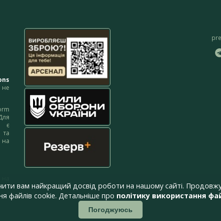
pr
ons
не
orm
Для
м є
 та
 на
 на
чити вам найкращий досвід роботи на нашому сайті. Продовжу
я файлів cookie. Детальніше про
політику використання фай
Погоджуюсь