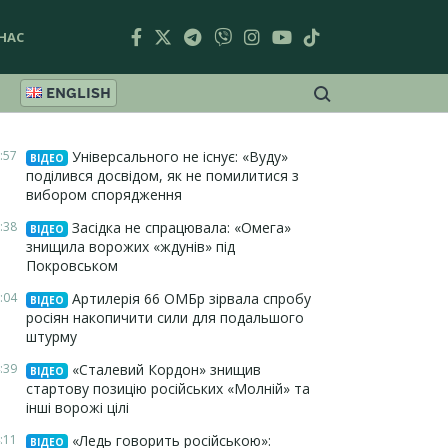
НАС
ENGLISH
:57
Універсального не існує: «Вуду»
ВІДЕО
поділився досвідом, як не помилитися з
вибором спорядження
:38
Засідка не спрацювала: «Омега»
ВІДЕО
знищила ворожих «ждунів» під
Покровськом
:04
Артилерія 66 ОМБр зірвала спробу
ВІДЕО
росіян накопичити сили для подальшого
штурму
:39
«Сталевий Кордон» знищив
ВІДЕО
стартову позицію російських «Молній» та
інші ворожі цілі
:11
«Ледь говорить російською»:
ВІДЕО