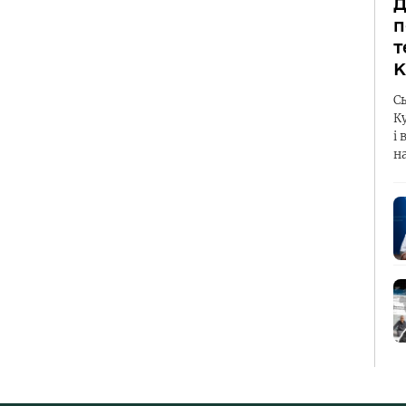
Д
п
т
К
С
К
і 
н