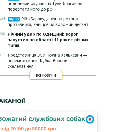
полонений окупант із Туви благає не
повертати його до рф
:54
Рій «Баракуд» зірвав ротацію
ВІДЕО
противника, знищивши ворожий десант
:30
Нічний удар по Одещині: ворог
запустив по області 11 ракет різних
типів
:11
Представниця ЗСУ Поліна Халькевич —
переможницею Кубка Європи зі
скелелазіння
ВСІ НОВИНИ
АКАНСІЇ
Вожатий службових собак
від 20100 до 50000 грн