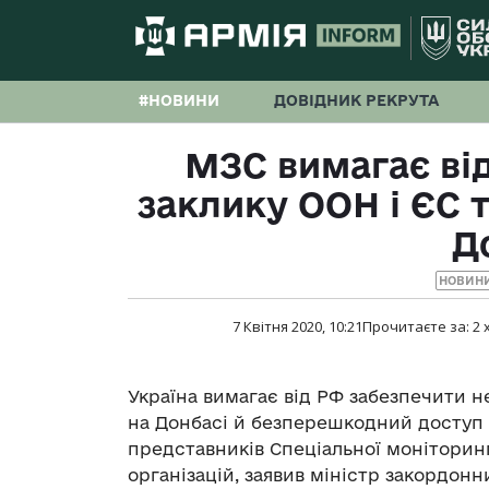
#НОВИНИ
ДОВІДНИК РЕКРУТА
МЗС вимагає ві
заклику ООН і ЄС 
Д
НОВИНИ
7 Квітня 2020, 10:21
Прочитаєте за:
2
Україна вимагає від РФ забезпечити 
на Донбасі й безперешкодний доступ 
представників Спеціальної моніторинг
організацій, заявив міністр закордон