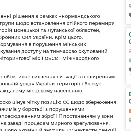
ленні рішення в рамках «нормандського
 групи щодо встановлення стійкого перемир’я
орій Донецької та Луганської областей,
ройних Сил України. Крім цього,
 формування в порушення Мінських
кування доступу на тимчасово окупований
іторингової місії ОБСЄ і Міжнародного
 об’єктивне вивчення ситуації з поширенням
ольній уряду України території і блокує
раждалому місцевому населенню.
високо цінує чітку позицію ЄС щодо збереження
ежимів у боротьбі з порушеннями
зповсюдженням зброї і її постачанням у зони
ть на заваді процесам мирного врегулювання.
РФ щодо України й змусили ЄС накласти санкції