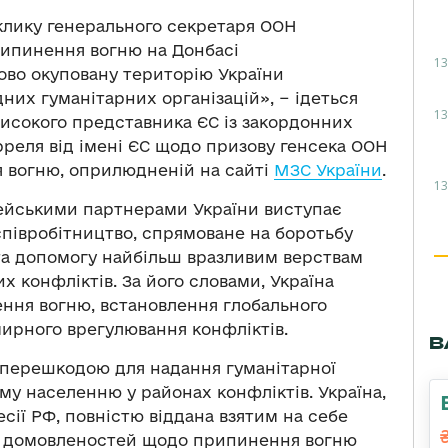
клику генерального секретаря ООН
рипинення вогню на Донбасі
13
ово окуповану територію України
их гуманітарних організацій», − ідеться
13
 високого представника ЄС із закордонних
рреля від імені ЄС щодо призову генсека ООН
 вогню, оприлюдненій на сайті
МЗС України
.
13
пейськими партнерами України виступає
 співробітництво, спрямоване на боротьбу
та допомогу найбільш вразливим верствам
х конфліктів. За його словами, Україна
ння вогню, встановлення глобального
мирного врегулювання конфліктів.
В
 перешкодою для надання гуманітарної
у населенню у районах конфліктів. Україна,
есії РФ, повністю віддана взятим на себе
их домовленостей щодо припинення вогню