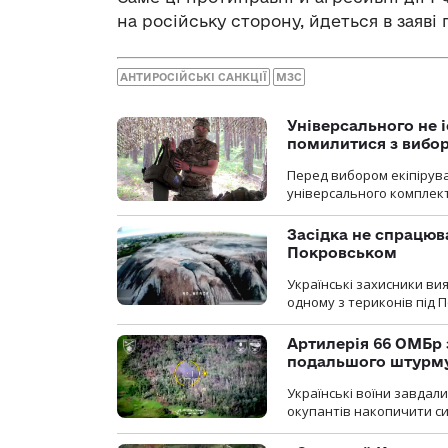
на російську сторону, йдеться в заяві
АНТИРОСІЙСЬКІ САНКЦІЇ
МЗС
Універсального не і
помилитися з вибо
Перед вибором екіпірув
універсального комплекту,
Засідка не спрацюв
Покровськом
Українські захисники вия
одному з териконів під 
Артилерія 66 ОМБр 
подальшого штурм
Українські воїни завдал
окупантів накопичити с