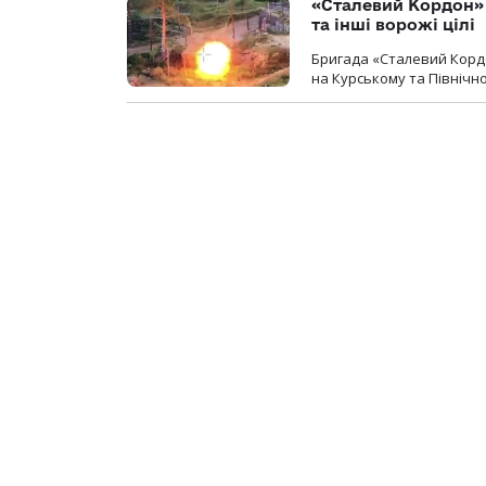
«Сталевий Кордон»
та інші ворожі цілі
Бригада «Сталевий Кордо
на Курському та Північ