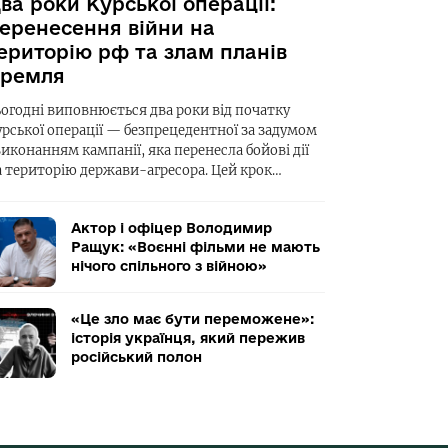
ва роки Курської операції:
еренесення війни на
ериторію рф та злам планів
ремля
ьогодні виповнюється два роки від початку
урської операції — безпрецедентної за задумом
виконанням кампанії, яка перенесла бойові дії
а територію держави-агресора. Цей крок…
Актор і офіцер Володимир
Ращук: «Воєнні фільми не мають
нічого спільного з війною»
«Це зло має бути переможене»:
історія українця, який пережив
російський полон