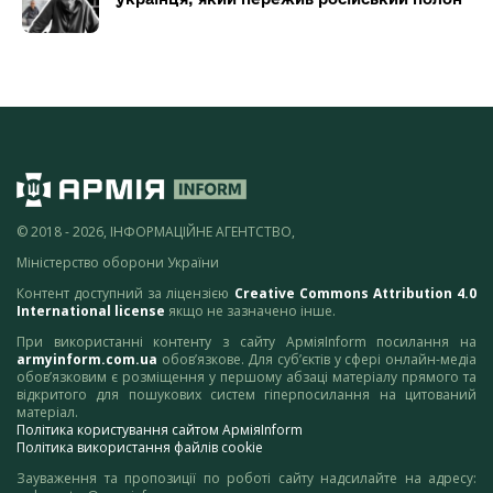
© 2018 - 2026, ІНФОРМАЦІЙНЕ АГЕНТСТВО,
Міністерство оборони України
Контент доступний за ліцензією
Creative Commons Attribution 4.0
International license
якщо не зазначено інше.
При використанні контенту з сайту АрміяInform посилання на
armyinform.com.ua
обов’язкове. Для суб’єктів у сфері онлайн-медіа
обов’язковим є розміщення у першому абзаці матеріалу прямого та
відкритого для пошукових систем гіперпосилання на цитований
матеріал.
Політика користування сайтом АрміяInform
Політика використання файлів cookie
Зауваження та пропозиції по роботі сайту надсилайте на адресу: