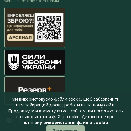
webmaster@armyinform.com.ua
Ми використовуємо файли cookie, щоб забезпечити
вам найкращий досвід роботи на нашому сайті.
Продовжуючи користуватися сайтом, ви погоджуєтесь
press@armyinform.com.ua
на використання файлів cookie. Детальніше про
політику використання файлів cookie
.
Погоджуюсь