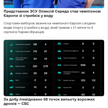
Представник ЗСУ Олексій Середа став чемпіоном
Європи зі стрибків у воду
Спортсмен виборов звання на чемпіонаті Європи з водних
видів спорту (стрибки у воду), який тривав з 31 липня по 6
серпня в Парижі (Франція).
За добу ліквідовано 68 точок вильоту ворожих
дронів — СБС