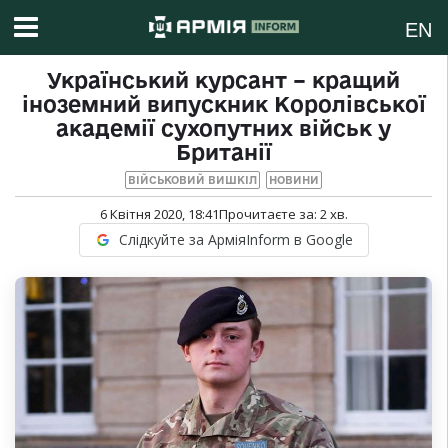
EN
Український курсант – кращий
іноземний випускник Королівської
академії сухопутних військ у
Британії
ВІЙСЬКОВИЙ ВИШКІЛ
НОВИНИ
6 Квітня 2020, 18:41
Прочитаєте за:
2
хв.
Слідкуйте за АрміяInform в Google