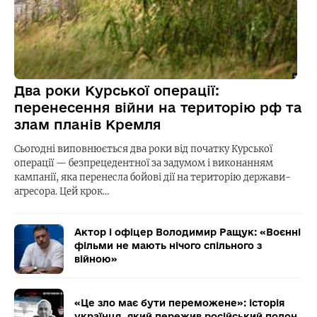
Два роки Курської операції:
перенесення війни на територію рф та
злам планів Кремля
Сьогодні виповнюється два роки від початку Курської
операції — безпрецедентної за задумом і виконанням
кампанії, яка перенесла бойові дії на територію держави-
агресора. Цей крок…
Актор і офіцер Володимир Ращук: «Воєнні
фільми не мають нічого спільного з
війною»
«Це зло має бути переможене»: історія
українця, який пережив російський полон