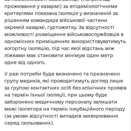
проживання у казармі) за епідеміологічними
критеріями показана ізоляція у визначеній за
рішенням командира військової частини
окремій казармі, гуртожитку. За відсутності
можливості розміщення військовослужбовців в
одномісних приміщеннях використовуватимуть
когортну ізоляцію, під час якої відстань між
ліжками має становити мінімум один метр
одне від одного.
У разі потреби буде визначено та призначено
групу медиків, які проводитимуть догляд лише
за групою контактних осіб без клінічних проявів
на термін їхньої ізоляції, при цьому буде
заборонено медичному персоналу залишати
межі ізолятора на термін інкубаційного періоду
(за умови відсутності випадків захворювання
серед ізольованих).