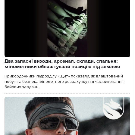
Два запасні виходи, арсенал, склади, спальня:
мінометники облаштували позицію під землею
Прикордонники підрозділу «Щит» показали, як влаштований
побут та безпека мінометного розрахунку під час виконання
бойових завдань.