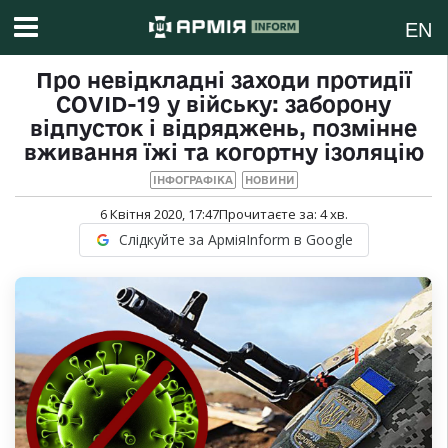
EN
Про невідкладні заходи протидії
СOVID-19 у війську: заборону
відпусток і відряджень, позмінне
вживання їжі та когортну ізоляцію
ІНФОГРАФІКА
НОВИНИ
6 Квітня 2020, 17:47
Прочитаєте за:
4
хв.
Слідкуйте за АрміяInform в Google