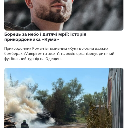
Борець за небо і дитячі мрії: історія
прикордонника «Кума»
Прикордонник Роман із позивним «Кум» воює на важких
бомберах «Vampire» та вже п’ять років організовує дитячий
футбольний турнір на Одещині.