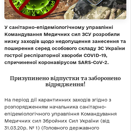
У санітарно-епідеміологічному управлінні
Командування Медичних сил ЗСУ розробили
низку заходів щодо недопущення занесення та
поширення серед особового складу ЗС України
гострої респіраторної хвороби СOVID-19,
спричиненої коронавірусом SARS-CoV-2.
Призупинено відпустки та заборонено
відрядження!
На період дії карантинних заходів згідно з
розпорядженням начальника санітарно-
епідеміологічного управління Командування
Медичних сил Збройних Сил України (від
31.03.20р. № 1) (Головного державного