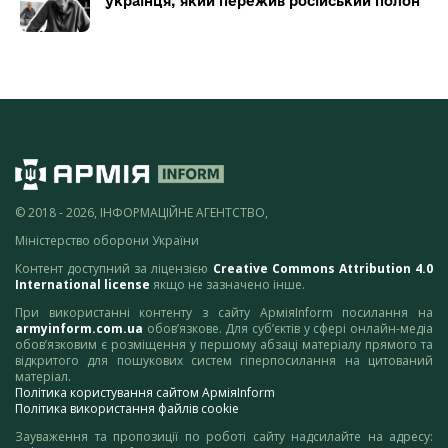
українця, який пережив російський полон
© 2018 - 2026, ІНФОРМАЦІЙНЕ АГЕНТСТВО,
Міністерство оборони України
Контент доступний за ліцензією
Creative Commons Attribution 4.0
International license
якщо не зазначено інше.
При використанні контенту з сайту АрміяInform посилання на
armyinform.com.ua
обов’язкове. Для суб’єктів у сфері онлайн-медіа
обов’язковим є розміщення у першому абзаці матеріалу прямого та
відкритого для пошукових систем гіперпосилання на цитований
матеріал.
Політика користування сайтом АрміяInform
Політика використання файлів cookie
Зауваження та пропозиції по роботі сайту надсилайте на адресу: