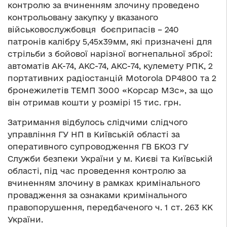
контролю за вчиненням злочину проведено
контрольовану закупку у вказаного
військовослужбовця боєприпасів – 240
патронів калібру 5,45х39мм, які призначені для
стрільби з бойової нарізної вогнепальної зброї:
автоматів АК-74, АКС-74, АКС-74, кулемету РПК, 2
портативних радіостанцій Motorola DP4800 та 2
бронежилетів ТЕМП 3000 «Корсар МЗс», за що
він отримав кошти у розмірі 15 тис. грн.
Затримання відбулось слідчими слідчого
управління ГУ НП в Київській області за
оперативного супроводження ГВ БКОЗ ГУ
Служби безпеки України у м. Києві та Київській
області, під час проведення контролю за
вчиненням злочину в рамках кримінального
провадження за ознаками кримінального
правопорушення, передбаченого ч. 1 ст. 263 КК
України.