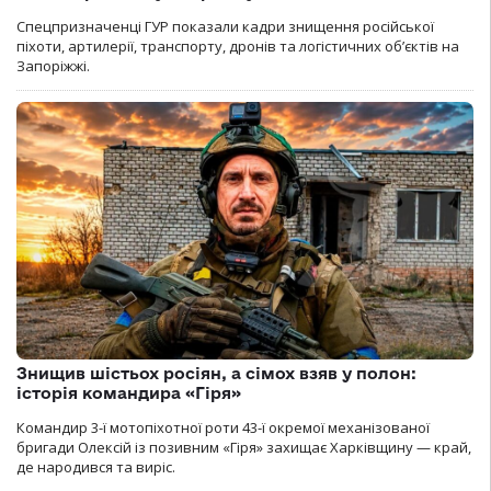
Спецпризначенці ГУР показали кадри знищення російської
піхоти, артилерії, транспорту, дронів та логістичних об’єктів на
Запоріжжі.
Знищив шістьох росіян, а сімох взяв у полон:
історія командира «Гіря»
Командир 3-ї мотопіхотної роти 43-ї окремої механізованої
бригади Олексій із позивним «Гіря» захищає Харківщину — край,
де народився та виріс.