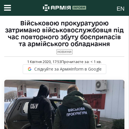
EN
Військовою прокуратурою
затримано військовослужбовця під
час повторного збуту боєприпасів
та армійського обладнання
НОВИНИ
1 Квітня 2020, 17:53
Прочитаєте за:
< 1
хв.
Слідкуйте за АрміяInform в Google