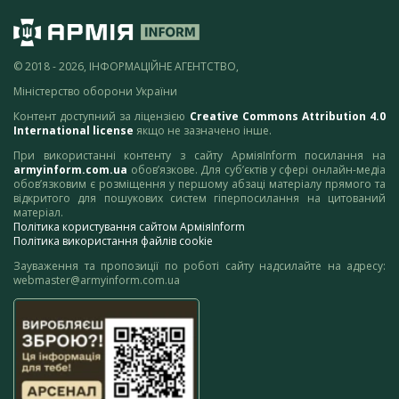
© 2018 - 2026, ІНФОРМАЦІЙНЕ АГЕНТСТВО,
Міністерство оборони України
Контент доступний за ліцензією
Creative Commons Attribution 4.0
International license
якщо не зазначено інше.
При використанні контенту з сайту АрміяInform посилання на
armyinform.com.ua
обов’язкове. Для суб’єктів у сфері онлайн-медіа
обов’язковим є розміщення у першому абзаці матеріалу прямого та
відкритого для пошукових систем гіперпосилання на цитований
матеріал.
Політика користування сайтом АрміяInform
Політика використання файлів cookie
Зауваження та пропозиції по роботі сайту надсилайте на адресу:
webmaster@armyinform.com.ua