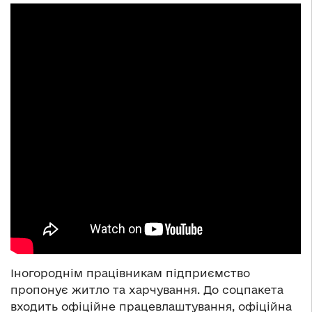
Іногороднім працівникам підприємство
пропонує житло та харчування. До соцпакета
входить офіційне працевлаштування, офіційна