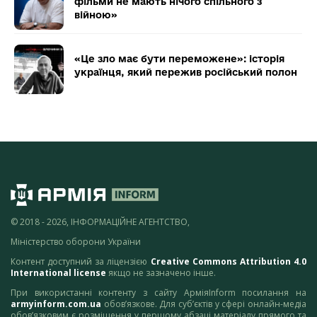
фільми не мають нічого спільного з
війною»
«Це зло має бути переможене»: історія
українця, який пережив російський полон
© 2018 - 2026, ІНФОРМАЦІЙНЕ АГЕНТСТВО,
Міністерство оборони України
Контент доступний за ліцензією
Creative Commons Attribution 4.0
International license
якщо не зазначено інше.
При використанні контенту з сайту АрміяInform посилання на
armyinform.com.ua
обов’язкове. Для суб’єктів у сфері онлайн-медіа
обов’язковим є розміщення у першому абзаці матеріалу прямого та