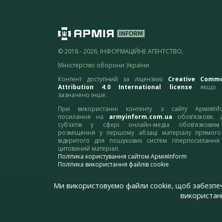
© 2018 - 2026, ІНФОРМАЦІЙНЕ АГЕНТСТВО,
Міністерство оборони України
Контент доступний за ліцензією
Creative Comm
Attribution 4.0 International license
якщо 
зазначено інше.
При використанні контенту з сайту АрміяInf
посилання на
armyinform.com.ua
обов’язкове. 
суб’єктів у сфері онлайн-медіа обов’язкови
розміщення у першому абзаці матеріалу прямого
відкритого для пошукових систем гіперпосилання
цитований матеріал.
Політика користування сайтом АрміяInform
Політика використання файлів cookie
Зауваження та пропозиції по роботі сайту надсилайте
Ми використовуємо файли cookie, щоб забезпе
адресу:
webmaster@armyinform.com.ua
використанн