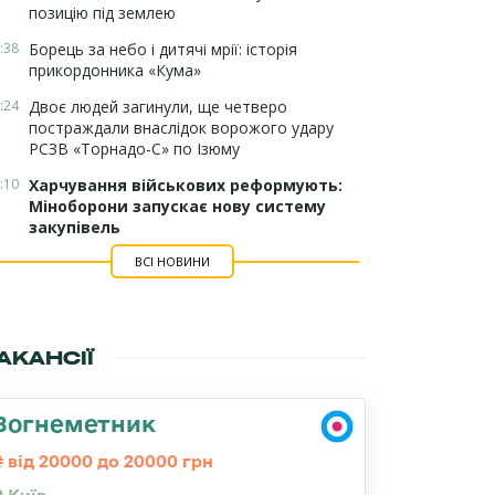
позицію під землею
:38
Борець за небо і дитячі мрії: історія
прикордонника «Кума»
:24
Двоє людей загинули, ще четверо
постраждали внаслідок ворожого удару
РСЗВ «Торнадо-С» по Ізюму
:10
Харчування військових реформують:
Міноборони запускає нову систему
закупівель
ВСІ НОВИНИ
АКАНСІЇ
Вогнеметник
від 20000 до 20000 грн