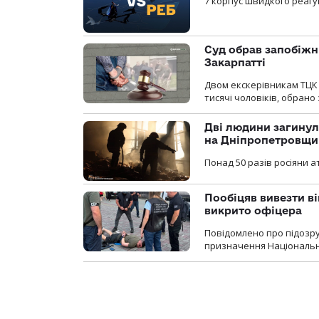
7 корпус швидкого реагу
Суд обрав запобіжн
Закарпатті
Двом екскерівникам ТЦК 
тисячі чоловіків, обрано
Дві людини загинул
на Дніпропетровщи
Понад 50 разів росіяни 
Пообіцяв вивезти ві
викрито офіцера
Повідомлено про підозр
призначення Національної 