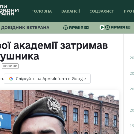
ГОЛОВНА
ВАКАНСІЇ
СОЦЗАХИСТ
ПРО 
ДОВІДНИК ВЕТЕРАНА
ої академії затримав
рушника
20
НОВИНИ
20
Слідкуйте за АрміяInform в Google
хв.
20
20
19