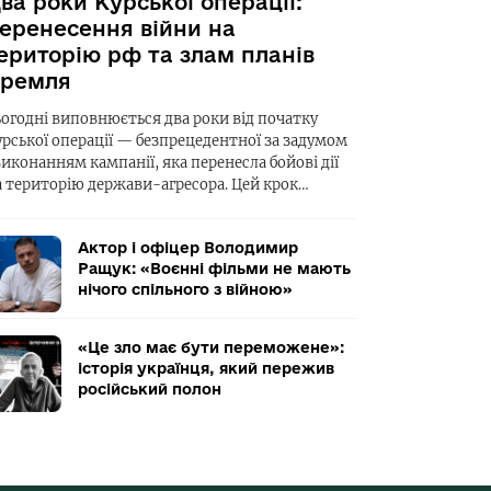
ва роки Курської операції:
еренесення війни на
ериторію рф та злам планів
ремля
ьогодні виповнюється два роки від початку
урської операції — безпрецедентної за задумом
виконанням кампанії, яка перенесла бойові дії
а територію держави-агресора. Цей крок…
Актор і офіцер Володимир
Ращук: «Воєнні фільми не мають
нічого спільного з війною»
«Це зло має бути переможене»:
історія українця, який пережив
російський полон