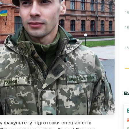
19
19
19
В
у факультету підготовки спеціалістів