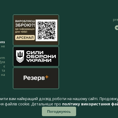
pr
ons
не
orm
Для
м є
 та
 на
 на
чити вам найкращий досвід роботи на нашому сайті. Продовжу
я файлів cookie. Детальніше про
політику використання фай
Погоджуюсь