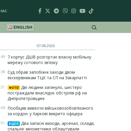
НАС
ENGLISH
07.08.2026
:49
7 корпус ДШВ розгортає власну мобільну
мережу сотового зв’язку
:38
Суд обрав запобіжні заходи двом
екскерівникам ТЦК та СП на Закарпатті
:21
Дві людини загинуло, шестеро
ФОТО
постраждали внаслідок обстрілів рф на
Дніпропетровщині
:09
Пообіцяв вивезти військовозобов’язаного
за кордон: у Харкові викрито офіцера
:51
Два запасні виходи, арсенал, склади,
ВІДЕО
спальня: мінометники облаштували