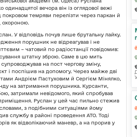
Військової академії (м. Одеса) Руслана
о одинадцятої вечора він із оглядової вежі
д покровом темряви перелізти через паркан й
д охороною.
услан. У відповідь почув лише брутальну лайку.
редження порушник не відреагував і не
ттєвим – чатовий по радіостанції повідомив:
тосування штатну зброю. Саме в цю мить
 супроводжував на пост чергову зміну,
кт і поспішив на допомогу. Через майже дві
нтами Андрієм Пастуховим й Сергієм Мінялко,
анду на затримання порушника. Курсанти,
ою, затримали невідомого, який спробував
 приміщення. Руслан у цей час пильно стежив
о словами, з подібними ситуаціями йому
див службу в районі проведення АТО. Тоді
рів як відволікаючий маневр, а на прорив у