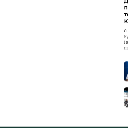
Д
п
т
К
С
К
і 
н