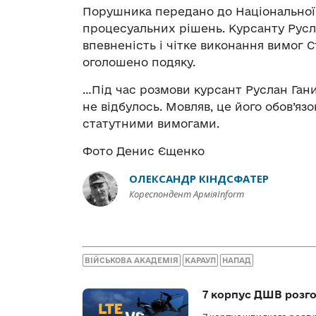
Порушника передано до Національної п
процесуальних рішень. Курсанту Русла
впевненість і чітке виконання вимог С
оголошено подяку.
…Під час розмови курсант Руслан Гани
не відбулось. Мовляв, це його обов’язок
статутними вимогами.
Фото Денис Єщенко
ОЛЕКСАНДР КІНДСФАТЕР
Кореспондент АрміяInform
ВІЙСЬКОВА АКАДЕМІЯ
КАРАУЛ
НАПАД
7 корпус ДШВ розго