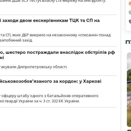
вання ДШВ ЗСУ тестує власну LTE-мережу на лінії фронту.
і заходи двом екскерівникам ТЦК та СП на
та СП, яких ДБР викрило на незаконному «списанні» понад
 запобіжний захід.
П
о, шестеро постраждали внаслідок обстрілів рф
ні
атакували Дніпропетровську області.
йськовозобов’язаного за кордон: у Харкові
у офіцеру штабу одного з батальйонів оперативного
гвардії України за ч. 3 ст. 332 КК України.