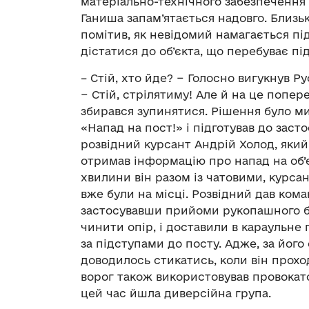
матеріально-технічного забезпечення 
Ганиша запам’ятається надовго. Близьк
помітив, як невідомий намагається пі
дістатися до об’єкта, що перебуває пі
– Стій, хто йде? − Голосно вигукнув Р
− Стій, стрілятиму! Але й на це попе
збирався зупинятися. Рішення було ми
«Напад на пост!» і підготував до зас
розвідний курсант Андрій Холод, який
отримав інформацію про напад на об’є
хвилини він разом із чатовими, курса
вже були на місці. Розвідний дав ком
застосувавши прийоми рукопашного б
чинити опір, і доставили в караульне
за підступами до посту. Адже, за йог
доводилось стикатись, коли він прохо
ворог також використовував провокато
цей час йшла диверсійна група.