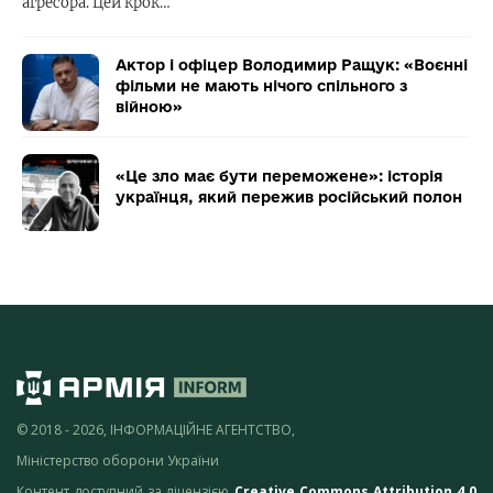
агресора. Цей крок…
Актор і офіцер Володимир Ращук: «Воєнні
фільми не мають нічого спільного з
війною»
«Це зло має бути переможене»: історія
українця, який пережив російський полон
© 2018 - 2026, ІНФОРМАЦІЙНЕ АГЕНТСТВО,
Міністерство оборони України
Контент доступний за ліцензією
Creative Commons Attribution 4.0