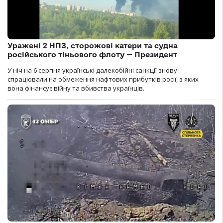
Уражені 2 НПЗ, сторожові катери та судна
російського тіньового флоту — Президент
У ніч на 6 серпня українські далекобійні санкції знову
спрацювали на обмеження нафтових прибутків росії, з яких
вона фінансує війну та вбивства українців.