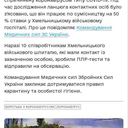
спричинену коронавірусом типу COVID-19. Під
час дослідження ланцюга контактних осіб було
з’ясовано, що він працює по сумісництву на 50
% ставки у Хмельницькому військовому
госпіталі. Про це повідомляє
Командування
Медичних сил ЗС України
.
Наразі 10 співробітникам Хмельницького
військового шпиталю, які мали контакт із
зазначеною особою, зробили ПЛР-тести та
відправили на обсервацію.
Командування Медичних сил Збройних Сил
України закликає дотримуватися правил
карантину та особистої гігієни.
БОРОТЬБА З КОРОНАВІРУСОМ
КОРОНАВІРУС