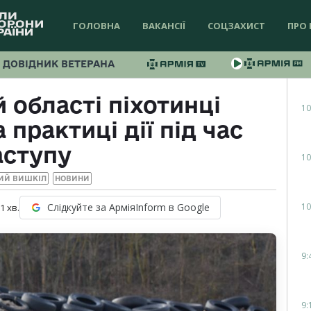
ГОЛОВНА
ВАКАНСІЇ
СОЦЗАХИСТ
ПРО 
ДОВІДНИК ВЕТЕРАНА
й області піхотинці
10
практиці дії під час
аступу
10
ИЙ ВИШКІЛ
НОВИНИ
10
Слідкуйте за АрміяInform в Google
 1
хв.
9:
9: