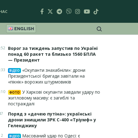
НАС
ENGLISH
:52
Ворог за тиждень запустив по Україні
понад 60 ракет та близько 1560 БПЛА
— Президент
:33
«Окупанти знахабніли»: дрони
ВІДЕО
Президентської бригади завітали на
«пікнік» ворожих штурмовиків
:10
У Харкові окупанти завдали удару по
ФОТО
житловому масиву: є загиблі та
постраждалі
47
Поряд з «дачею путіна»: українські
дрони знищили ЗРК С-400 «Тріумф» у
Геленджику
12
Масований удар по Одесі: є
ВІДЕО