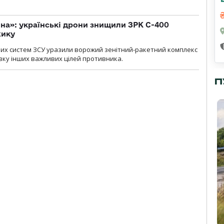
іна»: українські дрони знищили ЗРК С-400
жику
них систем ЗСУ уразили ворожий зенітний-ракетний комплекс
изку інших важливих цілей противника.
П