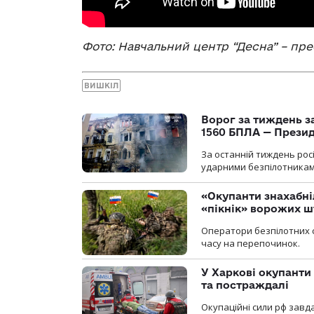
Фото: Навчальний центр “Десна” – пр
ВИШКІЛ
Ворог за тиждень за
1560 БПЛА — Прези
За останній тиждень рос
ударними безпілотниками
«Окупанти знахабні
«пікнік» ворожих 
Оператори безпілотних 
часу на перепочинок.
У Харкові окупанти
та постраждалі
Окупаційні сили рф завд