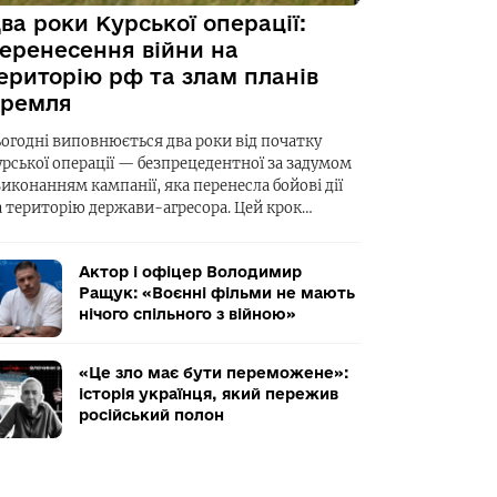
ва роки Курської операції:
еренесення війни на
ериторію рф та злам планів
ремля
ьогодні виповнюється два роки від початку
урської операції — безпрецедентної за задумом
виконанням кампанії, яка перенесла бойові дії
а територію держави-агресора. Цей крок…
Актор і офіцер Володимир
Ращук: «Воєнні фільми не мають
нічого спільного з війною»
«Це зло має бути переможене»:
історія українця, який пережив
російський полон