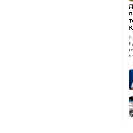
Д
п
т
К
С
К
і 
н