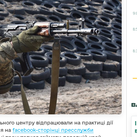
9:
8:
8:
В
льного центру відпрацювали на практиці дії
ся на
facebook-сторінці пресслужби