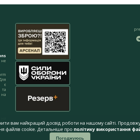
pr
ons
не
orm
Для
м є
 та
 на
 на
чити вам найкращий досвід роботи на нашому сайті. Продовжу
я файлів cookie. Детальніше про
політику використання фай
Погоджуюсь