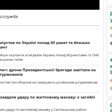
есслужба
пустив по Україні понад 60 ракет та близько
дент
ійські окупанти атакували Україну понад 60 ракетами та 1560
 різних типів.
ли»: дрони Президентської бригади завітали на
штурмовиків
систем Сил оборони не залишають російським штурмовикам
 завдали удару по житловому масиву: є загиблі
али удару по житловому масиву у Салтівському районі