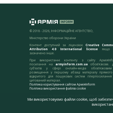
© 2018 - 2026, ІНФОРМАЦІЙНЕ АГЕНТСТВО,
Міністерство оборони України
Контент доступний за ліцензією
Creative Comm
Attribution 4.0 International license
якщо 
зазначено інше.
При використанні контенту з сайту АрміяInf
посилання на
armyinform.com.ua
обов’язкове. 
суб’єктів у сфері онлайн-медіа обов’язкови
розміщення у першому абзаці матеріалу прямого
відкритого для пошукових систем гіперпосилання
цитований матеріал.
Політика користування сайтом АрміяInform
Політика використання файлів cookie
Зауваження та пропозиції по роботі сайту надсилайте
Ми використовуємо файли cookie, щоб забезпе
адресу:
webmaster@armyinform.com.ua
використанн