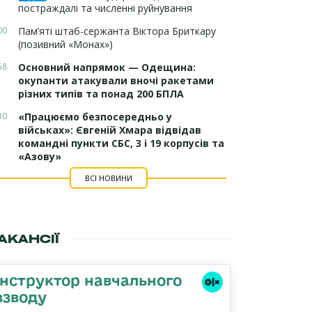
постраждалі та численні руйнування
00
Пам’яті штаб-сержанта Віктора Бриткару
(позивний «Монах»)
58
Основний напрямок — Одещина:
окупанти атакували вночі ракетами
різних типів та понад 200 БПЛА
30
«Працюємо безпосередньо у
військах»: Євгеній Хмара відвідав
командні пункти СБС, 3 і 19 корпусів та
«Азову»
ВСІ НОВИНИ
АКАНСІЇ
Інструктор навчального
взводу