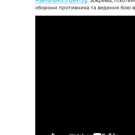
Навчального центру
. Зокрема, піхоти
оборони противника та ведення бою в