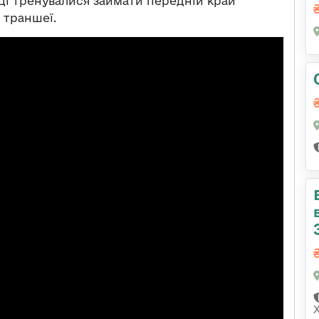
нці тренувалися займати передній край
 траншеї.