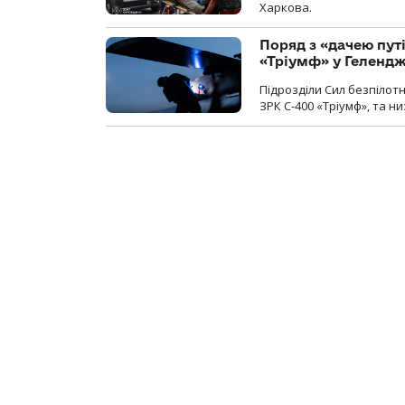
Харкова.
Поряд з «дачею пут
«Тріумф» у Геленд
Підрозділи Сил безпілот
ЗРК С-400 «Тріумф», та н