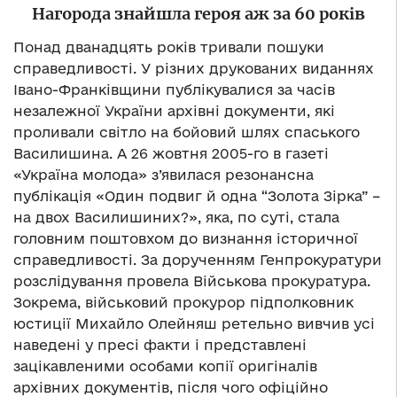
Нагорода знайшла героя аж за 60 років
Понад дванадцять років тривали пошуки
справедливості. У різних друкованих виданнях
Івано-Франківщини публікувалися за часів
незалежної України архівні документи, які
проливали світло на бойовий шлях спаського
Василишина. А 26 жовтня 2005-го в газеті
«Україна молода» з’явилася резонансна
публікація «Один подвиг й одна “Золота Зірка” –
на двох Василишиних?», яка, по суті, стала
головним поштовхом до визнання історичної
справедливості. За дорученням Генпрокуратури
розслідування провела Військова прокуратура.
Зокрема, військовий прокурор підполковник
юстиції Михайло Олейняш ретельно вивчив усі
наведені у пресі факти і представлені
зацікавленими особами копії оригіналів
архівних документів, після чого офіційно