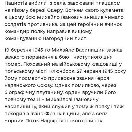
Нацистів вибили із села, завоювали плацдарм
на лівому березі Одеру. Вогнем свого кулемета
в цьому бою Михайло Іванович знищив чимало
солдатів противника. За цей героїчний вчинок
командир полку направив вищому
командуванню нагородний лист.
19 березня 1945-го Михайло Василишин зазнав
важкого поранення в бою і наступного дня
помер. Похований на військовому кладовищі у
польському місті Ключборк. 27 червня 1945 року
йому посмертно присвоєне звання Героя
Радянського Союзу. Однак помилково, через
біографічну плутанину, орден вручили його
повному тезці – Михайлові Івановичу
Василишину, який служив у тому ж полку і теж
походив з Івано-Франківщини, але з села
Чорний Потік Надвірнянського району.