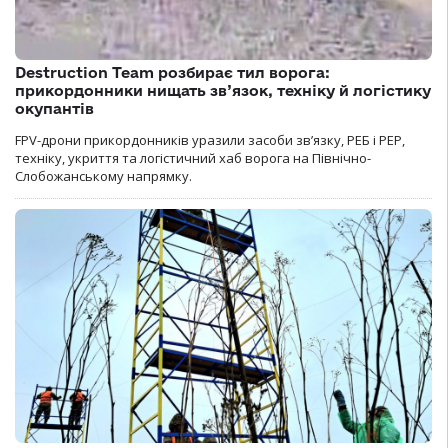
Destruction Team розбирає тил ворога:
прикордонники нищать зв’язок, техніку й логістику
окупантів
FPV-дрони прикордонників уразили засоби зв’язку, РЕБ і РЕР,
техніку, укриття та логістичний хаб ворога на Північно-
Слобожанському напрямку.