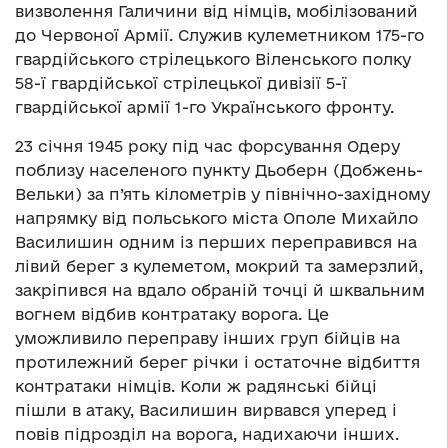
визволення Галичини від німців, мобілізований
до Червоної Армії. Служив кулеметником 175-го
гвардійського стрілецького Віленського полку
58-ї гвардійської стрілецької дивізії 5-ї
гвардійської армії 1-го Українського фронту.
23 січня 1945 року під час форсування Одеру
поблизу населеного пункту Дьоберн (Добжень-
Вельки) за п’ять кілометрів у північно-західному
напрямку від польського міста Ополе Михайло
Василишин одним із перших переправився на
лівий берег з кулеметом, мокрий та замерзлий,
закріпився на вдало обраній точці й шквальним
вогнем відбив контратаку ворога. Це
уможливило переправу інших груп бійців на
протилежний берег річки і остаточне відбиття
контратаки німців. Коли ж радянські бійці
пішли в атаку, Василишин вирвався уперед i
повів підрозділ на ворога, надихаючи інших.