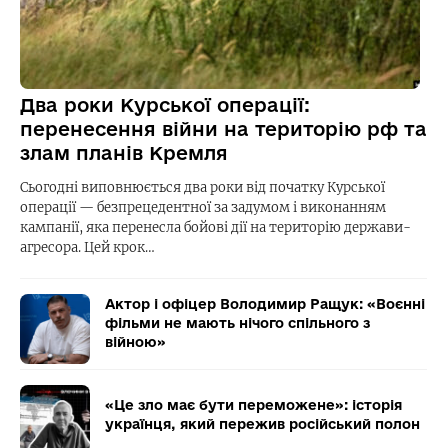
Два роки Курської операції:
перенесення війни на територію рф та
злам планів Кремля
Сьогодні виповнюється два роки від початку Курської
операції — безпрецедентної за задумом і виконанням
кампанії, яка перенесла бойові дії на територію держави-
агресора. Цей крок…
Актор і офіцер Володимир Ращук: «Воєнні
фільми не мають нічого спільного з
війною»
«Це зло має бути переможене»: історія
українця, який пережив російський полон