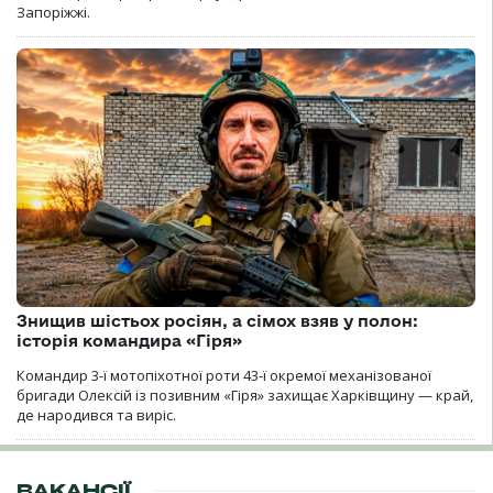
Запоріжжі.
Знищив шістьох росіян, а сімох взяв у полон:
історія командира «Гіря»
Командир 3-ї мотопіхотної роти 43-ї окремої механізованої
бригади Олексій із позивним «Гіря» захищає Харківщину — край,
де народився та виріс.
ВАКАНСІЇ