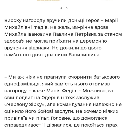
Високу нагороду вручили доньці Героя – Марії
Михайлівні Федів. На жаль, 88-річна вдова
Михайла Івановича Павлина Петрівна за станом
здоров’я не могла приїхати на церемонію
вручення відзнаки. Не дожили до цього
пам’ятного дня і два сини Василишина.
– Ми аж ніяк не прагнули очорнити батькового
однофамільця, який замість нього отримав
нагороду, – каже Марія Федів. – Можливо, за
свій подвиг на Одері він теж заслужив
«Червону Зірку», але командування належно не
оцінило його бойові заслуги. Не хочемо ніяких
привілеїв чи пільг. Головне, що домоглися
справедливості і дізналися, де покоїться прах