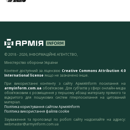
© 2018 - 2026, ІНФОРМАЦІЙНЕ АГЕНТСТВО,
Міністерство оборони України
Контент доступний за ліцензією
Creative Commons Attribution 4.0
International license
якщо не зазначено інше.
При використанні контенту з сайту АрміяInform посилання на
armyinform.com.ua
обов’язкове. Для суб’єктів у сфері онлайн-медіа
обов’язковим є розміщення у першому абзаці матеріалу прямого та
відкритого для пошукових систем гіперпосилання на цитований
матеріал.
Політика користування сайтом АрміяInform
Політика використання файлів cookie
Зауваження та пропозиції по роботі сайту надсилайте на адресу:
webmaster@armyinform.com.ua