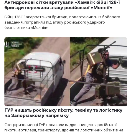
Антидронові сітки врятували «Хамві»: бійці 128-ї
бригади пережили атаку російської «Молнії»
Бійці 128-ї Закарпатської бригади, повертаючись із бойового
завдання, потрапили під атаку російського ударного
безпілотника «Молнія».
ГУР нищать російську піхоту, техніку та логістику
на Запорізькому напрямку
Спецпризначенці ГУР показали кадри знищення російської
піхоти, артилерії, транспорту, дронів та логістичних об’єктів на