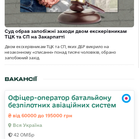
Суд обрав запобіжні заходи двом екскерівникам
ТЦК та СП на Закарпатті
Двом екскерівникам ТЦК та СП, яких ДБР викрило на
незаконному «списанні» понад тисячі чоловіків, обрано
запобіжний захід.
ВАКАНСІЇ
Офіцер-оператор батальйону
безпілотних авіаційних систем
від 60000 до 195000 грн
Вся Україна
42 ОМБр