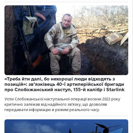
«Треба йти далі, бо нехороші люди відходять з
позицій»: зв’язківець 40-ї артилерійської бригади
про Слобожанський наступ, 155-й калібр і Starlink
Успіх Слобожанської наступальної операції восени 2022 року
критично залежав від надійного зв’язку, що дозволяв
передавати інформацію в режимі реального часу.