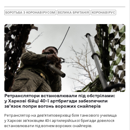
БОРОТЬБА З КОРОНАВІРУСОМ
ВЕЛИКА БРИТАНІЯ
КОРОНАВІРУС
Ретранслятори встановлювали під обстрілами:
у Харкові бійці 40-ї артбригади забезпечили
зв’язок попри вогонь ворожих снайперів
Ретранслятор на дев’ятиповерхівці біля танкового училища
у Харкові зв’язківцям 40-ї артилерійської бригади довелося
встановлювати під вогнем ворожих снайперів.