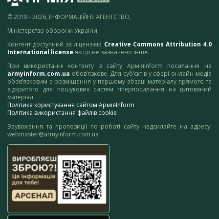
© 2018 - 2026, ІНФОРМАЦІЙНЕ АГЕНТСТВО,
Міністерство оборони України
Контент доступний за ліцензією
Creative Commons Attribution 4.0
International license
якщо не зазначено інше.
При використанні контенту з сайту АрміяInform посилання на
armyinform.com.ua
обов’язкове. Для суб’єктів у сфері онлайн-медіа
обов’язковим є розміщення у першому абзаці матеріалу прямого та
відкритого для пошукових систем гіперпосилання на цитований
матеріал.
Політика користування сайтом АрміяInform
Політика використання файлів cookie
Зауваження та пропозиції по роботі сайту надсилайте на адресу:
webmaster@armyinform.com.ua