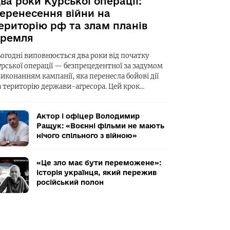
ва роки Курської операції:
еренесення війни на
ериторію рф та злам планів
ремля
ьогодні виповнюється два роки від початку
урської операції — безпрецедентної за задумом
виконанням кампанії, яка перенесла бойові дії
а територію держави-агресора. Цей крок…
Актор і офіцер Володимир
Ращук: «Воєнні фільми не мають
нічого спільного з війною»
«Це зло має бути переможене»:
історія українця, який пережив
російський полон