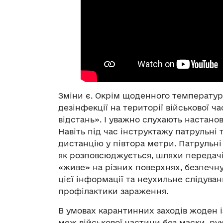
Зміни є. Окрім щоденного температурн
дезінфекції на території військової ч
відстань». І уважно слухають настано
Навіть під час інструктажу патрульні
дистанцію у півтора метри. Патрульні 
як розповсюджується, шляхи передачі
«живе» на різних поверхнях, безпечну
цієї інформації та неухильне слідува
профілактики зараження.
В умовах карантинних заходів жоден 
меж військової частини без маски, рук