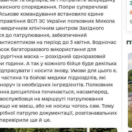
захисного спорядження. Попри суперечливі
військове командування встановило єдине
управління ВСП ЗС України полковник Микола
во-медичним клінічним центром Західного
ься до патрулювання, забезпечений
П
нтисептиком на період до 3 квітня. Водночас
сок багаторазового використання для
хірургічна маска — розхідний одноразовий
ри години. А так у кожного бійця буде декілька
ідпрасувати і носити знову. Умови для цього є.
частина та бойові медики підрозділів, які
оруч із необхідних інгредієнтів. Полковник
нна дисципліна починається, насамперед,
ьковослужбовця на маршруті патрулювання
якщо не маєш, або не носиш чогось сам. Тому
рібної патрулю документації, розпізнавальних
 перевірили ще й це.