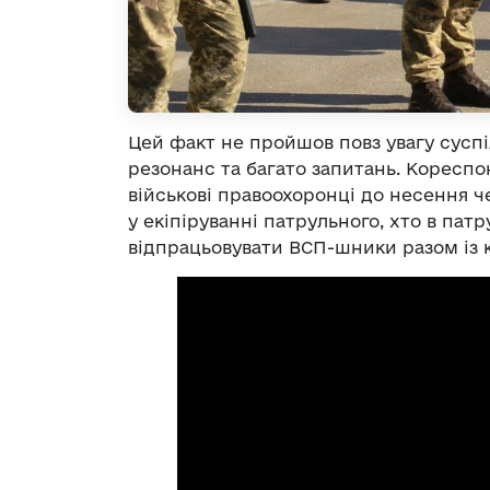
Цей факт не пройшов повз увагу сусп
резонанс та багато запитань. Кореспо
військові правоохоронці до несення че
у екіпіруванні патрульного, хто в патр
відпрацьовувати ВСП-шники разом із к