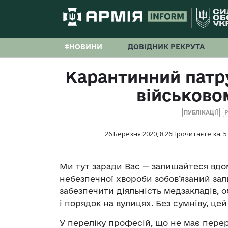
#НОВИНИ
ДОВІДНИК РЕКРУТА
Карантинний патр
військово
ПУБЛІКАЦІЇ
Р
26 Березня 2020, 8:26
Прочитаєте за:
5
Ми тут заради Вас — залишайтеся вдома
небезпечної хвороби зобов’язаний зал
забезпечити діяльність медзакладів, о
і порядок на вулицях. Без сумніву, цей
У переліку професій, що не має перер