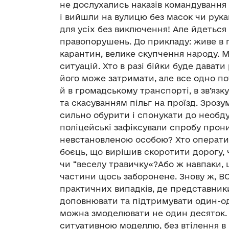
не дослухались наказів командування
і вийшли на вулицю без масок чи рукав
для усіх без виключення! Але йдетьс
правопорушень. До прикладу: живе в 
карантин, велике скупчення народу. М
ситуацій. Хто в разі бійки буде дават
його може затримати, але все одно по
й в громадському транспорті, в зв’яз
та скасуванням пільг на проїзд. Зрозу
сильно обурити і спонукати до необд
поліцейські зафіксували спробу прон
невстановленою особою? Хто оперативн
боєць, що вирішив скоротити дорогу, 
чи “веселу травичку«?Або ж навпаки, 
частини щось заборонене. Знову ж, ВСП
практичних випадків, де представник
доповнювати та підтримувати один-одн
можна змоделювати не один десяток.
ситуативною моделлю, без втілення в