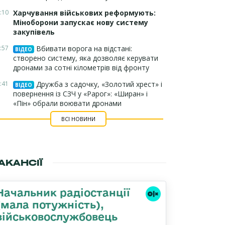
:10
Харчування військових реформують:
Міноборони запускає нову систему
закупівель
:57
Вбивати ворога на відстані:
ВІДЕО
створено систему, яка дозволяє керувати
дронами за сотні кілометрів від фронту
:41
Дружба з садочку, «Золотий хрест» і
ВІДЕО
повернення із СЗЧ у «Рарог»: «Ширан» і
«Пін» обрали воювати дронами
ВСІ НОВИНИ
АКАНСІЇ
Начальник pадіостанції
(мала потужність),
військовослужбовець