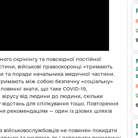
ого скрінінгу та повсюдної постійної
астини, військові правоохоронці «тримають
ви та поради начальника медичної частини.
 тримають між собою безпечну «соціальну»
повинні знати, що таке COVID-19,
 вірусу від людини до людини, скільки
 відстань для спілкування тощо. Повторення
ння рекомендаціям — один із дієвих шляхів
із військовослужбовців не повинен покидати
авичок та окулярів, як і потрапити всередину