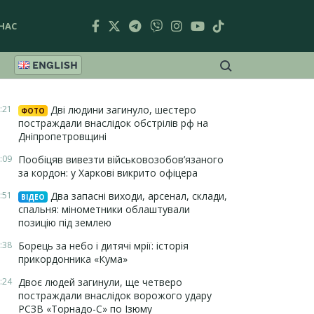
НАС
ENGLISH
:21
Дві людини загинуло, шестеро
ФОТО
постраждали внаслідок обстрілів рф на
Дніпропетровщині
:09
Пообіцяв вивезти військовозобов’язаного
за кордон: у Харкові викрито офіцера
:51
Два запасні виходи, арсенал, склади,
ВІДЕО
спальня: мінометники облаштували
позицію під землею
:38
Борець за небо і дитячі мрії: історія
прикордонника «Кума»
:24
Двоє людей загинули, ще четверо
постраждали внаслідок ворожого удару
РСЗВ «Торнадо-С» по Ізюму