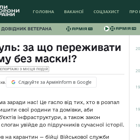
ГОЛОВНА
ВАКАНСІЇ
СОЦЗАХИСТ
ПРО 
ДОВІДНИК ВЕТЕРАНА
уль: за що переживати
20
му без маски!?
ЕПОРТАЖІ З МІСЦЯ ПОДІЙ
20
Слідкуйте за АрміяInform в Google
хв.
19
 заради нас! Це гасло від тих, хто в розпал
19
ишити свої родини та домівки, аби
б’єктів інфраструктури, а також закон
 слоган увійде до підручників сучасної історії.
19
в на карантин — бійці Військової служби