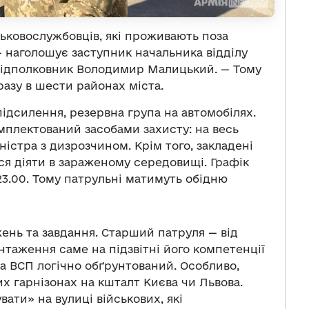
ськовослужбовців, які проживають поза
— наголошує заступник начальника відділу
підполковник Володимир Малицький. — Тому
азу в шести районах міста.
 підсилення, резервна група на автомобілях.
мплектований засобами захисту: на весь
ністра з дизрозчином. Крім того, закладені
ься діяти в зараженому середовищі. Графік
3.00. Тому патрульні матимуть обідню
ень та завдання. Старший патруля — від
нтаження саме на підзвітні його компетенції
та ВСП логічно обґрунтований. Особливо,
их гарнізонах на кшталт Києва чи Львова.
вати» на вулиці військових, які