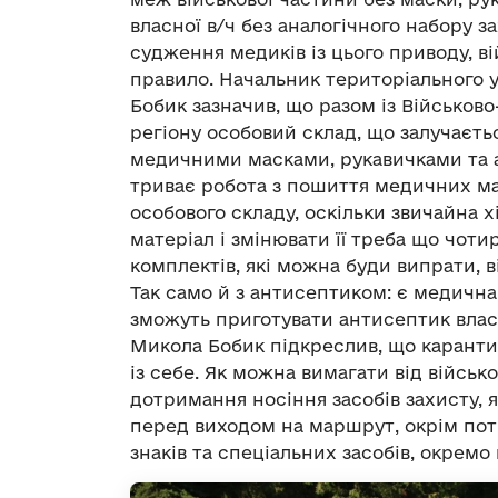
власної в/ч без аналогічного набору 
судження медиків із цього приводу, 
правило. Начальник територіального 
Бобик зазначив, що разом із Військо
регіону особовий склад, що залучаєт
медичними масками, рукавичками та а
триває робота з пошиття медичних ма
особового складу, оскільки звичайна 
матеріал і змінювати її треба що чоти
комплектів, які можна буди випрати, в
Так само й з антисептиком: є медична 
зможуть приготувати антисептик власн
Микола Бобик підкреслив, що каранти
із себе. Як можна вимагати від війс
дотримання носіння засобів захисту, 
перед виходом на маршрут, окрім пот
знаків та спеціальних засобів, окремо