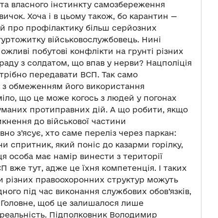
 та власного інстинкту самозбереження
ичок. Хоча і в цьому також, бо карантин —
я й про профілактику більш серйозних
гуртожитку військовослужбовець. Нині
ожливі побутові конфлікти на грунті різних
и раду з солдатом, що впав у нерви? Нацполіція
трібно передавати ВСП. Так само
ку з обмеженням його використання
міло, що це може когось з людей у погонах
уманих протиправних дій. А що робити, якщо
икнення до військової частини
о з’ясує, хто саме переліз через паркан:
чи спритник, який поніс до казарми горілку,
ця особа має намір винести з території
 вже тут, адже це їхня компетенція. І таких
и різних правоохоронних структур можуть
ого під час виконання службових обов’язків,
 Головне, щоб це залишалося лише
 реальність. Підполковник Володимир