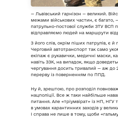
— Львівський гарнізон — великий. Вій
межами військових частин, є багато, 
патрульно-постової служби ЗТУ ВСП 
відправляємо людей на маршрути відр
З його слів, окрім піших патрулів, є й
Черговий автотранспорт так само уко
екіпаж є рукавички, медичні маски, ка
навіть ЗЗК, на випадок, якщо доведет
чергування досить тривалий — аж до 2
перерву із поверненням по ППД.
Ну й, зрештою, про розподіл повноваж
нацполіції. Все ж таки найбільше нава
питання. Але «тріумвірат» із НП, НГУ 
в умовах карантинних заходів у велик
І справа не лише в тому, щоби «гальму