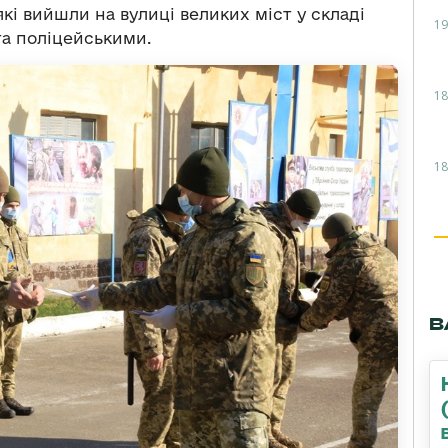
кі вийшли на вулиці великих міст у складі
19
та поліцейськими.
18
18
В