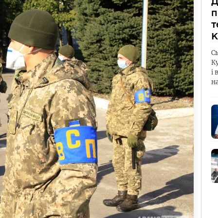
Д
п
т
К
С
К
і 
н