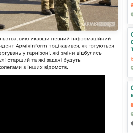
ільства, викликавши певний інформаційний
ндент Арміяinform поцікавився, як готуються
ргувань у гарнізоні, які зміни відбулись
улі старший та які задачі будуть
олегами з інших відомств.