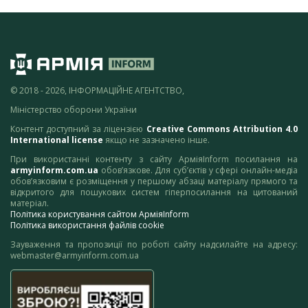
© 2018 - 2026, ІНФОРМАЦІЙНЕ АГЕНТСТВО,
Міністерство оборони України
Контент доступний за ліцензією
Creative Commons Attribution 4.0
International license
якщо не зазначено інше.
При використанні контенту з сайту АрміяInform посилання на
armyinform.com.ua
обов’язкове. Для суб’єктів у сфері онлайн-медіа
обов’язковим є розміщення у першому абзаці матеріалу прямого та
відкритого для пошукових систем гіперпосилання на цитований
матеріал.
Політика користування сайтом АрміяInform
Політика використання файлів cookie
Зауваження та пропозиції по роботі сайту надсилайте на адресу:
webmaster@armyinform.com.ua