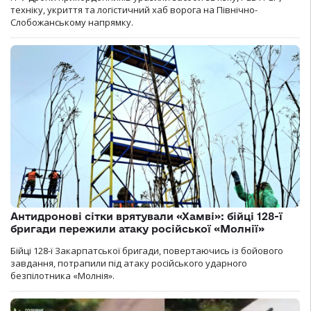
техніку, укриття та логістичний хаб ворога на Північно-
Слобожанському напрямку.
Антидронові сітки врятували «Хамві»: бійці 128-ї
бригади пережили атаку російської «Молнії»
Бійці 128-ї Закарпатської бригади, повертаючись із бойового
завдання, потрапили під атаку російського ударного
безпілотника «Молнія».