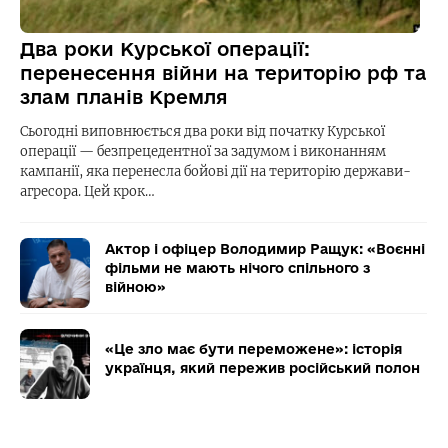
Два роки Курської операції:
перенесення війни на територію рф та
злам планів Кремля
Сьогодні виповнюється два роки від початку Курської
операції — безпрецедентної за задумом і виконанням
кампанії, яка перенесла бойові дії на територію держави-
агресора. Цей крок…
Актор і офіцер Володимир Ращук: «Воєнні
фільми не мають нічого спільного з
війною»
«Це зло має бути переможене»: історія
українця, який пережив російський полон