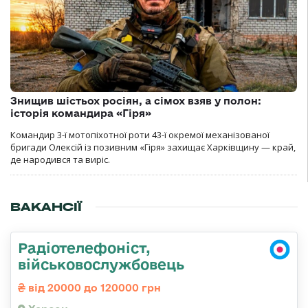
Знищив шістьох росіян, а сімох взяв у полон:
історія командира «Гіря»
Командир 3-ї мотопіхотної роти 43-ї окремої механізованої
бригади Олексій із позивним «Гіря» захищає Харківщину — край,
де народився та виріс.
ВАКАНСІЇ
Радіотелефоніст,
військовослужбовець
від 20000 до 120000 грн