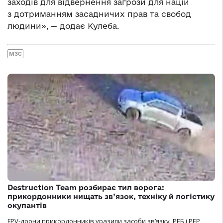
заходів для відвернення загрози для націй
з дотриманням засадничих прав та свобод
людини», — додає Кулеба.
МЗС
Destruction Team розбирає тил ворога:
прикордонники нищать зв’язок, техніку й логістику
окупантів
FPV-дрони прикордонників уразили засоби зв’язку, РЕБ і РЕР,