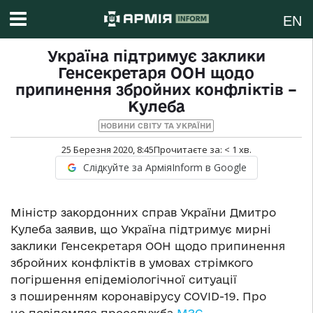
EN
Україна підтримує заклики
Генсекретаря ООН щодо
припинення збройних конфліктів –
Кулеба
НОВИНИ СВІТУ ТА УКРАЇНИ
25 Березня 2020, 8:45
Прочитаєте за:
< 1
хв.
Слідкуйте за АрміяInform в Google
Міністр закордонних справ України Дмитро
Кулеба заявив, що Україна підтримує мирні
заклики Генсекретаря ООН щодо припинення
збройних конфліктів в умовах стрімкого
погіршення епідеміологічної ситуації
з поширенням коронавірусу COVID-19. Про