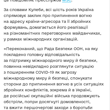
це повідомляє пресслужба
МЗС
.
За словами Кулеби, всі шість років Україна
спрямовує заклик про припинення вогню
на адресу країни-агресора та її збройних
формувань, домагається його реалізації
на різноманітних переговорних майданчиках,
у рамках міжнародних організацій.
«Переконаний, що Рада Безпеки ООН, на яку
покладено головну відповідальність
за підтримку міжнародного миру й безпеки,
повинна невідкладно розглянути ситуацію
з поширенням COVID-19 як загрозу
міжнародному миру й безпеці, спонукати
сторони до припинення вогню в усіх ситуаціях
збройних конфліктів, зокрема й в Україні,
де російські окупаційні війська продовжують
обстріли, попри досягнуті домовленості,
та вжити першочергові заходи з боротьби