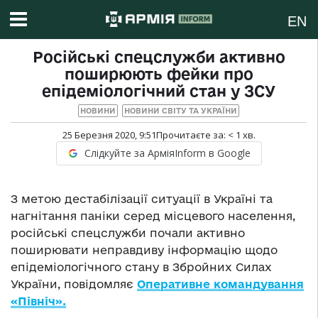
EN
Російські спецслужби активно
поширюють фейки про
епідеміологічний стан у ЗСУ
НОВИНИ
НОВИНИ СВІТУ ТА УКРАЇНИ
25 Березня 2020, 9:51
Прочитаєте за:
< 1
хв.
Слідкуйте за АрміяInform в Google
З метою дестабілізації ситуації в Україні та
нагнітання паніки серед місцевого населення,
російські спецслужби почали активно
поширювати неправдиву інформацію щодо
епідеміологічного стану в Збройних Силах
України, повідомляє
Оперативне командування
«Північ».