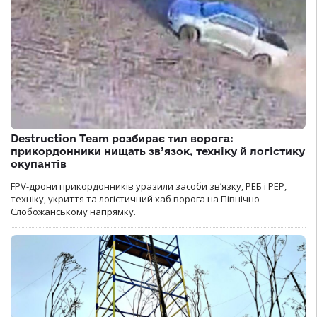
Destruction Team розбирає тил ворога:
прикордонники нищать зв’язок, техніку й логістику
окупантів
FPV-дрони прикордонників уразили засоби зв’язку, РЕБ і РЕР,
техніку, укриття та логістичний хаб ворога на Північно-
Слобожанському напрямку.