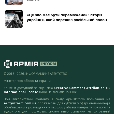
«Це зло має бути переможене»: історія
українця, який пережив російський полон
© 2018 - 2026, ІНФОРМАЦІЙНЕ АГЕНТСТВО,
Міністерство оборони України
Контент доступний за ліцензією
Creative Commons Attribution 4.0
International license
якщо не зазначено інше.
При використанні контенту з сайту АрміяInform посилання на
armyinform.com.ua
обов’язкове. Для суб’єктів у сфері онлайн-медіа
обов’язковим є розміщення у першому абзаці матеріалу прямого та
відкритого для пошукових систем гіперпосилання на цитований