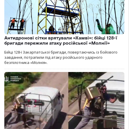
Антидронові сітки врятували «Хамві»: бійці 128-ї
бригади пережили атаку російської «Молнії»
Бійці 128-ї Закарпатської бригади, повертаючись із бойового
завдання, потрапили під атаку російського ударного
безпілотника «Молнія».