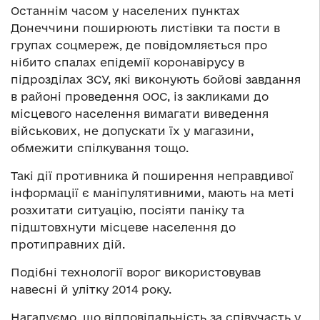
Останнім часом у населених пунктах
Донеччини поширюють листівки та пости в
групах соцмереж, де повідомляється про
нібито спалах епідемії коронавірусу в
підрозділах ЗСУ, які виконують бойові завдання
в районі проведення ООС, із закликами до
місцевого населення вимагати виведення
військових, не допускати їх у магазини,
обмежити спілкування тощо.
Такі дії противника й поширення неправдивої
інформації є маніпулятивними, мають на меті
розхитати ситуацію, посіяти паніку та
підштовхнути місцеве населення до
протиправних дій.
Подібні технології ворог використовував
навесні й улітку 2014 року.
Нагадуємо, що відповідальність за співучасть у