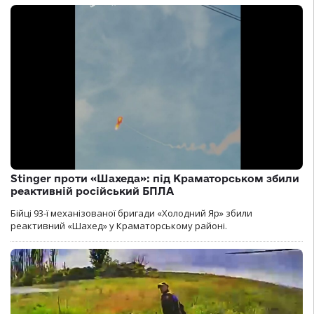
Stinger проти «Шахеда»: під Краматорськом збили
реактивній російський БПЛА
Бійці 93-ї механізованої бригади «Холодний Яр» збили
реактивний «Шахед» у Краматорському районі.