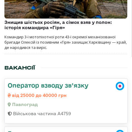
Знищив шістьох росіян, а сімох взяв у полон:
історія командира «Гіря»
Командир 3-ї мотопіхотної роти 43-ї окремої механізованої
бригади Олексій із позивним «Гіря» захищає Харківщину — край,
де народився та виріс.
ВАКАНСІЇ
Оператор взводу зв’язку
від 25000 до 40000 грн
Павлоград
Військова частина А4759