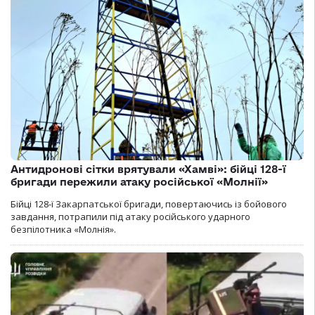
Антидронові сітки врятували «Хамві»: бійці 128-ї
бригади пережили атаку російської «Молнії»
Бійці 128-ї Закарпатської бригади, повертаючись із бойового
завдання, потрапили під атаку російського ударного
безпілотника «Молнія».