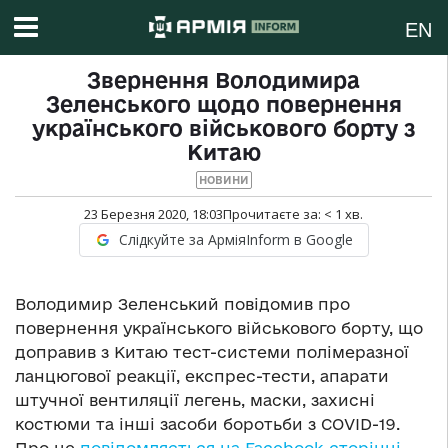
EN
Звернення Володимира
Зеленського щодо повернення
українського військового борту з
Китаю
НОВИНИ
23 Березня 2020, 18:03
Прочитаєте за:
< 1
хв.
Слідкуйте за АрміяInform в Google
Володимир Зеленський повідомив про
повернення українського військового борту, що
доправив з Китаю тест-системи полімеразної
ланцюгової реакції, експрес-тести, апарати
штучної вентиляції легень, маски, захисні
костюми та інші засоби боротьби з COVID-19.