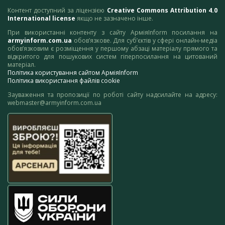
Контент доступний за ліцензією
Creative Commons Attribution 4.0
International license
якщо не зазначено інше.
При використанні контенту з сайту АрміяInform посилання на
armyinform.com.ua
обов’язкове. Для суб’єктів у сфері онлайн-медіа
обов’язковим є розміщення у першому абзаці матеріалу прямого та
відкритого для пошукових систем гіперпосилання на цитований
матеріал.
Політика користування сайтом АрміяInform
Політика використання файлів cookie
Зауваження та пропозиції по роботі сайту надсилайте на адресу:
webmaster@armyinform.com.ua