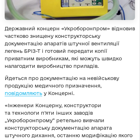
Державний концерн «Укроборонпром» відновив
частково знищену конструкторську
документацію апаратів штучної вентиляції
легень БРІЗ-Т і готовий передати копії
приватним виробникам, які можуть швидко
налагодити виробництво приладів.
Йдеться про документацію на невійськову
продукцію медичного призначення,
повідомляють
у Концерні.
«Інженери Концерну, конструктори
та технологи п’яти інших заводів
„Укроборонпрому“ ретельно вивчали
конструкторську документацію апарата
штучного дихання, останню модифікацію якого