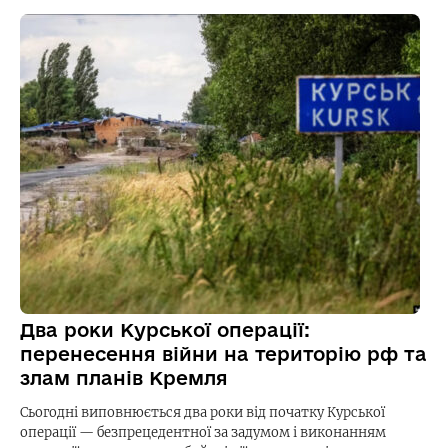
Два роки Курської операції:
перенесення війни на територію рф та
злам планів Кремля
Сьогодні виповнюється два роки від початку Курської
операції — безпрецедентної за задумом і виконанням