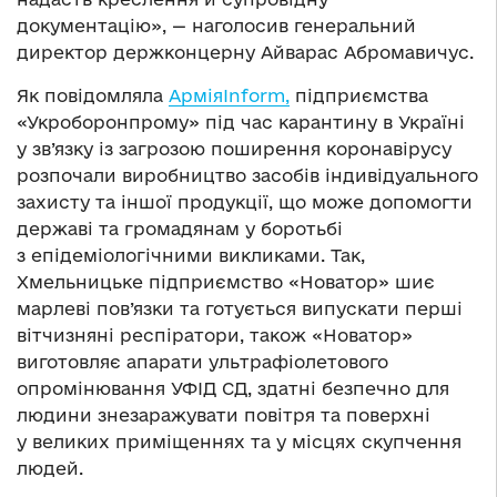
документацію», — наголосив генеральний
директор держконцерну Айварас Абромавичус.
Як повідомляла
АрміяInform,
підприємства
«Укроборонпрому» під час карантину в Україні
у зв’язку із загрозою поширення коронавірусу
розпочали виробництво засобів індивідуального
захисту та іншої продукції, що може допомогти
державі та громадянам у боротьбі
з епідеміологічними викликами. Так,
Хмельницьке підприємство «Новатор» шиє
марлеві пов’язки та готується випускати перші
вітчизняні респіратори, також «Новатор»
виготовляє апарати ультрафіолетового
опромінювання УФІД СД, здатні безпечно для
людини знезаражувати повітря та поверхні
у великих приміщеннях та у місцях скупчення
людей.