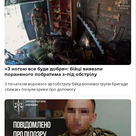
«З ногою все буде добре»: бійці вивезли
пораненого побратима з-під обстрілу
З початком ворожого артобстрілу бійці вогневої групи бригади
«Хижак» почули крики про допомогу.