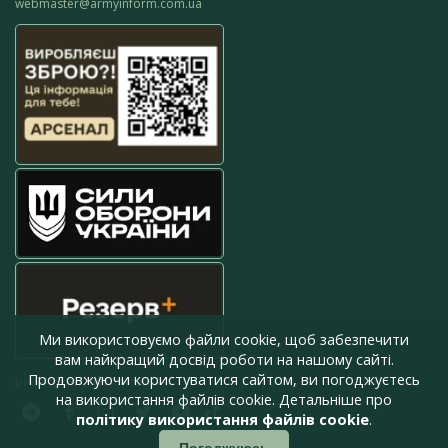
webmaster@armyinform.com.ua
Ми використовуємо файли cookie, щоб забезпечити
вам найкращий досвід роботи на нашому сайті.
Продовжуючи користуватися сайтом, ви погоджуєтесь
press@armyinform.com.ua
на використання файлів cookie. Детальніше про
політику використання файлів cookie
.