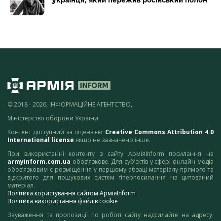
українця, який пережив російський полон
© 2018 - 2026, ІНФОРМАЦІЙНЕ АГЕНТСТВО,
Міністерство оборони України
Контент доступний за ліцензією
Creative Commons Attribution 4.0
International license
якщо не зазначено інше.
При використанні контенту з сайту АрміяInform посилання на
armyinform.com.ua
обов’язкове. Для суб’єктів у сфері онлайн-медіа
обов’язковим є розміщення у першому абзаці матеріалу прямого та
відкритого для пошукових систем гіперпосилання на цитований
матеріал.
Політика користування сайтом АрміяInform
Політика використання файлів cookie
Зауваження та пропозиції по роботі сайту надсилайте на адресу: