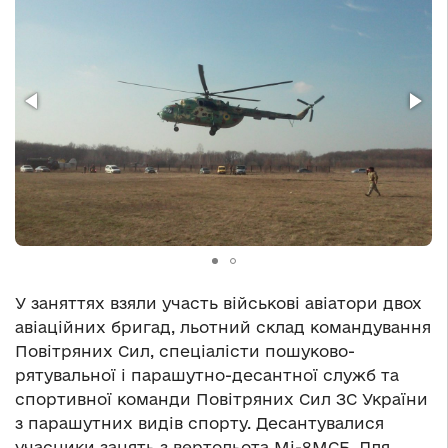
У заняттях взяли участь військові авіатори двох
авіаційних бригад, льотний склад командування
Повітряних Сил, спеціалісти пошуково-
рятувальної і парашутно-десантної служб та
спортивної команди Повітряних Сил ЗС України
з парашутних видів спорту. Десантувалися
учасники занять з вертольота Мі-8МСБ. Для