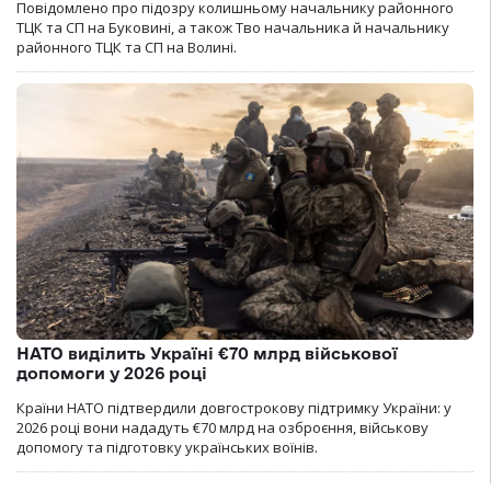
Повідомлено про підозру колишньому начальнику районного
ТЦК та СП на Буковині, а також Тво начальника й начальнику
районного ТЦК та СП на Волині.
НАТО виділить Україні €70 млрд військової
допомоги у 2026 році
Країни НАТО підтвердили довгострокову підтримку України: у
2026 році вони нададуть €70 млрд на озброєння, військову
допомогу та підготовку українських воїнів.