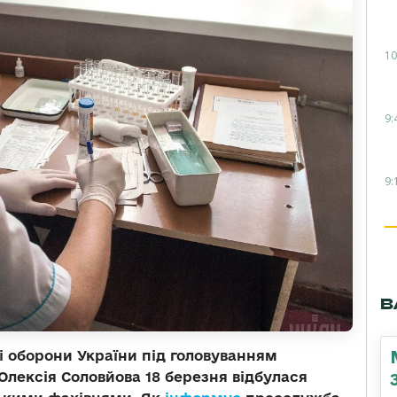
10
9:
9:
В
 і оборони України під головуванням
лексія Соловйова 18 березня відбулася