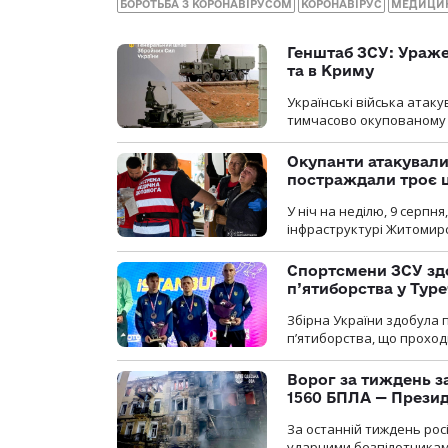
БОРОТЬБА З КОРОНАВІРУСОМ
КОРОНАВІРУС
МЕДИЦИ
Генштаб ЗСУ: Ураже
та в Криму
Українські війська атаку
тимчасово окупованому
Окупанти атакувал
постраждали троє 
У ніч на неділю, 9 серпн
інфраструктурі Житомирс
Спортсмени ЗСУ здо
п’ятиборства у Туре
Збірна України здобула 
п’ятиборства, що проход
Ворог за тиждень за
1560 БПЛА — Прези
За останній тиждень рос
ударними безпілотниками