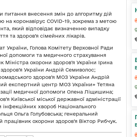
и питання внесення змін до алгоритму дій
ою на коронавірус COVID-19, зокрема з метою
єнта, який відповідає визначенню випадку
ття та здоров’я сімейних лікарів.
ат України, Голова Комітету Верховної Ради
ичної допомоги та медичного страхування
 Міністра охорони здоров’я України Ірина
здоров’я України Андрій Семиволос;
омадського здоров’я МОЗ України Андрій
ий експертний центр МОЗ України» Тетяна
изації медичної допомоги Олена Ліщишина;
’я Київської міської державної адміністрації
ри інфекційних хвороб Національного
ольця Ольга Голубовська; генеральний
й працівник охорони здоров’я Віктор Рибчук.