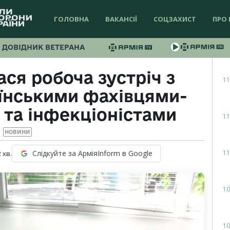
ГОЛОВНА
ВАКАНСІЇ
СОЦЗАХИСТ
ПРО 
ДОВІДНИК ВЕТЕРАНА
ся робоча зустріч з
11
їнськими фахівцями-
 та інфекціоністами
11
НОВИНИ
11
Слідкуйте за АрміяInform в Google
2
хв.
10
10