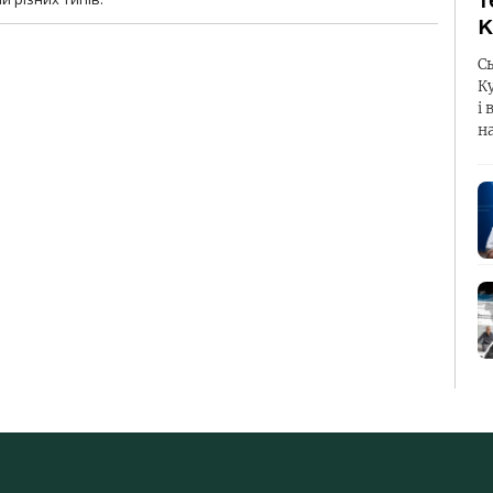
т
К
С
К
і 
н