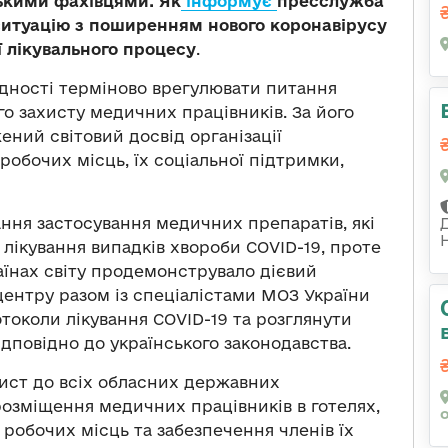
ськими фахівцями. Як
інформує
пресслужба
ситуацію з поширенням нового коронавірусу
ї лікувального процесу
.
ідності терміново врегулювати питання
го захисту медичних працівників. За його
ений світовий досвід організації
робочих місць, їх соціальної підтримки,
ння застосування медичних препаратів, які
лікування випадків хвороби COVID-19, проте
аїнах світу продемонструвало дієвий
ентру разом із спеціалістами МОЗ України
околи лікування COVID-19 та розглянути
ідповідно до українського законодавства.
ист до всіх обласних державних
розміщення медичних працівників в готелях,
 робочих місць та забезпечення членів їх