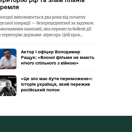
ериторію рф та злам планів
ремля
ьогодні виповнюється два роки від початку
урської операції — безпрецедентної за задумом
виконанням кампанії, яка перенесла бойові дії
а територію держави-агресора. Цей крок…
Актор і офіцер Володимир
Ращук: «Воєнні фільми не мають
нічого спільного з війною»
«Це зло має бути переможене»:
історія українця, який пережив
російський полон