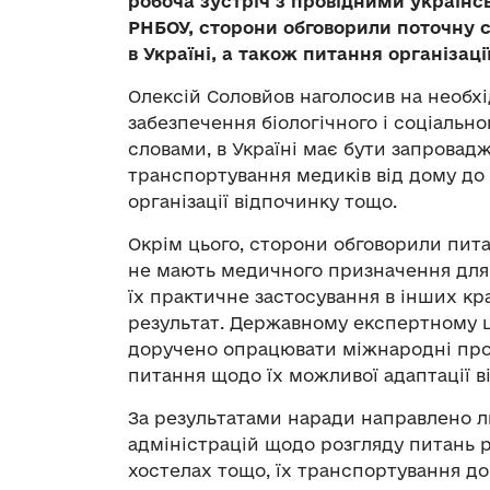
робоча зустріч з провідними україн
РНБОУ, с
торони обговорили поточну 
в Україні, а також питання організаці
Олексій Соловйов наголосив на необх
забезпечення біологічного і соціально
словами, в Україні має бути запровадж
транспортування медиків від дому до 
організації відпочинку тощо.
Окрім цього, сторони обговорили пита
не мають медичного призначення для 
їх практичне застосування в інших кр
результат. Державному експертному ц
доручено опрацювати міжнародні прот
питання щодо їх можливої адаптації в
За результатами наради направлено л
адміністрацій щодо розгляду питань 
хостелах тощо, їх транспортування до