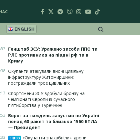
НАС
ENGLISH
:57
Генштаб ЗСУ: Уражено засоби ППО та
РЛС противника на півдні рф та в
Криму
:38
Окупанти атакували вночі цивільну
інфраструктуру Житомирщини:
постраждали троє цивільних
:13
Спортсмени ЗСУ здобули бронзу на
чемпіонаті Європи із сучасного
п’ятиборства у Туреччині
:52
Ворог за тиждень запустив по Україні
понад 60 ракет та близько 1560 БПЛА
— Президент
:33
«Окупанти знахабніли»: дрони
ВІДЕО