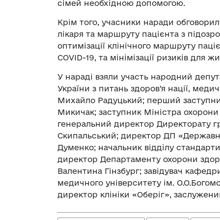
сімей необхідною допомогою.
Крім того, учасники наради обговорил
лікаря та маршруту пацієнта з підозр
оптимізації клінічного маршруту паці
COVID-19, та мінімізації ризиків для жи
У нараді взяли участь народний депут
України з питань здоров’я нації, мед
Михайло Радуцький; перший заступник
Микичак; заступник Міністра охорони 
генеральний директор Директорату гр
Скипальський; директор ДП «Державн
Думенко; начальник відділу стандарт
директор Департаменту охорони здоров
Валентина Гінзбург; завідувач кафед
медичного університету ім. О.О.Богом
директор клініки «Оберіг», заслужени