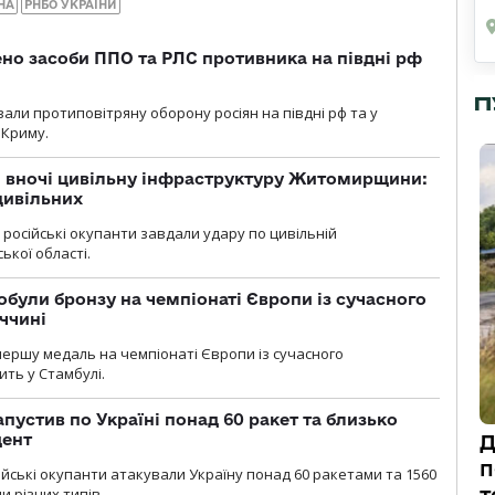
НА
РНБО УКРАЇНИ
но засоби ППО та РЛС противника на півдні рф
П
вали протиповітряну оборону росіян на півдні рф та у
 Криму.
и вночі цивільну інфраструктуру Житомирщини:
цивільних
я, російські окупанти завдали удару по цивільній
ької області.
були бронзу на чемпіонаті Європи із сучасного
ччині
першу медаль на чемпіонаті Європи із сучасного
ить у Стамбулі.
пустив по Україні понад 60 ракет та близько
дент
Д
п
ійські окупанти атакували Україну понад 60 ракетами та 1560
 різних типів.