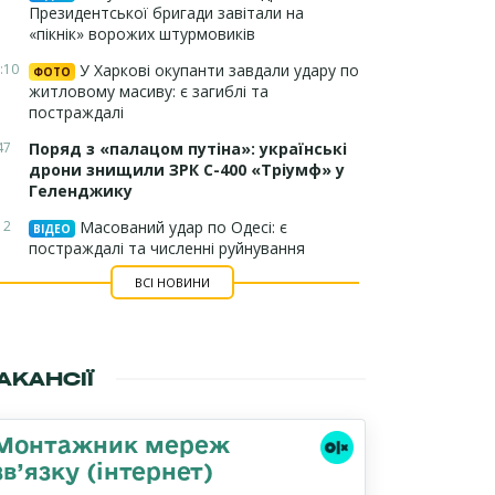
Президентської бригади завітали на
«пікнік» ворожих штурмовиків
:10
У Харкові окупанти завдали удару по
ФОТО
житловому масиву: є загиблі та
постраждалі
47
Поряд з «палацом путіна»: українські
дрони знищили ЗРК С-400 «Тріумф» у
Геленджику
12
Масований удар по Одесі: є
ВІДЕО
постраждалі та численні руйнування
ВСІ НОВИНИ
АКАНСІЇ
Монтажник мереж
зв’язку (інтернет)