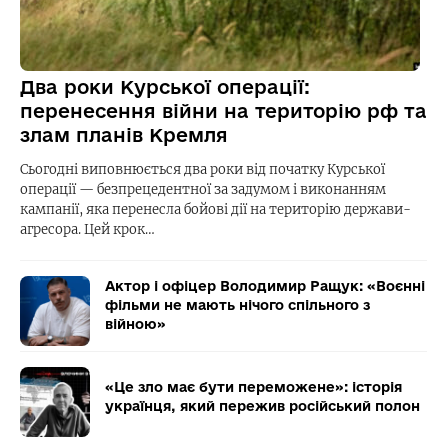
Два роки Курської операції:
перенесення війни на територію рф та
злам планів Кремля
Сьогодні виповнюється два роки від початку Курської
операції — безпрецедентної за задумом і виконанням
кампанії, яка перенесла бойові дії на територію держави-
агресора. Цей крок…
Актор і офіцер Володимир Ращук: «Воєнні
фільми не мають нічого спільного з
війною»
«Це зло має бути переможене»: історія
українця, який пережив російський полон