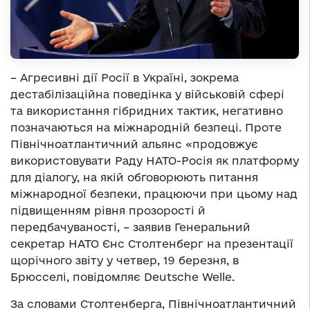
– Агресивні дії Росії в Україні, зокрема
дестабілізаційна поведінка у військовій сфері
та використання гібридних тактик, негативно
позначаються на міжнародній безпеці. Проте
Північноатлантичний альянс «продовжує
використовувати Раду НАТО-Росія як платформу
для діалогу, на якій обговорюють питання
міжнародної безпеки, працюючи при цьому над
підвищенням рівня прозорості й
передбачуваності, – заявив Генеральний
секретар НАТО Єнс Столтенберг на презентації
щорічного звіту у четвер, 19 березня, в
Брюсселі, повідомляє Deutsche Welle.
За словами Столтенберга, Північноатлантичний