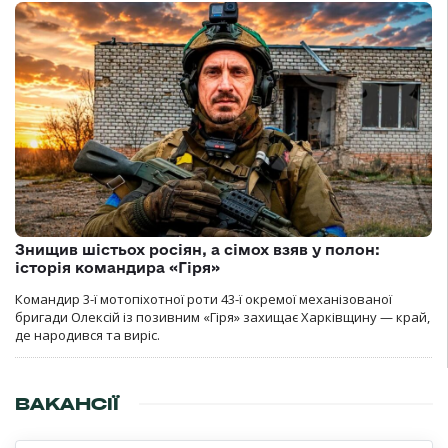
Знищив шістьох росіян, а сімох взяв у полон:
історія командира «Гіря»
Командир 3-ї мотопіхотної роти 43-ї окремої механізованої
бригади Олексій із позивним «Гіря» захищає Харківщину — край,
де народився та виріс.
ВАКАНСІЇ