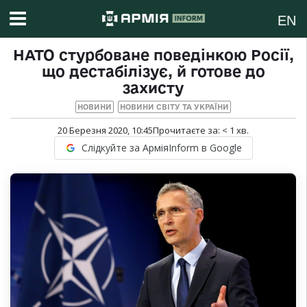
EN
НАТО стурбоване поведінкою Росії,
що дестабілізує, й готове до
захисту
НОВИНИ
НОВИНИ СВІТУ ТА УКРАЇНИ
20 Березня 2020, 10:45
Прочитаєте за:
< 1
хв.
Слідкуйте за АрміяInform в Google