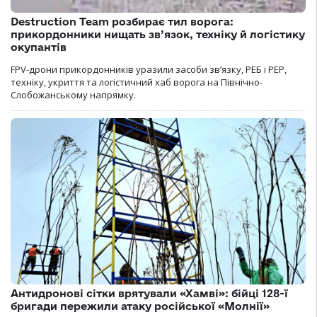
Destruction Team розбирає тил ворога:
прикордонники нищать зв’язок, техніку й логістику
окупантів
FPV-дрони прикордонників уразили засоби зв’язку, РЕБ і РЕР,
техніку, укриття та логістичний хаб ворога на Північно-
Слобожанському напрямку.
Антидронові сітки врятували «Хамві»: бійці 128-ї
бригади пережили атаку російської «Молнії»