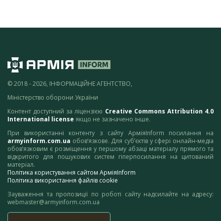
© 2018 - 2026, ІНФОРМАЦІЙНЕ АГЕНТСТВО,
Міністерство оборони України
Контент доступний за ліцензією
Creative Commons Attribution 4.0
International license
якщо не зазначено інше.
При використанні контенту з сайту АрміяInform посилання на
armyinform.com.ua
обов’язкове. Для суб’єктів у сфері онлайн-медіа
обов’язковим є розміщення у першому абзаці матеріалу прямого та
відкритого для пошукових систем гіперпосилання на цитований
матеріал.
Політика користування сайтом АрміяInform
Політика використання файлів cookie
Зауваження та пропозиції по роботі сайту надсилайте на адресу:
webmaster@armyinform.com.ua