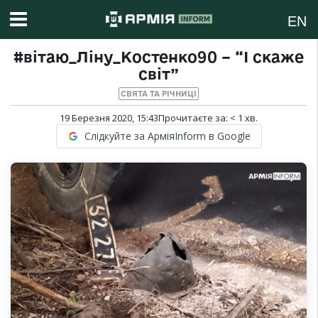
EN
#вітаю_Ліну_Костенко90 – “І скаже
світ”
СВЯТА ТА РІЧНИЦІ
19 Березня 2020, 15:43
Прочитаєте за:
< 1
хв.
Слідкуйте за АрміяInform в Google