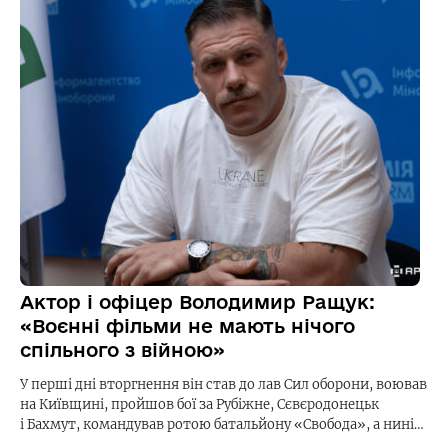
Актор і офіцер Володимир Ращук:
«Воєнні фільми не мають нічого
спільного з війною»
У перші дні вторгнення він став до лав Сил оборони, воював
на Київщині, пройшов бої за Рубіжне, Сєвєродонецьк
і Бахмут, командував ротою батальйону «Свобода», а нині…