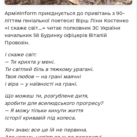
АрміяInform приєднується до привітань з 90-
літтям геніальної поетеси! Вірш Ліни Костенко
«І скаже світ…» читає полковник ЗС України
начальник 58 Будинку офіцерів Віталій
Провозін.
І скаже світ:
— Ти крихта у мені.
Ти світлий біль в тяжкому урагані.
Твоя любов — на грані маячні
і віра — у наївності на грані.
Що можеш ти, розгублене дитя,
зробити для вселюдського прогресу?
— Я можу тільки кинути життя
історії кривавій під колеса.
Хоч знаю: все це їй не первина.
Але колись нап’ється ж до переситу!