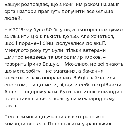
Ващук розповідає, що з кожним роком на забіг
організатори прагнуть долучити все більше
людей.
– У 2019-му було 50 бігунів, а цьогоріч плануємо
збільшити цю кількість до 150. Але хочеться,
щоб і поранені бійці долучалися до акції.
Минулого року тут були тільки ветерани
Дмитро Медведь та Володимир Юрков, –
говорить Ірина Ващук. – Можливо, не всі знають,
що мета забігу – не змагання, а бажання
заохотити важкопоранених бійців займатися
спортом, іти до мети, відчути себе потрібними.
А ще – подорожувати, бути частиною команди і
представляти свою країну на міжнародному
рівні.
Певні вимоги до учасників ветеранської
команди все ж є. Представити українських