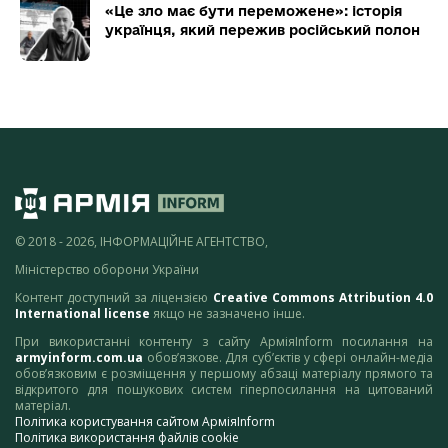
«Це зло має бути переможене»: історія
українця, який пережив російський полон
© 2018 - 2026, ІНФОРМАЦІЙНЕ АГЕНТСТВО,
Міністерство оборони України
Контент доступний за ліцензією
Creative Commons Attribution 4.0
International license
якщо не зазначено інше.
При використанні контенту з сайту АрміяInform посилання на
armyinform.com.ua
обов’язкове. Для суб’єктів у сфері онлайн-медіа
обов’язковим є розміщення у першому абзаці матеріалу прямого та
відкритого для пошукових систем гіперпосилання на цитований
матеріал.
Політика користування сайтом АрміяInform
Політика використання файлів cookie