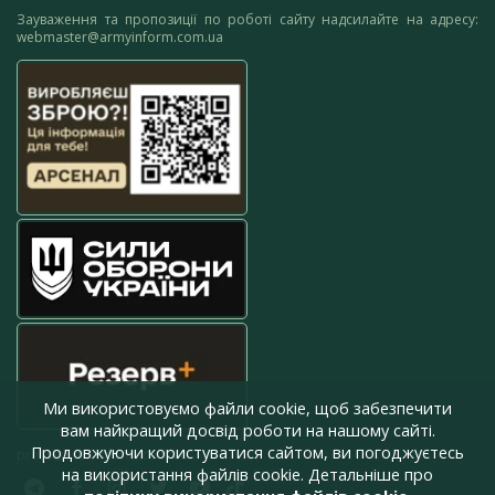
Зауваження та пропозиції по роботі сайту надсилайте на адресу:
webmaster@armyinform.com.ua
Ми використовуємо файли cookie, щоб забезпечити
вам найкращий досвід роботи на нашому сайті.
Продовжуючи користуватися сайтом, ви погоджуєтесь
press@armyinform.com.ua
на використання файлів cookie. Детальніше про