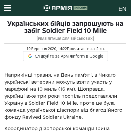
EN
Українських бійців запрошують на
забіг Soldier Field 10 Mile
РЕАБІЛІТАЦІЯ ДЛЯ ВІЙСЬКОВИХ
19 Березня 2020, 14:22
Прочитаєте за:
2
хв.
Слідкуйте за АрміяInform в Google
Наприкінці травня, на День пам’яті, в Чикаго
українські ветерани можуть взяти участь у
марафоні на 10 миль (16 км). Щоправда,
українці вже три роки поспіль представляли
Україну в Soldier Field 10 Mile, проте це була
команда української діаспори від благодійного
фонду Revived Soldiers Ukraine.
Координатор діаспорської команди Ірина