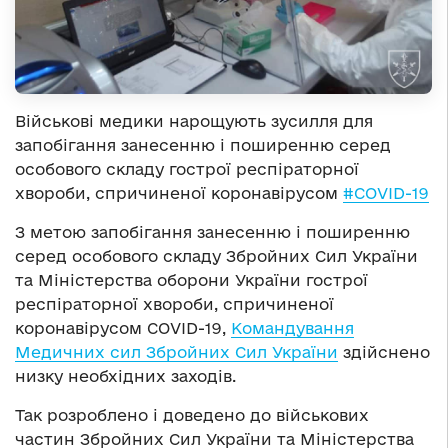
Військові медики нарощують зусилля для
запобігання занесенню і поширенню серед
особового складу гострої респіраторної
хвороби, спричиненої коронавірусом
#
COVID-19
З метою запобігання занесенню і поширенню
серед особового складу Збройних Сил України
та Міністерства оборони України гострої
респіраторної хвороби, спричиненої
коронавірусом COVID-19,
Командування
Медичних сил Збройних Сил України
здійснено
низку необхідних заходів.
Так розроблено і доведено до військових
частин Збройних Сил України та Міністерства