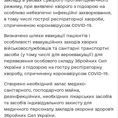
закладу в умовах суворого протиепідемічного
режиму, при виявлені хворого з підозрою на
особливо небезпечні інфекційні захворювання,
в тому числі гострої респіраторної хвороби,
спричиненою коронавірусом COVID-19.
Визначено шляхи евакуації пацієнтів і
особливості евакуаційних заходів хворих
військовослужбовців та санітарні транспортні
засоби (у тому числі для аероевакуації) для
перевезення особового складу Збройних Сил
України з підозрою на гостру респіраторну
хворобу, спричинену коронавірусом COVID-19.
Створено необхідний запас медико-
санітарного, господарчого майна,
дезінфекційних, необхідних лікарських засобів
та засобів індивідуального захисту для
медичного персоналу закладів охорони здоров’я
Збройних Сил України.