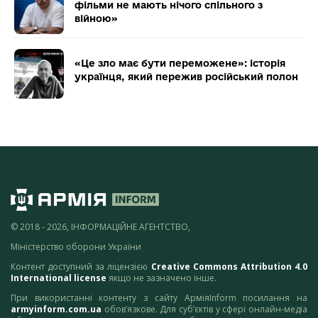
фільми не мають нічого спільного з
війною»
«Це зло має бути переможене»: історія
українця, який пережив російський полон
© 2018 - 2026, ІНФОРМАЦІЙНЕ АГЕНТСТВО,
Міністерство оборони України
Контент доступний за ліцензією
Creative Commons Attribution 4.0
International license
якщо не зазначено інше.
При використанні контенту з сайту АрміяInform посилання на
armyinform.com.ua
обов’язкове. Для суб’єктів у сфері онлайн-медіа