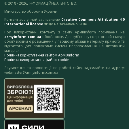
© 2018 - 2026, ІНФОРМАЦІЙНЕ АГЕНТСТВО,
Міністерство оборони України
Контент доступний за ліцензією
Creative Commons Attribution 4.0
International license
якщо не зазначено інше.
При використанні контенту з сайту АрміяInform посилання на
armyinform.com.ua
обов’язкове. Для суб’єктів у сфері онлайн-медіа
обов’язковим є розміщення у першому абзаці матеріалу прямого та
відкритого для пошукових систем гіперпосилання на цитований
матеріал.
Політика користування сайтом АрміяInform
Політика використання файлів cookie
Зауваження та пропозиції по роботі сайту надсилайте на адресу:
webmaster@armyinform.com.ua