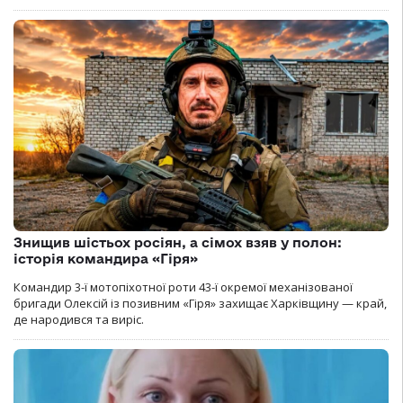
Знищив шістьох росіян, а сімох взяв у полон:
історія командира «Гіря»
Командир 3-ї мотопіхотної роти 43-ї окремої механізованої
бригади Олексій із позивним «Гіря» захищає Харківщину — край,
де народився та виріс.