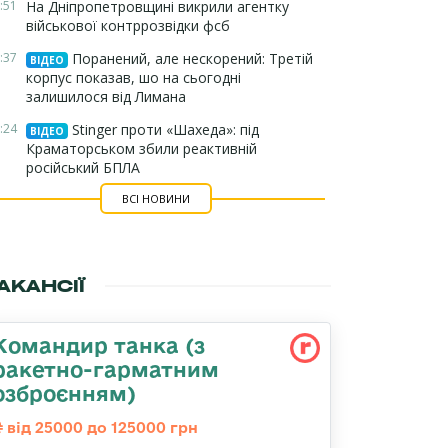
:51
На Дніпропетровщині викрили агентку
військової контррозвідки фсб
:37
Поранений, але нескорений: Третій
ВІДЕО
корпус показав, шо на сьогодні
залишилося від Лимана
:24
Stinger проти «Шахеда»: під
ВІДЕО
Краматорськом збили реактивній
російський БПЛА
ВСІ НОВИНИ
АКАНСІЇ
Командиp танка (з
pакетно-гарматним
озброєнням)
від 25000 до 125000 грн