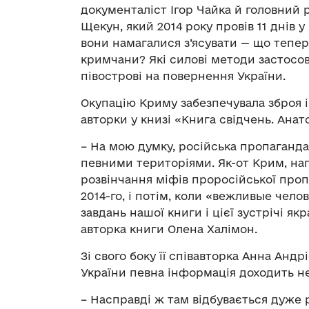
документаліст Ігор Чайка й головний 
Щекун, який 2014 року провів 11 днів у
вони намагалися з’ясувати — що тепер
кримчани? Які силові методи застосо
півострові на повернення України.
Окупацію Криму забезпечувала зброя 
авторки у книзі «Книга свідчень. Анат
– На мою думку, російська пропаганда
певними територіями. Як-от Крим, нап
розвінчання міфів проросійської проп
2014-го, і потім, коли «вежливые чело
завдань нашої книги і цієї зустрічі як
авторка книги Олена Халімон.
Зі свого боку її співавторка Анна Анд
України певна інформація доходить 
– Насправді ж там відбувається дуже 