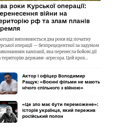
ва роки Курської операції:
еренесення війни на
ериторію рф та злам планів
ремля
ьогодні виповнюється два роки від початку
урської операції — безпрецедентної за задумом
виконанням кампанії, яка перенесла бойові дії
а територію держави-агресора. Цей крок…
Актор і офіцер Володимир
Ращук: «Воєнні фільми не мають
нічого спільного з війною»
«Це зло має бути переможене»:
історія українця, який пережив
російський полон