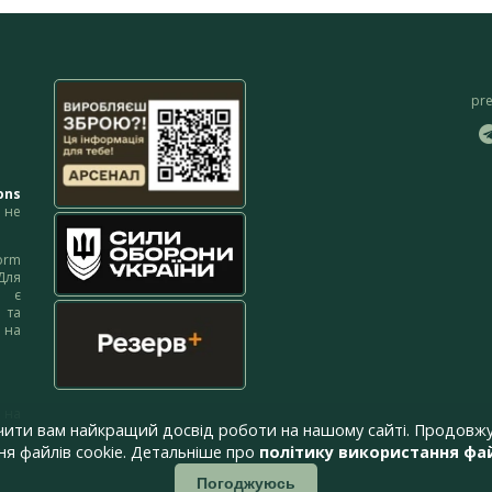
pr
ons
не
orm
Для
м є
 та
 на
 на
чити вам найкращий досвід роботи на нашому сайті. Продовжу
я файлів cookie. Детальніше про
політику використання фай
Погоджуюсь