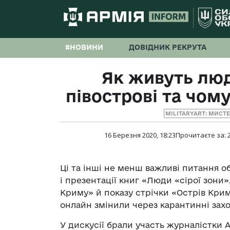
#НОВИНИ
ДОВІДНИК РЕКРУТА
Як живуть лю
півострові та чому
MILITARYART: МИСТ
16 Березня 2020, 18:23
Прочитаєте за:
Ці та інші не менш важливі питання о
і презентації книг «Люди «сірої зони»
Криму» й показу стрічки «Острів Кри
онлайн змінили через карантинні захо
У дискусії брали участь журналістки 