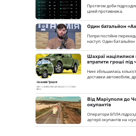
Протягом доби підрозділ
цілей противника.
Один батальйон «Ах
Попри постійне перекида
наступ. Один батальйон 
Шахраї націлилися н
втратити гроші під ч
Нині збільшилась кількі
доставки автомобілів, др
Від Маріуполя до Ч
окупантів
Оператори БПЛА підрозді
артерії окупантів на «с