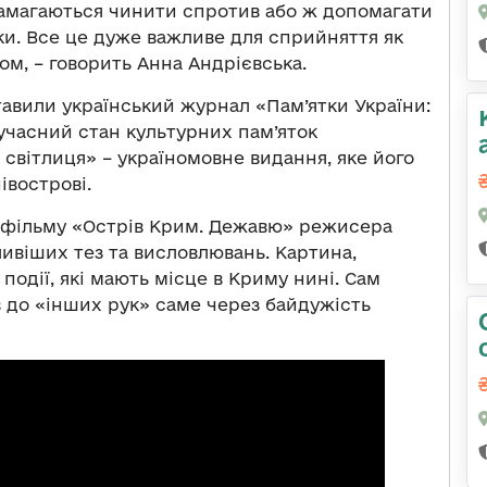
намагаються чинити спротив або ж допомагати
ки. Все це дуже важливе для сприйняття як
вом, – говорить Анна Андрієвська.
авили український журнал «Пам’ятки України:
учасний стан культурних пам’яток
 світлиця» – україномовне видання, яке його
івострові.
з фільму «Острів Крим. Дежавю» режисера
ивіших тез та висловлювань. Картина,
 події, які мають місце в Криму нині. Сам
в до «інших рук» саме через байдужість