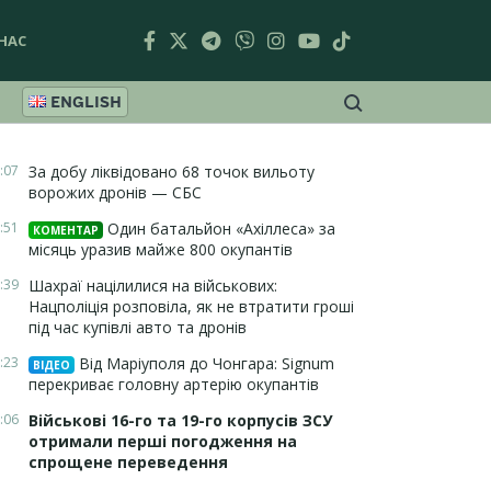
НАС
ENGLISH
:07
За добу ліквідовано 68 точок вильоту
ворожих дронів — СБС
:51
Один батальйон «Ахіллеса» за
КОМЕНТАР
місяць уразив майже 800 окупантів
:39
Шахраї націлилися на військових:
Нацполіція розповіла, як не втратити гроші
під час купівлі авто та дронів
:23
Від Маріуполя до Чонгара: Signum
ВІДЕО
перекриває головну артерію окупантів
:06
Військові 16-го та 19-го корпусів ЗСУ
отримали перші погодження на
спрощене переведення