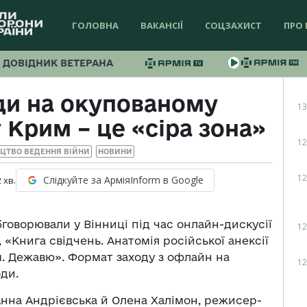
ГОЛОВНА
ВАКАНСІЇ
СОЦЗАХИСТ
ПРО 
ДОВІДНИК ВЕТЕРАНА
ди на окупованому
13
 Крим – це «сіра зона»
12
ЕЦТВО ВЕДЕННЯ ВІЙНИ
НОВИНИ
12
Слідкуйте за АрміяInform в Google
2
хв.
бговорювали у Вінниці під час онлайн-дискусії
12
, «Книга свідчень. Анатомія російської анексії
м. Дежавю». Формат заходу з офлайн на
12
ди.
Анна Андрієвська й Олена Халімон, режисер-