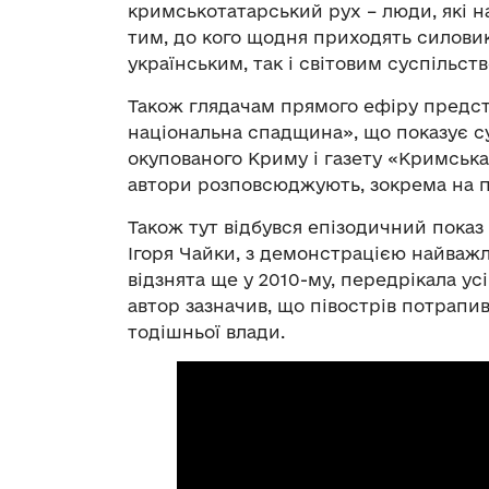
кримськотатарський рух – люди, які 
тим, до кого щодня приходять силови
українським, так і світовим суспільст
Також глядачам прямого ефіру предст
національна спадщина», що показує с
окупованого Криму і газету «Кримська
автори розповсюджують, зокрема на п
Також тут відбувся епізодичний пока
Ігоря Чайки, з демонстрацією найважл
відзнята ще у 2010-му, передрікала усі
автор зазначив, що півострів потрапи
тодішньої влади.