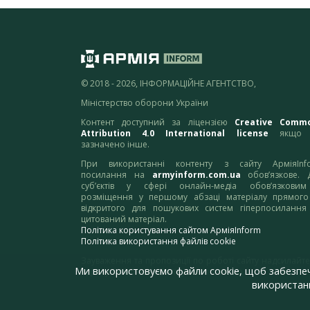
© 2018 - 2026, ІНФОРМАЦІЙНЕ АГЕНТСТВО,
Міністерство оборони України
Контент доступний за ліцензією
Creative Comm
Attribution 4.0 International license
якщо 
зазначено інше.
При використанні контенту з сайту АрміяInf
посилання на
armyinform.com.ua
обов’язкове. 
суб’єктів у сфері онлайн-медіа обов’язкови
розміщення у першому абзаці матеріалу прямого
відкритого для пошукових систем гіперпосилання
цитований матеріал.
Політика користування сайтом АрміяInform
Політика використання файлів cookie
Зауваження та пропозиції по роботі сайту надсилайте
Ми використовуємо файли cookie, щоб забезпе
адресу:
webmaster@armyinform.com.ua
використанн