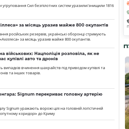
и угруповання Сил безпілотних систем уразили/знищили 1816
іллеса» за місяць уразив майже 800 окупантів
ння російських резервів, українські оборонці стримують
«Ахіллеса» за місяць уразив майже 800 окупантів.
П
а військових: Нацполіція розповіла, як не
ас купівлі авто та дронів
сть випадків вчинення шахрайств під приводом купівлі та
онів та інших товарів.
онгара: Signum перекриває головну артерію
лу Signum уражають ворожі цілі на головній логістичній
ухопутному коридорі» до Криму