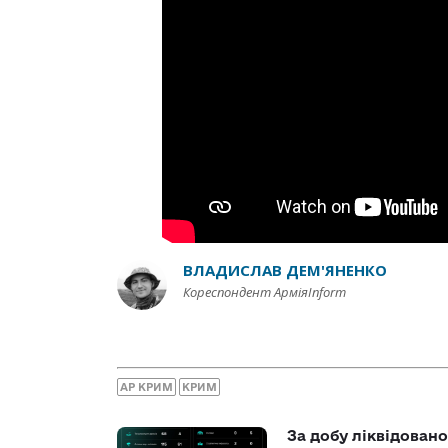
ВЛАДИСЛАВ ДЕМ'ЯНЕНКО
Кореспондент АрміяInform
АР КРИМ
КРИМ
За добу ліквідован