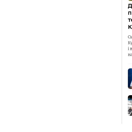
Д
п
т
К
С
К
і 
н