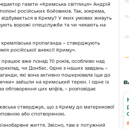
11
редактор газети «Кримська світлиця» Андрій
 полоні російських бойовиків. Так, зокрема,
11
 відбувається в Криму? У яких умовах живуть
вують ворожі спецслужби та чи чекають на
11
і кремлівська пропаганда – стверджують
омія російської анексії Криму».
 працює вже понад 70 років, особливо над
риклад, чи Донбас. Одне з наших завдань –
аганди, які вона активно поширювала іще до
В
вечки» зайшли на кримський терен. І одне із
раз обговорення цих міфів, – розповідає
рієвська стверджує, що з Криму до материкової
неповною або спотвореною.
різнобарвне життя. Звісно, там є потужний