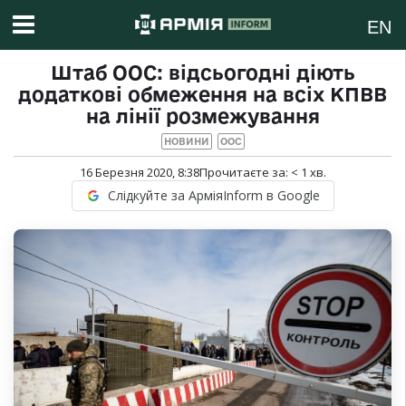
EN
Штаб ООС: відсьогодні діють
додаткові обмеження на всіх КПВВ
на лінії розмежування
НОВИНИ
ООС
16 Березня 2020, 8:38
Прочитаєте за:
< 1
хв.
Слідкуйте за АрміяInform в Google