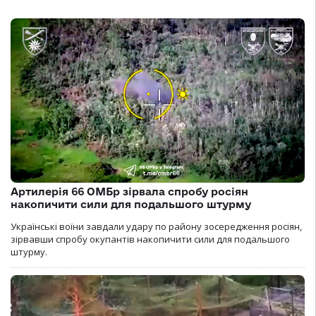
Артилерія 66 ОМБр зірвала спробу росіян
накопичити сили для подальшого штурму
Українські воїни завдали удару по району зосередження росіян,
зірвавши спробу окупантів накопичити сили для подальшого
штурму.