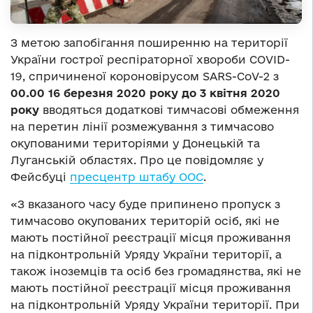
З метою запобігання поширенню на території
України гострої респіраторної хвороби COVID-
19, спричиненої короновірусом SARS-CoV-2 з
00.00 16 березня 2020 року до 3 квітня 2020
року
вводяться додаткові тимчасові обмеження
на перетин лінії розмежування з тимчасово
окупованими територіями у Донецькій та
Луганській областях. Про це повідомляє у
Фейсбуці
пресцентр штабу ООС
.
«З вказаного часу буде припинено пропуск з
тимчасово окупованих територій осіб, які не
мають постійної реєстрації місця проживання
на підконтрольній Уряду України території, а
також іноземців та осіб без громадянства, які не
мають постійної реєстрації місця проживання
на підконтрольній Уряду України території. При