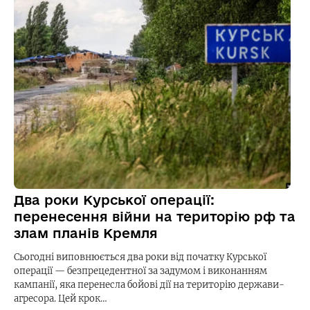
Два роки Курської операції:
перенесення війни на територію рф та
злам планів Кремля
Сьогодні виповнюється два роки від початку Курської
операції — безпрецедентної за задумом і виконанням
кампанії, яка перенесла бойові дії на територію держави-
агресора. Цей крок…