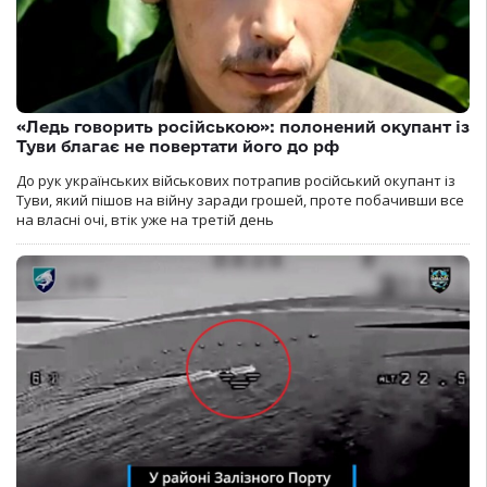
«Ледь говорить російською»: полонений окупант із
Туви благає не повертати його до рф
До рук українських військових потрапив російський окупант із
Туви, який пішов на війну заради грошей, проте побачивши все
на власні очі, втік уже на третій день