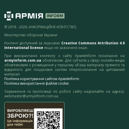
© 2018 - 2026, ІНФОРМАЦІЙНЕ АГЕНТСТВО,
Міністерство оборони України
Контент доступний за ліцензією
Creative Commons Attribution 4.0
International license
якщо не зазначено інше.
При використанні контенту з сайту АрміяInform посилання на
armyinform.com.ua
обов’язкове. Для суб’єктів у сфері онлайн-медіа
обов’язковим є розміщення у першому абзаці матеріалу прямого та
відкритого для пошукових систем гіперпосилання на цитований
матеріал.
Політика користування сайтом АрміяInform
Політика використання файлів cookie
Зауваження та пропозиції по роботі сайту надсилайте на адресу:
webmaster@armyinform.com.ua