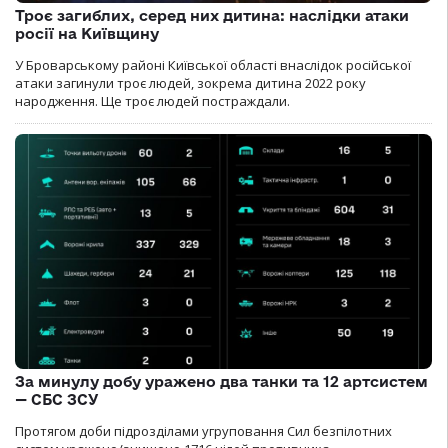
Троє загиблих, серед них дитина: наслідки атаки
росії на Київщину
У Броварському районі Київської області внаслідок російської
атаки загинули троє людей, зокрема дитина 2022 року
народження. Ще троє людей постраждали.
За минулу добу уражено два танки та 12 артсистем
— СБС ЗСУ
Протягом доби підрозділами угруповання Сил безпілотних