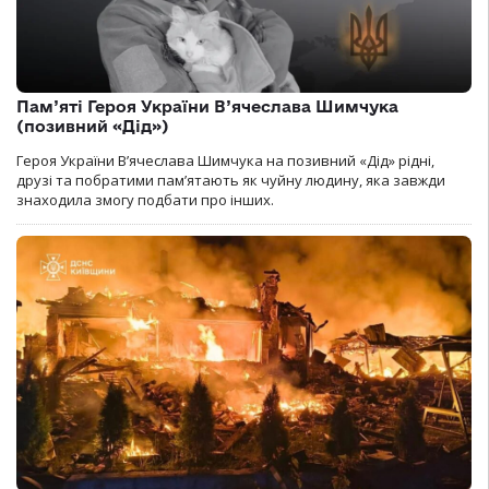
Пам’яті Героя України В’ячеслава Шимчука
(позивний «Дід»)
Героя України В’ячеслава Шимчука на позивний «Дід» рідні,
друзі та побратими пам’ятають як чуйну людину, яка завжди
знаходила змогу подбати про інших.