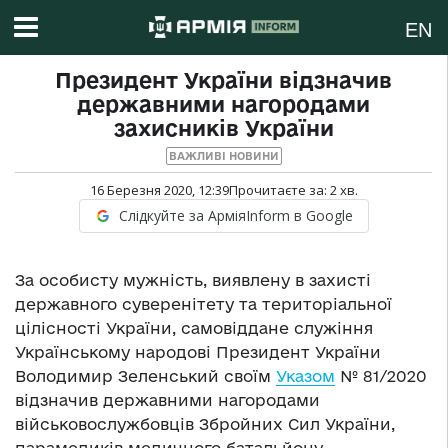
EN
Президент України відзначив
державними нагородами
захисників України
ВАЖЛИВІ НОВИНИ
16 Березня 2020, 12:39
Прочитаєте за:
2
хв.
Слідкуйте за АрміяInform в Google
За особисту мужність, виявлену в захисті
державного суверенітету та територіальної
цілісності України, самовіддане служіння
Українському народові Президент України
Володимир Зеленський своїм
Указом
№ 81/2020
відзначив державними нагородами
військовослужбовців Збройних Сил України,