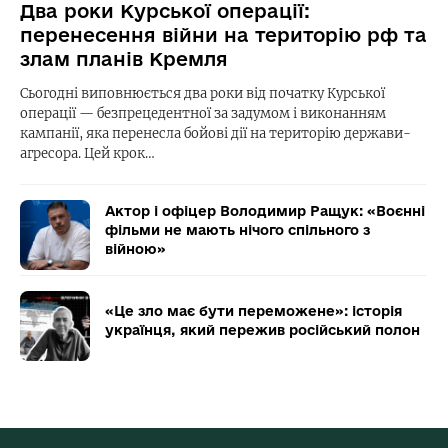
Два роки Курської операції:
перенесення війни на територію рф та
злам планів Кремля
Сьогодні виповнюється два роки від початку Курської
операції — безпрецедентної за задумом і виконанням
кампанії, яка перенесла бойові дії на територію держави-
агресора. Цей крок…
Актор і офіцер Володимир Ращук: «Воєнні
фільми не мають нічого спільного з
війною»
«Це зло має бути переможене»: історія
українця, який пережив російський полон