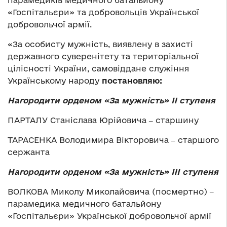
парамедиків медичного батальйону
«Госпітальєри» та добровольців Української
добровольчої армії.
«За особисту мужність, виявлену в захисті
державного суверенітету та територіальної
цілісності України, самовіддане служіння
Українському народу
постановляю
:
Нагородити орденом «За мужність» II ступеня
ПАРТАЛУ Станіслава Юрійовича ‒ старшину
ТАРАСЕНКА Володимира Вікторовича ‒ старшого
сержанта
Нагородити орденом «За мужність» III ступеня
ВОЛКОВА Миколу Миколайовича (посмертно) ‒
парамедика медичного батальйону
«Госпітальєри» Української добровольчої армії