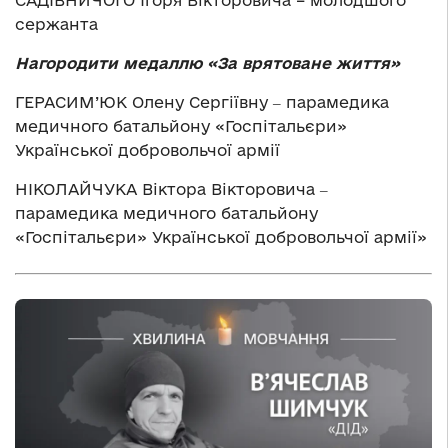
САДІВНИЧОГО Ігоря Вікторовича – молодшого
сержанта
Нагородити медаллю «За врятоване життя»
ГЕРАСИМ’ЮК Олену Сергіївну ‒ парамедика
медичного батальйону «Госпітальєри»
Української добровольчої армії
НІКОЛАЙЧУКА Віктора Вікторовича ‒
парамедика медичного батальйону
«Госпітальєри» Української добровольчої армії»