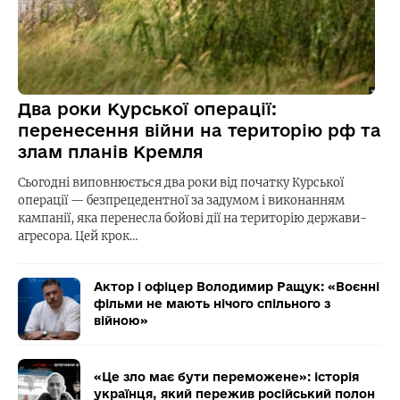
Два роки Курської операції:
перенесення війни на територію рф та
злам планів Кремля
Сьогодні виповнюється два роки від початку Курської
операції — безпрецедентної за задумом і виконанням
кампанії, яка перенесла бойові дії на територію держави-
агресора. Цей крок…
Актор і офіцер Володимир Ращук: «Воєнні
фільми не мають нічого спільного з
війною»
«Це зло має бути переможене»: історія
українця, який пережив російський полон