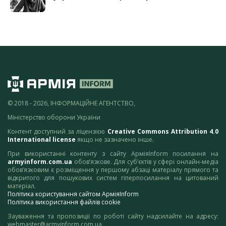
© 2018 - 2026, ІНФОРМАЦІЙНЕ АГЕНТСТВО,
Міністерство оборони України
Контент доступний за ліцензією
Creative Commons Attribution 4.0
International license
якщо не зазначено інше.
При використанні контенту з сайту АрміяInform посилання на
armyinform.com.ua
обов’язкове. Для суб’єктів у сфері онлайн-медіа
обов’язковим є розміщення у першому абзаці матеріалу прямого та
відкритого для пошукових систем гіперпосилання на цитований
матеріал.
Політика користування сайтом АрміяInform
Політика використання файлів cookie
Зауваження та пропозиції по роботі сайту надсилайте на адресу:
webmaster@armyinform.com.ua