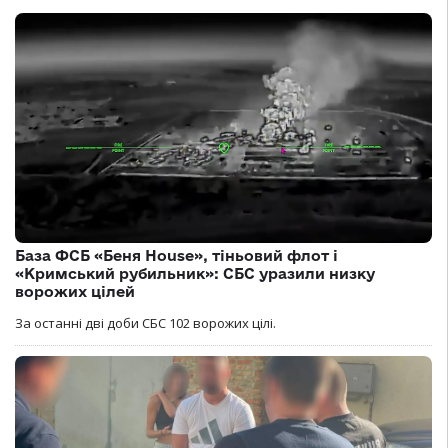
База ФСБ «Беня House», тіньовий флот і
«Кримський рубильник»: СБС уразили низку
ворожих цілей
За останні дві доби СБС 102 ворожих цілі.