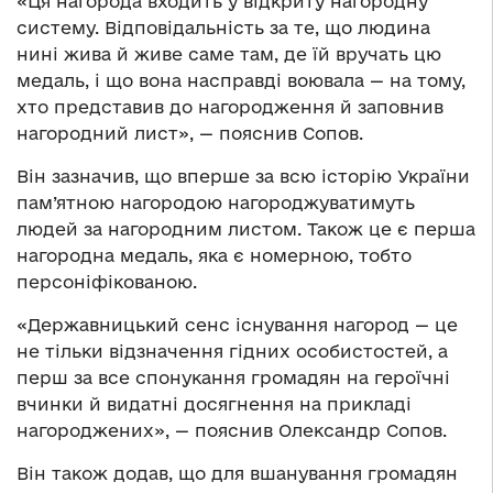
«Ця нагорода входить у відкриту нагородну
систему. Відповідальність за те, що людина
нині жива й живе саме там, де їй вручать цю
медаль, і що вона насправді воювала — на тому,
хто представив до нагородження й заповнив
нагородний лист», — пояснив Сопов.
Він зазначив, що вперше за всю історію України
пам’ятною нагородою нагороджуватимуть
людей за нагородним листом. Також це є перша
нагородна медаль, яка є номерною, тобто
персоніфікованою.
«Державницький сенс існування нагород — це
не тільки відзначення гідних особистостей, а
перш за все спонукання громадян на героїчні
вчинки й видатні досягнення на прикладі
нагороджених», — пояснив Олександр Сопов.
Він також додав, що для вшанування громадян