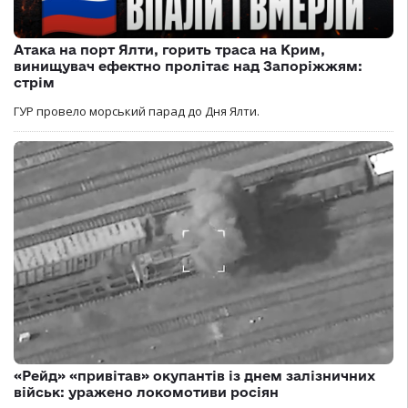
Атака на порт Ялти, горить траса на Крим,
винищувач ефектно пролітає над Запоріжжям:
стрім
ГУР провело морський парад до Дня Ялти.
«Рейд» «привітав» окупантів із днем залізничних
військ: уражено локомотиви росіян