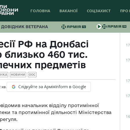
ГОЛОВНА
ВАКАНСІЇ
СОЦЗАХИСТ
ПРО 
ДОВІДНИК ВЕТЕРАНА
есії РФ на Донбасі
17
близько 460 тис.
17
печних предметів
ФІКА
НОВИНИ
ООС
17
Слідкуйте за АрміяInform в Google
2
хв.
17
відомив начальник відділу протимінної
пеки та протимінної діяльності Міністерства
16
регуля.