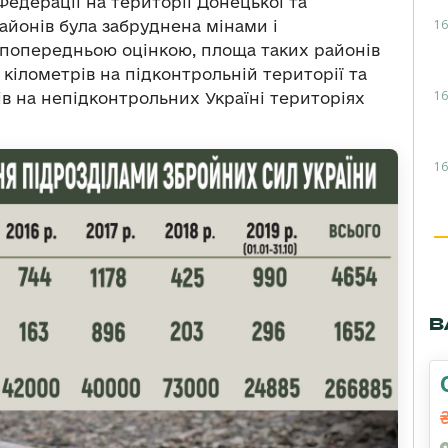
 Федерації на території Донецької та
16
айонів була забруднена мінами і
попередньою оцінкою, площа таких районів
 кілометрів на підконтрольній території та
16
ів на непідконтрольних Україні територіях
16
В