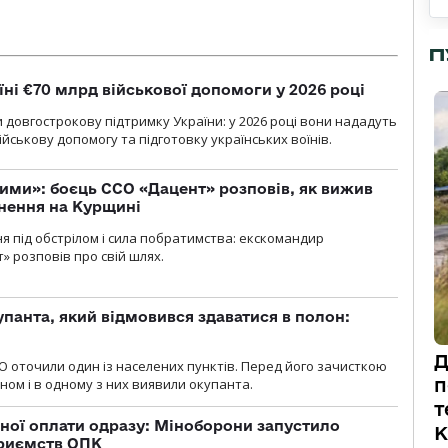
П
їні €70 млрд військової допомоги у 2026 році
 довгострокову підтримку України: у 2026 році вони нададуть
ійськову допомогу та підготовку українських воїнів.
ми»: боєць ССО «Дацент» розповів, як вижив
нення на Курщині
ня під обстрілом і сила побратимства: екскомандир
» розповів про свій шлях.
упанта, який відмовився здаватися в полон:
Д
О оточили один із населених пунктів. Перед його зачисткою
п
ном і в одному з них виявили окупанта.
т
ної оплати одразу: Міноборони запустило
К
приємств ОПК