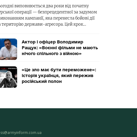
ьогодні виповнюється два роки від початку
урської операції — безпрецедентної за задумом
виконанням кампанії, яка перенесла бойові дії
а територію держави-агресора. Цей крок…
Актор і офіцер Володимир
Ращук: «Воєнні фільми не мають
нічого спільного з війною»
«Це зло має бути переможене»:
історія українця, який пережив
російський полон
ess@armyinform.com.ua