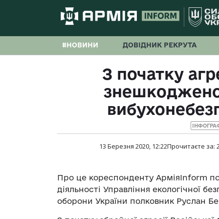
#НОВИНИ
ДОВІДНИК РЕКРУТА
З початку агр
знешкоджено 
вибухонебез
ІНФОГРА
13 Березня 2020, 12:22
Прочитаєте за:
Про це кореспонденту АрміяInform по
діяльності Управління екологічної без
оборони України полковник Руслан Бе