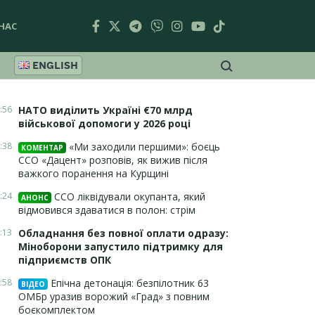
НАС
ENGLISH
:56
НАТО виділить Україні €70 млрд
військової допомоги у 2026 році
:38
«Ми заходили першими»: боєць
КОМЕНТАР
ССО «Дацент» розповів, як вижив після
важкого поранення на Курщині
:24
ССО ліквідували окупанта, який
АНОНС
відмовився здаватися в полон: стрім
:13
Обладнання без повної оплати одразу:
Міноборони запустило підтримку для
підприємств ОПК
:58
Епічна детонація: безпілотник 63
ВІДЕО
ОМБр уразив ворожий «Град» з повним
боєкомплектом