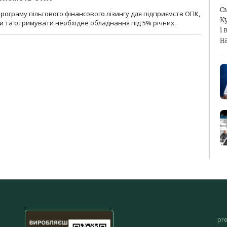
С
ограму пільгового фінансового лізингу для підприємств ОПК,
К
 та отримувати необхідне обладнання під 5% річних.
і 
н
pr