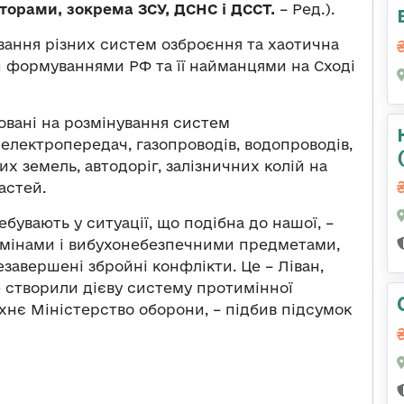
торами, зокрема ЗСУ, ДСНС і ДССТ.
– Ред.).
вання різних систем озброєння та хаотична
 формуваннями РФ та її найманцями на Сході
овані на розмінування систем
електропередач, газопроводів, водопроводів,
х земель, автодоріг, залізничних колій на
астей.
ебувають у ситуації, що подібна до нашої, –
 мінами і вибухонебезпечними предметами,
незавершені збройні конфлікти. Це – Ліван,
же створили дієву систему протимінної
 їхнє Міністерство оборони, – підбив підсумок