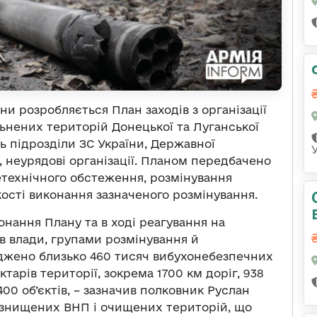
ни розробляється План заходів з організації
льнених територій Донецької та Луганської
ь підрозділи ЗС України, Державної
 неурядові організації. Планом передбачено
нетехнічного обстеження, розмінування
кості виконання зазначеного розмінування.
онання Плану та в ході реагування на
в влади, групами розмінування й
джено близько 460 тисяч вибухонебезпечних
тарів території, зокрема 1700 км доріг, 938
400 об’єктів, – зазначив полковник Руслан
ь знищених ВНП і очищених територій, що