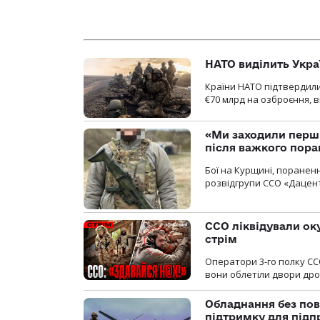
НАТО виділить Укра
Країни НАТО підтвердили
€70 млрд на озброєння, в
«Ми заходили перши
після важкого пора
Бої на Курщині, поранен
розвідгрупи ССО «Дацент
ССО ліквідували ок
стрім
Оператори 3-го полку СС
вони облетіли двори дро
Обладнання без пов
підтримку для під