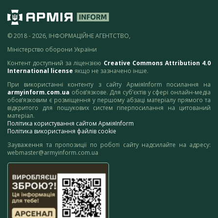
© 2018 - 2026, ІНФОРМАЦІЙНЕ АГЕНТСТВО,
Міністерство оборони України
Контент доступний за ліцензією
Creative Commons Attribution 4.0
International license
якщо не зазначено інше.
При використанні контенту з сайту АрміяInform посилання на
armyinform.com.ua
обов’язкове. Для суб’єктів у сфері онлайн-медіа
обов’язковим є розміщення у першому абзаці матеріалу прямого та
відкритого для пошукових систем гіперпосилання на цитований
матеріал.
Політика користування сайтом АрміяInform
Політика використання файлів cookie
Зауваження та пропозиції по роботі сайту надсилайте на адресу:
webmaster@armyinform.com.ua