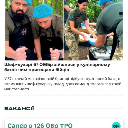
Шеф-кухарі 67 ОМБр зійшлися у кулінарному
батлі: чим пригощали бійців
У 67 окремій механізованій бригаді відбувся кулінарний батл, в
якому шість шеф-кухарів у складі двох команд змагалися у своїй
майстерності.
ВАКАНСІЇ
Сапер в 126 ОБр ТРО