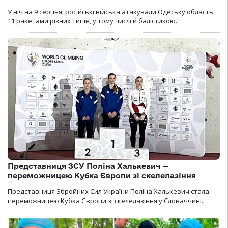
У ніч на 9 серпня, російські війська атакували Одеську область
11 ракетами різних типів, у тому числі й балістикою.
Представниця ЗСУ Поліна Халькевич —
переможницею Кубка Європи зі скелелазіння
Представниця Збройних Сил України Поліна Халькевич стала
переможницею Кубка Європи зі скелелазіння у Словаччині.