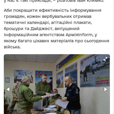
у нас є такі приклади, − розповів Іван Климко.
Аби покращити ефективність інформування
громадян, кожен вербувальник отримав
тематичні календарі, агітаційні плакати,
брошури та Дайджест, випущений
Інформаційним агентством АрміяInform, у
якому багато цікавих матеріалів про сьогодення
війська.