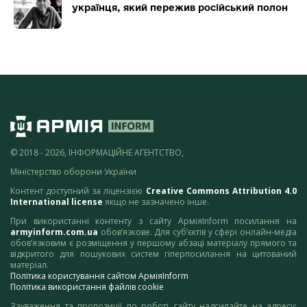
українця, який пережив російський полон
© 2018 - 2026, ІНФОРМАЦІЙНЕ АГЕНТСТВО,
Міністерство оборони України
Контент доступний за ліцензією
Creative Commons Attribution 4.0
International license
якщо не зазначено інше.
При використанні контенту з сайту АрміяInform посилання на
armyinform.com.ua
обов’язкове. Для суб’єктів у сфері онлайн-медіа
обов’язковим є розміщення у першому абзаці матеріалу прямого та
відкритого для пошукових систем гіперпосилання на цитований
матеріал.
Політика користування сайтом АрміяInform
Політика використання файлів cookie
Зауваження та пропозиції по роботі сайту надсилайте на адресу: