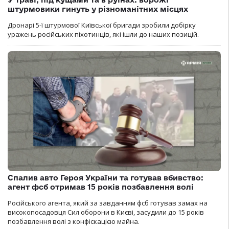
штурмовики гинуть у різноманітних місцях
Дронарі 5-ї штурмової Київської бригади зробили добірку
уражень російських піхотинців, які ішли до наших позицій.
Спалив авто Героя України та готував вбивство:
агент фсб отримав 15 років позбавлення волі
Російського агента, який за завданням фсб готував замах на
високопосадовця Сил оборони в Києві, засудили до 15 років
позбавлення волі з конфіскацією майна.