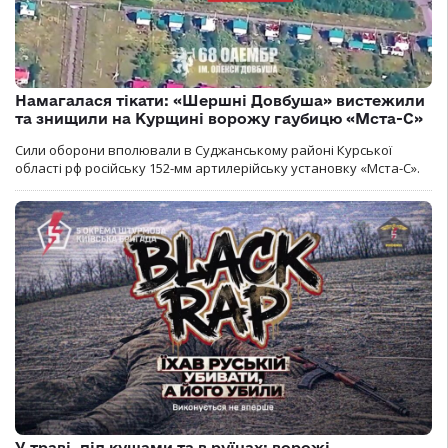
Намагалася тікати: «Шершні Довбуша» вистежили
та знищили на Курщині ворожу гаубицю «Мста-С»
Сили оборони вполювали в Суджанському районі Курської
області рф російську 152-мм артилерійську установку «Мста-С».
У траві, під кущами та в руїнах: ворожі