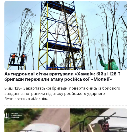
Антидронові сітки врятували «Хамві»: бійці 128-ї
бригади пережили атаку російської «Молнії»
Бійці 128-ї Закарпатської бригади, повертаючись із бойового
завдання, потрапили під атаку російського ударного
безпілотника «Молнія».