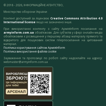
© 2018 - 2026, ІНФОРМАЦІЙНЕ АГЕНТСТВО,
Міністерство оборони України
Контент доступний за ліцензією
Creative Commons Attribution 4.0
International license
якщо не зазначено інше.
При використанні контенту з сайту АрміяInform посилання на
armyinform.com.ua
обов’язкове. Для суб’єктів у сфері онлайн-медіа
обов’язковим є розміщення у першому абзаці матеріалу прямого та
відкритого для пошукових систем гіперпосилання на цитований
матеріал.
Політика користування сайтом АрміяInform
Політика використання файлів cookie
Зауваження та пропозиції по роботі сайту надсилайте на адресу:
webmaster@armyinform.com.ua