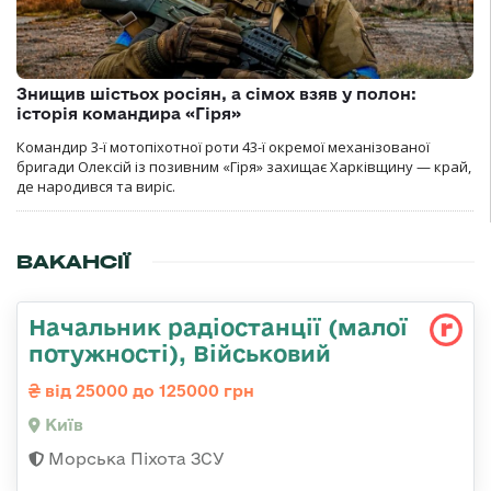
Знищив шістьох росіян, а сімох взяв у полон:
історія командира «Гіря»
Командир 3-ї мотопіхотної роти 43-ї окремої механізованої
бригади Олексій із позивним «Гіря» захищає Харківщину — край,
де народився та виріс.
ВАКАНСІЇ
Начальник радіостанції (малої
потужності), Військовий
від 25000 до 125000 грн
Київ
Морська Піхота ЗСУ