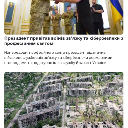
Президент привітав воїнів зв’язку та кібербезпеки з
професійним святом
Напередодні професійного свята президент відзначив
військовослужбовців зв’язку та кібербезпеки державними
нагородами та подякував їм за службу й захист України.