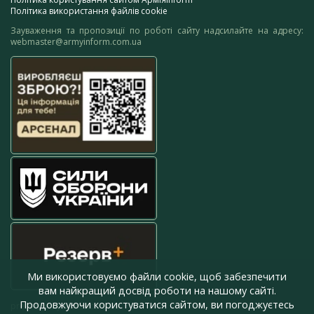
Політика використання файлів cookie
Зауваження та пропозиції по роботі сайту надсилайте на адресу:
webmaster@armyinform.com.ua
Ми використовуємо файли cookie, щоб забезпечити
вам найкращий досвід роботи на нашому сайті.
Продовжуючи користуватися сайтом, ви погоджуєтесь
press@armyinform.com.ua