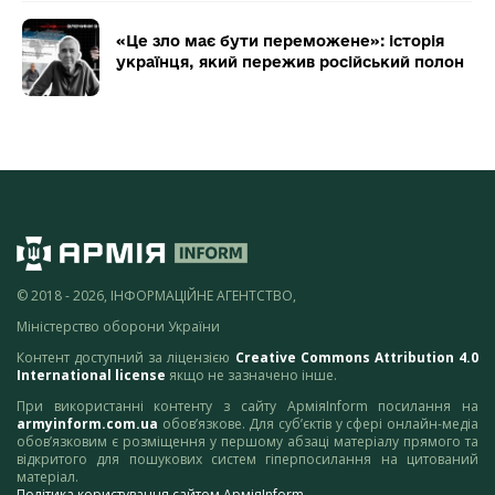
«Це зло має бути переможене»: історія
українця, який пережив російський полон
© 2018 - 2026, ІНФОРМАЦІЙНЕ АГЕНТСТВО,
Міністерство оборони України
Контент доступний за ліцензією
Creative Commons Attribution 4.0
International license
якщо не зазначено інше.
При використанні контенту з сайту АрміяInform посилання на
armyinform.com.ua
обов’язкове. Для суб’єктів у сфері онлайн-медіа
обов’язковим є розміщення у першому абзаці матеріалу прямого та
відкритого для пошукових систем гіперпосилання на цитований
матеріал.
Політика користування сайтом АрміяInform