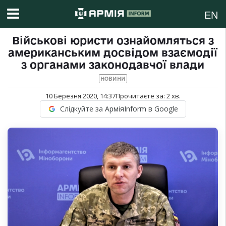
EN
Військові юристи ознайомляться з
американським досвідом взаємодії
з органами законодавчої влади
НОВИНИ
10 Березня 2020, 14:37
Прочитаєте за:
2
хв.
Слідкуйте за АрміяInform в Google