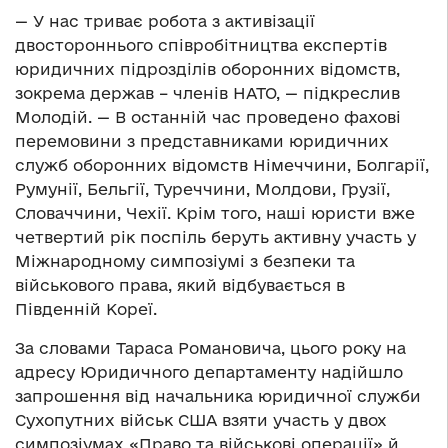
— У нас триває робота з активізації
двостороннього співробітництва експертів
юридичних підрозділів оборонних відомств,
зокрема держав – членів НАТО, — підкреслив
Молодій. — В останній час проведено фахові
перемовини з представниками юридичних
служб оборонних відомств Німеччини, Болгарії,
Румунії, Бельгії, Туреччини, Молдови, Грузії,
Словаччини, Чехії. Крім того, наші юристи вже
четвертий рік поспіль беруть активну участь у
Міжнародному симпозіумі з безпеки та
військового права, який відбувається в
Південній Кореї.
За словами Тараса Романовича, цього року на
адресу Юридичного департаменту надійшло
запрошення від начальника юридичної служби
Сухопутних військ США взяти участь у двох
симпозіумах «Право та військові операції» й