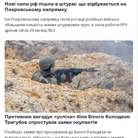
Нові сили рф пішли в штурм: що відбувається на
Покровському напрямку
На Покровському напрямку після ротації російські війська
збільшили кількість малих штурмових груп, а зона роботи FPV-
дронів сягає 20 км від ЛБЗ.
Противник вигадує «успіхи» біля Білого Колодязя:
Трегубов спростував заяви окупантів
Російські заяви про просування до Білого Колодязя не
відповідають дійсності— на Вовчанському напрямку окремі