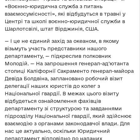
«Воєнно-юридична служба з питань
взаємосумісності», які відбудуться в травні у
Центрі та школі воєнно-юридичної служби в
Шарлотсвілі, штат Вірджинія, США.
— І це не єдиний захід за океаном, в якому
візьмуть участь представники нашого
департаменту, — підкреслив полковник
Молодій. — На запрошення генерал-ад’ютанта
столиці Каліфорнії Сакраменто генерал-майора
Девіда Болдвіна, заплановано робочий візит
делегації наших юристів до колег з
Національної гвардії. В межах цього візиту
відбудеться ознайомлення фахівців
департаменту зі структурою та завданнями
підрозділу Національної гвардії, який здійснює
взаємодію з органами законодавчої влади. Для
нас це актуально, оскільки Юридичний
департамент відповідно до наданих