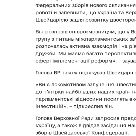
Федеральних зборів нового скликання.
роботі й запевнити, що Україна та Вер
Швейцарією задля розвитку двосторонн
Він розповів співрозмовницям, що у 
групу з питань міжпарламентських зв’
розпочалась активна взаємодія і на рі
дружби. Ми маємо багато перспективн
сфері імплементації реформ», – заув
Голова ВР також подякував Швейцарії
«Ви є локомотивом залучення інвестиц
до п’ятірки найбільших наших країн-ін
парламентські відносини посилять екон
інвестицій», – підкреслив він.
Голова Верховної Ради запросив пред
Україну, а також відвідав засідання 
зборів Швейцарської Конфедерації.