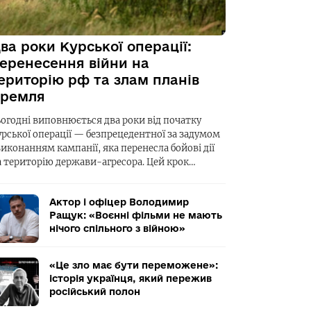
ва роки Курської операції:
еренесення війни на
ериторію рф та злам планів
ремля
ьогодні виповнюється два роки від початку
урської операції — безпрецедентної за задумом
виконанням кампанії, яка перенесла бойові дії
а територію держави-агресора. Цей крок…
Актор і офіцер Володимир
Ращук: «Воєнні фільми не мають
нічого спільного з війною»
«Це зло має бути переможене»:
історія українця, який пережив
російський полон