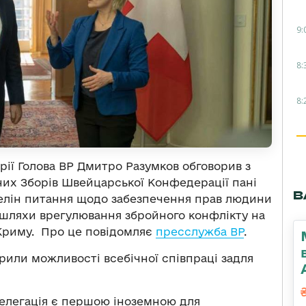
9:
8:
8:
рії Голова ВР Дмитро Разумков обговорив з
их Зборів Швейцарської Конфедерації пані
В
 Келін питання щодо забезпечення прав людини
 шляхи врегулювання збройного конфлікту на
 Криму. Про це повідомляє
пресслужба ВР
.
орили можливості всебічної співпраці задля
елегація є першою іноземною для