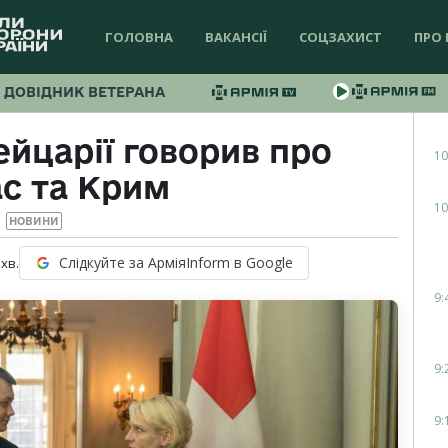
ГОЛОВНА
ВАКАНСІЇ
СОЦЗАХИСТ
ПРО 
ДОВІДНИК ВЕТЕРАНА
йцарії говорив про
10
с та Крим
10
НОВИНИ
Слідкуйте за АрміяInform в Google
хв.
9:
9:
9: