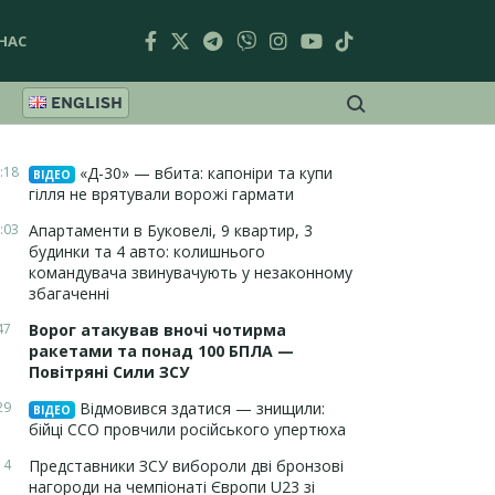
НАС
ENGLISH
:18
«Д-30» — вбита: капоніри та купи
ВІДЕО
гілля не врятували ворожі гармати
:03
Апартаменти в Буковелі, 9 квартир, 3
будинки та 4 авто: колишнього
командувача звинувачують у незаконному
збагаченні
47
Ворог атакував вночі чотирма
ракетами та понад 100 БПЛА —
Повітряні Сили ЗСУ
29
Відмовився здатися — знищили:
ВІДЕО
бійці ССО провчили російського упертюха
14
Представники ЗСУ вибороли дві бронзові
нагороди на чемпіонаті Європи U23 зі