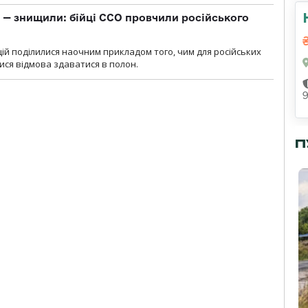
 — знищили: бійці ССО провчили російського
ій поділилися наочним прикладом того, чим для російських
ися відмова здаватися в полон.
П