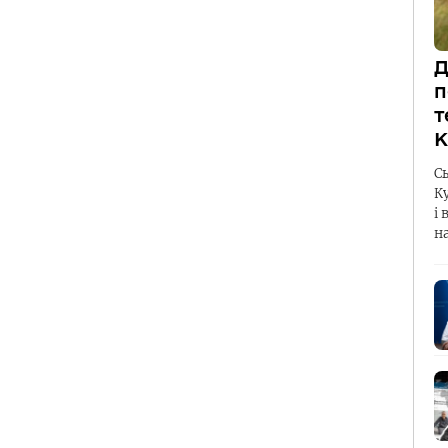
Д
п
т
К
С
К
і 
н