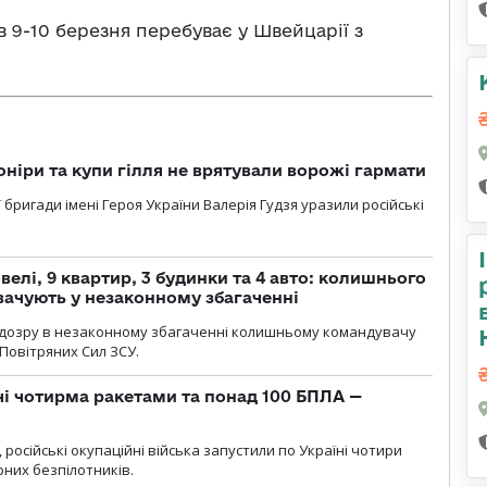
 9-10 березня перебуває у Швейцарії з
оніри та купи гілля не врятували ворожі гармати
ї бригади імені Героя України Валерія Гудзя уразили російські
елі, 9 квартир, 3 будинки та 4 авто: колишнього
ачують у незаконному збагаченні
ідозру в незаконному збагаченні колишньому командувачу
Повітряних Сил ЗСУ.
чі чотирма ракетами та понад 100 БПЛА —
, російські окупаційні війська запустили по Україні чотири
рних безпілотників.