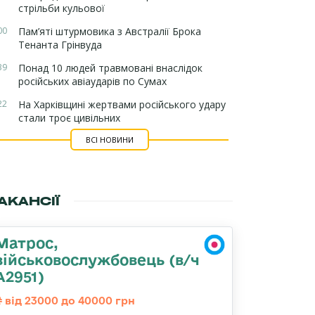
стрільби кульової
00
Пам’яті штурмовика з Австралії Брока
Тенанта Грінвуда
39
Понад 10 людей травмовані внаслідок
російських авіаударів по Сумах
22
На Харківщині жертвами російського удару
стали троє цивільних
ВСІ НОВИНИ
АКАНСІЇ
Матрос,
військовослужбовець (в/ч
А2951)
від 23000 до 40000 грн