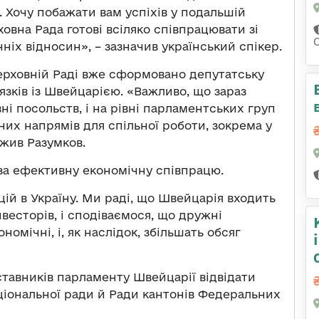
 Хочу побажати вам успіхів у подальшій
ховна Рада готові всіляко співпрацювати зі
іх відносин», – зазначив український спікер.
Верховній Раді вже сформовано депутатську
язків із Швейцарією. «Важливо, що зараз
вні посольств, і на рівні парламентських груп
их напрямів для спільної роботи, зокрема у
ажив Разумков.
 за ефективну економічну співпрацю.
ій в Україну. Ми раді, що Швейцарія входить
весторів, і сподіваємося, що дружні
омічні, і, як наслідок, збільшать обсяг
ставників парламенту Швейцарії відвідати
Національної ради й Ради кантонів Федеральних