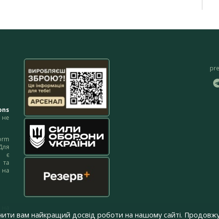
pr
ons
не
orm
Для
м є
 та
 на
 на
чити вам найкращий досвід роботи на нашому сайті. Продовжу