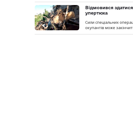
Відмовився здатися
упертюха
Сили спеціальних операц
окупантів може закінчит