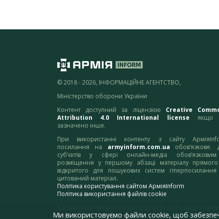
© 2018 - 2026, ІНФОРМАЦІЙНЕ АГЕНТСТВО,
Міністерство оборони України
Контент доступний за ліцензією
Creative Comm
Attribution 4.0 International license
якщо 
зазначено інше.
При використанні контенту з сайту АрміяInf
посилання на
armyinform.com.ua
обов’язкове. 
суб’єктів у сфері онлайн-медіа обов’язкови
розміщення у першому абзаці матеріалу прямого
відкритого для пошукових систем гіперпосилання
цитований матеріал.
Політика користування сайтом АрміяInform
Політика використання файлів cookie
Зауваження та пропозиції по роботі сайту надсилайте
Ми використовуємо файли cookie, щоб забезпе
адресу:
webmaster@armyinform.com.ua