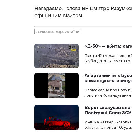
Нагадаємо, Голова ВР Дмитро Разумков
офіційним візитом.
ВЕРХОВНА РАДА УКРАЇНИ
«Д-30» — вбита: кап
Пілоти 42-ї механізовано
гаубиці Д-30 та «Мста-Б».
Апартаменти в Буков
командувача звинув
Повідомлено про нову п
логістики Командування 
Ворог атакував вно
Повітряні Сили ЗСУ
У ніч на четвер, 6 серпня
ракети та понад 100 уда