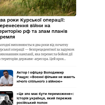
ва роки Курської операції:
еренесення війни на
ериторію рф та злам планів
ремля
ьогодні виповнюється два роки від початку
урської операції — безпрецедентної за задумом
виконанням кампанії, яка перенесла бойові дії
а територію держави-агресора. Цей крок…
Актор і офіцер Володимир
Ращук: «Воєнні фільми не мають
нічого спільного з війною»
«Це зло має бути переможене»:
історія українця, який пережив
російський полон