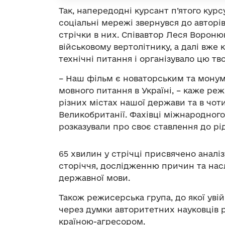
Так, напередодні курсант п’ятого кур
соціальні мережі звернувся до автор
стрічки в них. Співавтор Леся Вороню
військовому вертолітнику, а далі вже
технічні питання і організувало цю тво
– Наш фільм є новаторським та мону
мовного питання в Україні, – каже ре
різних містах нашої держави та в чотир
Великобританії. Фахівці міжнародног
розказували про своє ставлення до рі
65 хвилин у стрічці присвячено аналізу
сторіччя, дослідженню причин та нас
державної мови.
Також режисерська група, до якої уві
через думки авторитетних науковців р
країною-агресором.