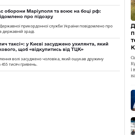
ас оборони Маріуполя та воює на боці рф:
ідомлено про підозру
Д
Державної прикордонної служби України повідомлено про
а державній зраді.
п
т
лич таксі»: у Києві засуджено ухилянта, який
К
кового, щоб «відкупитись від ТЦК»
С
авлення волі засуджено чоловіка, який ошукав дружину
К
 455 тисяч гривень.
і 
н