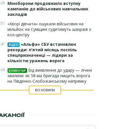
:09
Міноборони продовжило вступну
кампанію до військових навчальних
закладів
:57
«Хворі дівчата» ошукали військових на
мільйон: на Сумщині судитимуть шахраїв з
кол-центру
:41
«Альфа» СБУ встановлює
ВІДЕО
рекорди: п’ятий місяць поспіль
спецпризначенці — лідери за
кількістю уражень ворога
:28
Від виявлення до удару — лічені
КОМЕНТАР
хвилини: як 58-ма бригада нищить ворога
на Південно-Слобожанському напрямку
ВСІ НОВИНИ
АКАНСІЇ