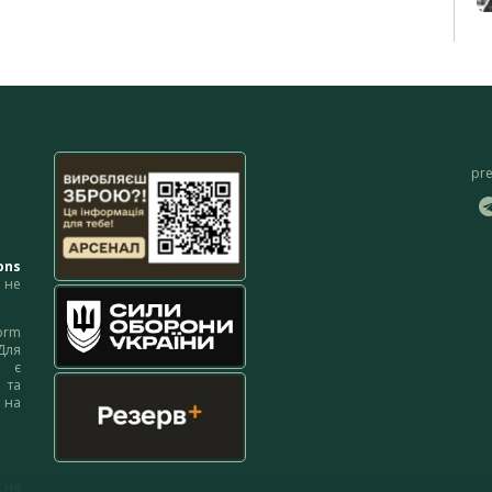
pr
ons
не
orm
Для
м є
 та
 на
 на