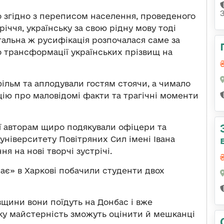
що згідно з переписом населення, проведеного
річчя, українську за свою рідну мову тоді
отальна ж русифікація розпочалася саме за
до трансформації українських прізвищ на
ільм та аплодували гостям стоячи, а чимало
цію про маловідомі факти та трагічні моменти
її авторам щиро подякували офіцери та
університету Повітряних Сил імені Івана
я на нові творчі зустрічі.
має» в Харкові побачили студенти двох
вщини вони поїдуть на Донбас і вже
у майстерність зможуть оцінити й мешканці