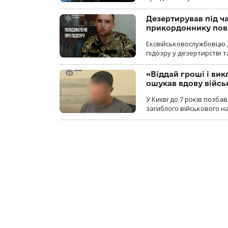
Дезертирував під ч
прикордоннику пов
Ексвійськовослужбовцю 
підозру у дезертирстві т
«Віддай гроші і вик
ошукав вдову війсь
У Києві до 7 років позб
загиблого військового на