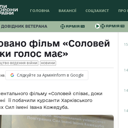
ГОЛОВНА
ВАКАНСІЇ
СОЦЗАХИСТ
ПРО 
ДОВІДНИК ВЕТЕРАНА
товано фільм «Соловей
15
оки голос має»
ЕЦТВО ВЕДЕННЯ ВІЙНИ
НОВИНИ
14
Слідкуйте за АрміяInform в Google
хв.
14
ментального фільму «Соловей співає, доки
ні її побачили курсанти Харківського
х Сил імені Івана Кожедуба.
14