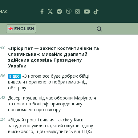
НАС
ENGLISH
:00
«Пріорітет — захист Костянтинівки та
Слов’янська»: Михайло Драпатий
здійснив доповідь Президенту
України
:56
«З ногою все буде добре»: бійці
ВІДЕО
вивезли пораненого побратима з-під
обстрілу
:42
Дезертирував під час оборони Маріуполя
та воює на боці рф: прикордоннику
повідомлено про підозру
:24
«Віддай гроші і виклич таксі»: у Києві
засуджено ухилянта, який ошукав вдову
військового, щоб «відкупитись від ТЦК»