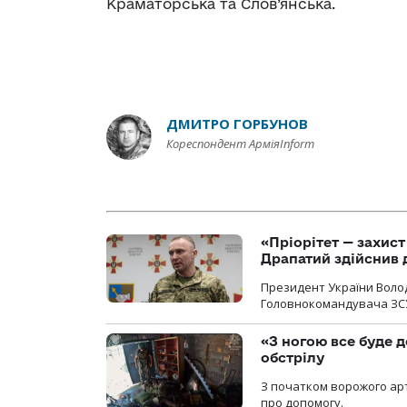
Краматорська та Слов’янська.
ДМИТРО ГОРБУНОВ
Кореспондент АрміяInform
«Пріорітет — захис
Драпатий здійснив 
Президент України Воло
Головнокомандувача ЗС
«З ногою все буде д
обстрілу
З початком ворожого арт
про допомогу.