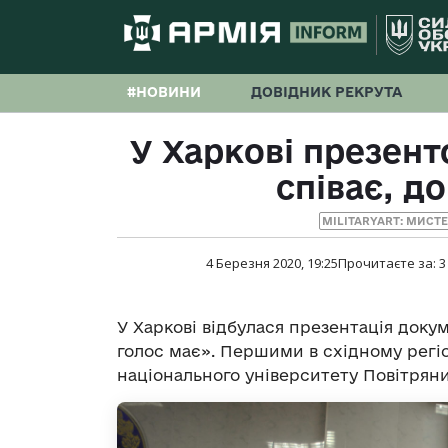
#НОВИНИ
ДОВІДНИК РЕКРУТА
У Харкові презен
співає, д
MILITARYART: МИСТ
4 Березня 2020, 19:25
Прочитаєте за:
3
У Харкові відбулася презентація доку
голос має». Першими в східному регіо
національного університету Повітряни