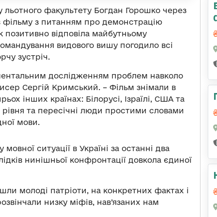
су льотного факультету Богдан Горошко через
ів фільму з питанням про демонстрацію
к позитивно відповіла майбутньому
 командування видового вишу погодило всі
рчу зустріч.
ментальним дослідженням проблем навколо
жисер Сергій Кримський. – Фільм знімали в
ьох інших країнах: Білорусі, Ізраїлі, США та
о рівня та пересічні люди простими словами
дної мови.
 мовної ситуації в Україні за останні два
лідків нинішньої конфронтації довкола єдиної
йшли молоді патріоти, на конкретних фактах і
озвінчали низку міфів, нав’язаних нам