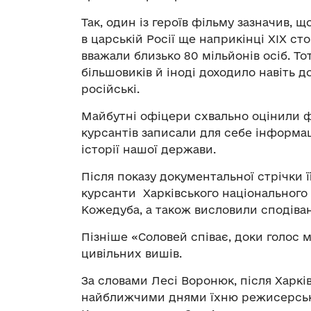
Так, один із героїв фільму зазначив, 
в царській Росії ще наприкінці ХІХ сто
вважали близько 80 мільйонів осіб. Т
більшовиків й іноді доходило навіть 
російські.
Майбутні офіцери схвально оцінили ф
курсантів записали для себе інформа
історії нашої держави.
Після показу документальної стрічки 
курсанти Харківського національного 
Кожедуба, а також висловили сподіванн
Пізніше «Соловей співає, доки голос 
цивільних вишів.
За словами Лесі Воронюк, після Харкі
найближчими днями їхню режисерськ