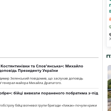
П
т Костянтинівки та Слов’янська»: Михайло
доповідь Президенту України
димир Зеленський повідомив, що заслухав доповідь
У генерал-майора Михайла Драпатого.
обре»: бійці вивезли пораненого побратима з-під
обстрілу бійці вогневої групи бригади «Хижак» почули крики