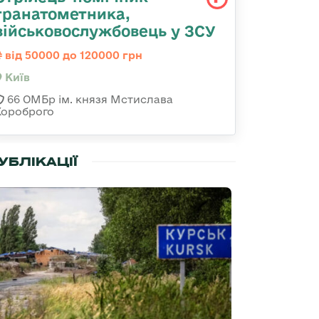
гранатометника,
військовослужбовець у ЗСУ
від 50000 до 120000 грн
Київ
66 ОМБр ім. князя Мстислава
Хороброго
УБЛІКАЦІЇ