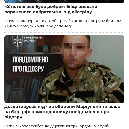
«З ногою все буде добре»: бійці вивезли
пораненого побратима з-під обстрілу
З початком ворожого артобстрілу бійці вогневої групи бригади
«Хижак» почули крики про допомогу.
Дезертирував під час оборони Маріуполя та воює
на боці рф: прикордоннику повідомлено про
підозру
Ексвійськовослужбовцю Державної прикордонної служби