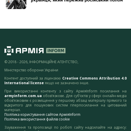
українця, який пережив російський полон
© 2018 - 2026, ІНФОРМАЦІЙНЕ АГЕНТСТВО,
Міністерство оборони України
Контент доступний за ліцензією
Creative Commons Attribution 4.0
International license
якщо не зазначено інше.
При використанні контенту з сайту АрміяInform посилання на
armyinform.com.ua
обов’язкове. Для суб’єктів у сфері онлайн-медіа
обов’язковим є розміщення у першому абзаці матеріалу прямого та
відкритого для пошукових систем гіперпосилання на цитований
матеріал.
Політика користування сайтом АрміяInform
Політика використання файлів cookie
Зауваження та пропозиції по роботі сайту надсилайте на адресу: