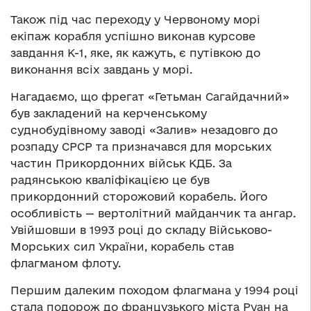
Також під час переходу у Червоному морі
екіпаж корабля успішно виконав курсове
завдання К-1, яке, як кажуть, є путівкою до
виконання всіх завдань у морі.
Нагадаємо, що фрегат «Гетьман Сагайдачний»
був закладений на керченському
суднобудівному заводі «Залив» незадовго до
розпаду СРСР та призначався для морських
частин Прикордонних військ КДБ. За
радянською кваліфікацією це був
прикордонний сторожовий корабель. Його
особливість — вертолітний майданчик та ангар.
Увійшовши в 1993 році до складу Військово-
Морських сил України, корабель став
флагманом флоту.
Першим далеким походом флагмана у 1994 році
стала подорож до французького міста Руан на