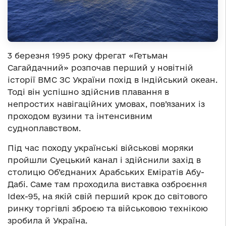
3 березня 1995 року фрегат «Гетьман
Сагайдачний» розпочав перший у новітній
історії ВМС ЗС України похід в Індійський океан.
Тоді він успішно здійснив плавання в
непростих навігаційних умовах, пов’язаних із
проходом вузини та інтенсивним
судноплавством.
Під час походу українські військові моряки
пройшли Суецький канал і здійснили захід в
столицю Об’єднаних Арабських Еміратів Абу-
Дабі. Саме там проходила виставка озброєння
Idex-95, на якій свій перший крок до світового
ринку торгівлі зброєю та військовою технікою
зробила й Україна.