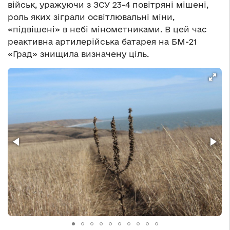
військ, уражуючи з ЗСУ 23-4 повітряні мішені,
роль яких зіграли освітлювальні міни,
«підвішені» в небі мінометниками. В цей час
реактивна артилерійська батарея на БМ-21
«Град» знищила визначену ціль.