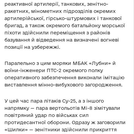
реактивної артилерії, танкових, зенітно-
ракетних, мінометних підрозділів окремих
артилерійської, гірсько-штурмових і танкової
бригад, а також окремого батальйону морської
піхоти здійснили переміщення з районів
базування й відведення на визначені вогневі
позиції на узбережжі.
Паралельно з цим моряки МБАК «Лубни» й
воїни-інженери ПТС-2 окремого полку
оперативного забезпечення виконали імітацію
виставлення мінно-вибухового загородження.
У цей час пара літаків Су-25, а з іншого
напрямку — пара вертольотів Мі-8 зімітували
повітряний удар по військах сил
протидесантної оборони. Одразу ж заговорили
«Шилки» — зенітники здійснили прикриття