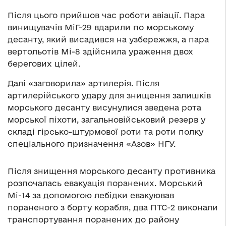
Після цього прийшов час роботи авіації. Пара
винищувачів МіГ-29 вдарили по морському
десанту, який висадився на узбережжя, а пара
вертольотів Мі-8 здійснила ураження двох
берегових цілей.
Далі «заговорила» артилерія. Після
артилерійського удару для знищення залишків
морського десанту висунулися зведена рота
морської піхоти, загальновійськовий резерв у
складі гірсько-штурмової роти та роти полку
спеціального призначення «Азов» НГУ.
Після знищення морського десанту противника
розпочалась евакуація поранених. Морський
Мі-14 за допомогою лебідки евакуював
пораненого з борту корабля, два ПТС-2 виконали
транспортування поранених до району