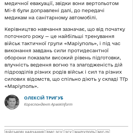
медичної евакуації, звідки вони вертольотом
Мі-8 були доправлені далі, до передачі
медикам на санітарному автомобілі.
Керівництво навчання зазначає, що від початку
поточного року — це найбільші тренування
військ тактичної групи «Маріуполь», і під час
виконання завдань сили протидесантної
оборони показали високий рівень підготовки,
влучність ведення вогню та злагодженість дій
підрозділів різних родів військ і сил та різних
силових відомств, що спільно діють у складі ТГр
«Маріуполь».
ОЛЕКСІЙ ТРИГУБ
Кореспондент АрміяInform
ВІЙСЬКОВІ НАВЧАННЯ
ВМС ЗСУ
ЗСУ
МАРІУПОЛЬ
МІГ-29