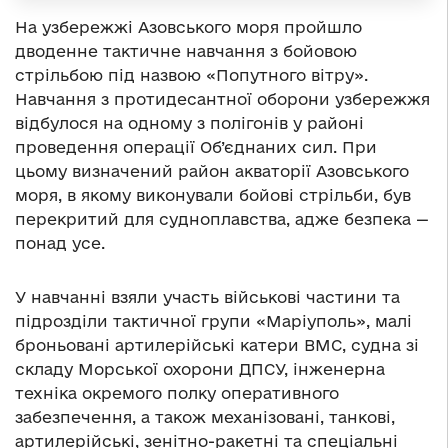
На узбережжі Азовського моря пройшло
дводенне тактичне навчання з бойовою
стрільбою під назвою «Попутного вітру».
Навчання з протидесантної оборони узбережжя
відбулося на одному з полігонів у районі
проведення операції Об’єднаних сил. При
цьому визначений район акваторії Азовського
моря, в якому виконували бойові стрільби, був
перекритий для судноплавства, адже безпека —
понад усе.
У навчанні взяли участь військові частини та
підрозділи тактичної групи «Маріуполь», малі
броньовані артилерійські катери ВМС, судна зі
складу Морської охорони ДПСУ, інженерна
техніка окремого полку оперативного
забезпечення, а також механізовані, танкові,
артилерійські, зенітно-ракетні та спеціальні