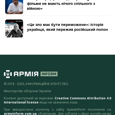
фільми не мають нічого спільного з
війною»
«Це зло має бути переможене»: історія
українця, який пережив російський полон
© 2018 - 2026, ІНФОРМАЦІЙНЕ АГЕНТСТВО,
Міністерство оборони України
Контент доступний за ліцензією
Creative Commons Attribution 4.0
International license
якщо не зазначено інше.
При використанні контенту з сайту АрміяInform посилання на
armyinform.com.ua
обов’язкове. Для суб’єктів у сфері онлайн-медіа