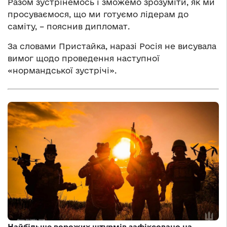
Разом зустрінемось і зможемо зрозуміти, як ми
просуваємося, що ми готуємо лідерам до
саміту, – пояснив дипломат.
За словами Пристайка, наразі Росія не висувала
вимог щодо проведення наступної
«нормандської зустрічі».
Найбільше ворожих штурмів зафіксовано на