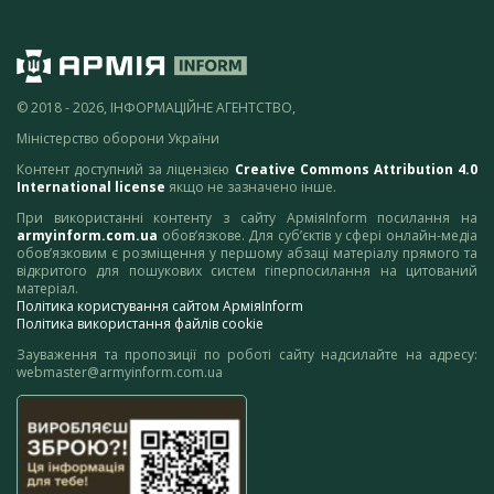
© 2018 - 2026, ІНФОРМАЦІЙНЕ АГЕНТСТВО,
Міністерство оборони України
Контент доступний за ліцензією
Creative Commons Attribution 4.0
International license
якщо не зазначено інше.
При використанні контенту з сайту АрміяInform посилання на
armyinform.com.ua
обов’язкове. Для суб’єктів у сфері онлайн-медіа
обов’язковим є розміщення у першому абзаці матеріалу прямого та
відкритого для пошукових систем гіперпосилання на цитований
матеріал.
Політика користування сайтом АрміяInform
Політика використання файлів cookie
Зауваження та пропозиції по роботі сайту надсилайте на адресу:
webmaster@armyinform.com.ua