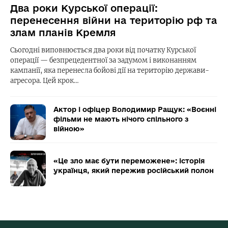
Два роки Курської операції:
перенесення війни на територію рф та
злам планів Кремля
Сьогодні виповнюється два роки від початку Курської
операції — безпрецедентної за задумом і виконанням
кампанії, яка перенесла бойові дії на територію держави-
агресора. Цей крок…
Актор і офіцер Володимир Ращук: «Воєнні
фільми не мають нічого спільного з
війною»
«Це зло має бути переможене»: історія
українця, який пережив російський полон