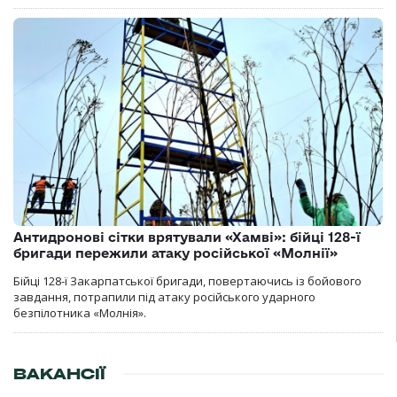
Антидронові сітки врятували «Хамві»: бійці 128-ї
бригади пережили атаку російської «Молнії»
Бійці 128-ї Закарпатської бригади, повертаючись із бойового
завдання, потрапили під атаку російського ударного
безпілотника «Молнія».
ВАКАНСІЇ