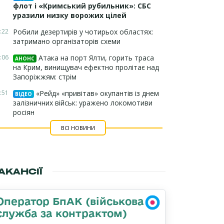
флот і «Кримський рубильник»: СБС
уразили низку ворожих цілей
:22
Робили дезертирів у чотирьох областях:
затримано організаторів схеми
:06
Атака на порт Ялти, горить траса
АНОНС
на Крим, винищувач ефектно пролітає над
Запоріжжям: стрім
:51
«Рейд» «привітав» окупантів із днем
ВІДЕО
залізничних військ: уражено локомотиви
росіян
ВСІ НОВИНИ
АКАНСІЇ
Оператор БпАК (військова
служба за контрактом)