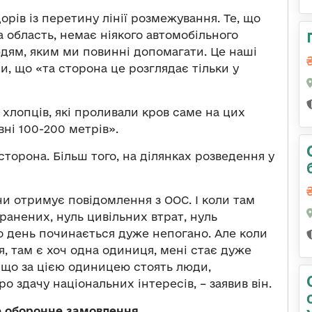
орів із перетину лінії розмежування. Те, що
 область, немає ніякого автомобільного
дям, яким ми повинні допомагати. Це наші
ши, що «та сторона це розглядає тільки у
 хлопців, які проливали кров саме на цих
вні 100-200 метрів».
 сторона. Більш того, на ділянках розведення у
и отримує повідомлення з ООС. І коли там
оранених, нуль цивільних втрат, нуль
о день починається дуже непогано. Але коли
я, там є хоч одна одиниця, мені стає дуже
 що за цією одиницею стоять люди,
о здачу національних інтересів, – заявив він.
 оборонне замовлення