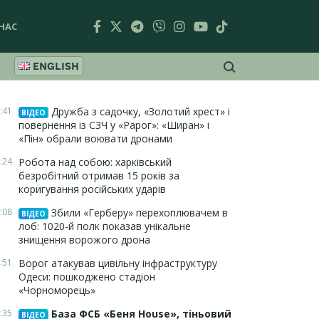
НАС
ENGLISH
:41
Дружба з садочку, «Золотий хрест» і
ВІДЕО
повернення із СЗЧ у «Рарог»: «Ширан» і
«Пін» обрали воювати дронами
:24
Робота над собою: харківський
безробітний отримав 15 років за
коригування російських ударів
:08
Збили «Герберу» перехоплювачем в
ВІДЕО
лоб: 1020-й полк показав унікальне
знищення ворожого дрона
:51
Ворог атакував цивільну інфраструктуру
Одеси: пошкоджено стадіон
«Чорноморець»
:35
База ФСБ «Беня House», тіньовий
ВІДЕО