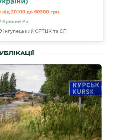
України)
від 20100 до 60300 грн
Кривий Ріг
Інгулецький ОРТЦК та СП
УБЛІКАЦІЇ