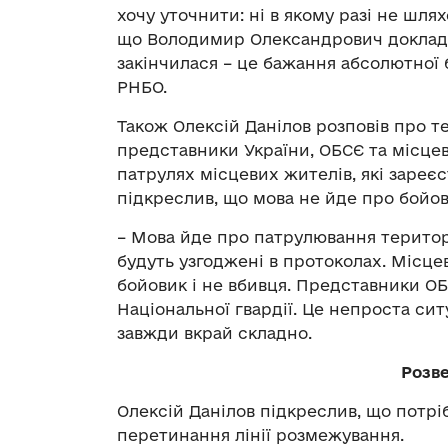
хочу уточнити: ні в якому разі не шлях
що Володимир Олександрович докладає
закінчилася – це бажання абсолютної 
РНБО.
Також Олексій Данілов розповів про те
представники України, ОБСЄ та місцев
патрулях місцевих жителів, які зареєс
підкреслив, що мова не йде про бойови
– Мова йде про патрулювання територі
будуть узгоджені в протоколах. Місцев
бойовик і не вбивця. Представники ОБ
Національної гвардії. Це непроста сит
завжди вкрай складно.
Розв
Олексій Данілов підкреслив, що потріб
перетинання лінії розмежування.