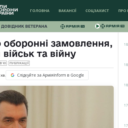
ГОЛОВНА
ВАКАНСІЇ
СОЦЗАХИСТ
ПРО 
ДОВІДНИК ВЕТЕРАНА
 оборонні замовлення,
18
військ та війну
РВ`Ю
ПУБЛІКАЦІЇ
18
Слідкуйте за АрміяInform в Google
хв.
18
17
17