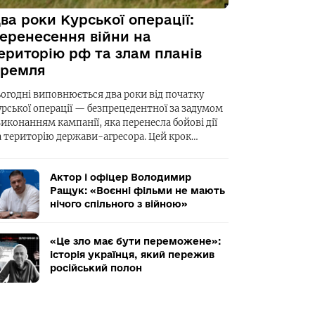
ва роки Курської операції:
еренесення війни на
ериторію рф та злам планів
ремля
ьогодні виповнюється два роки від початку
урської операції — безпрецедентної за задумом
виконанням кампанії, яка перенесла бойові дії
а територію держави-агресора. Цей крок…
Актор і офіцер Володимир
Ращук: «Воєнні фільми не мають
нічого спільного з війною»
«Це зло має бути переможене»:
історія українця, який пережив
російський полон