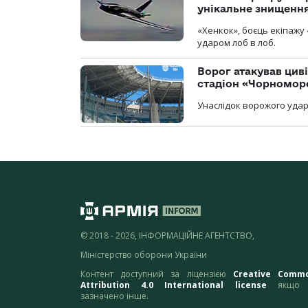
унікальне знищенн
«Хенкок», боєць екіпажу 
ударом лоб в лоб.
Ворог атакував ци
стадіон «Чорномор
Унаслідок ворожого удар
© 2018 - 2026, ІНФОРМАЦІЙНЕ АГЕНТСТВО,
Міністерство оборони України
Контент доступний за ліцензією
Creative Comm
Attribution 4.0 International license
якщо 
зазначено інше.