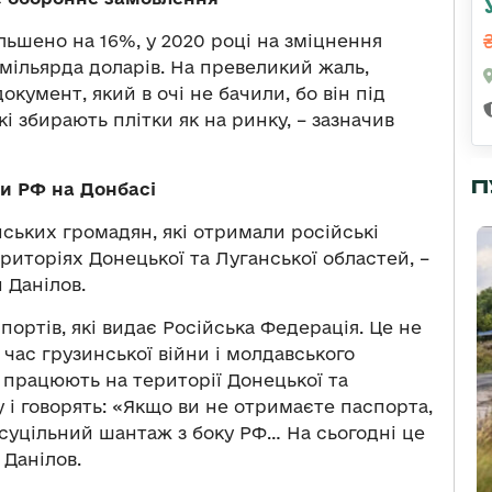
ьшено на 16%, у 2020 році на зміцнення
мільярда доларів. На превеликий жаль,
окумент, який в очі не бачили, бо він під
кі збирають плітки як на ринку, – зазначив
П
и РФ на Донбасі
нських громадян, які отримали російські
иторіях Донецької та Луганської областей, –
 Данілов.
ортів, які видає Російська Федерація. Це не
час грузинської війни і молдавського
 працюють на території Донецької та
у і говорять: «Якщо ви не отримаєте паспорта,
 суцільний шантаж з боку РФ… На сьогодні це
 Данілов.