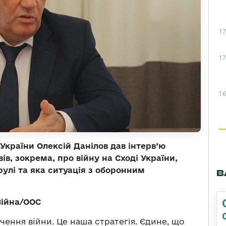
17
17
16
України Олексій Данілов дав інтерв’ю
вів, зокрема, про війну на Сході України,
рулі та яка ситуація з оборонним
В
Війна/ООС
чення війни. Це наша стратегія. Єдине, що