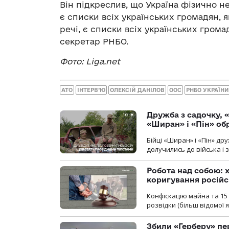
Він підкреслив, що Україна фізично 
є списки всіх українських громадян, я
речі, є списки всіх українських грома
секретар РНБО.
Фото: Liga.net
АТО
ІНТЕРВ’Ю
ОЛЕКСІЙ ДАНІЛОВ
ООС
РНБО УКРАЇНИ
Дружба з садочку, «
«Ширан» і «Пін» о
Бійці «Ширан» і «Пін» др
долучились до війська і 
Робота над собою: х
коригування російс
Конфіскацію майна та 15 
розвідки (більш відомої як
Збили «Герберу» пе