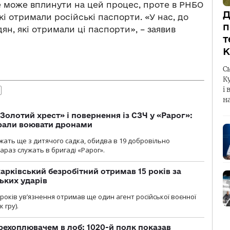
не може вплинути на цей процес, проте в РНБО
Д
кі отримали російські паспорти. «У нас, до
п
дян, які отримали ці паспорти», – заявив
т
К
С
К
і 
н
Золотий хрест» і повернення із СЗЧ у «Рарог»:
брали воювати дронами
ужать ще з дитячого садка, обидва в 19 добровільно
зараз служать в бригаді «Рарог».
арківський безробітний отримав 15 років за
ьких ударів
років увʼязнення отримав ще один агент російської воєнної
 гру).
рехоплювачем в лоб: 1020-й полк показав