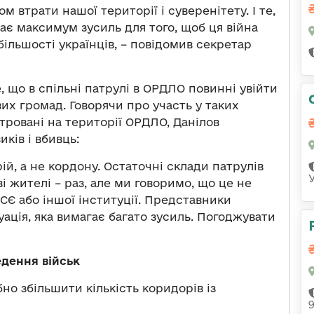
ом втрати нашої території і суверенітету. І те,
 максимум зусиль для того, щоб ця війна
більшості українців, – повідомив секретар
, що в спільні патрулі в ОРДЛО повинні увійти
их громад. Говорячи про участь у таких
тровані на території ОРДЛО, Данілов
ків і вбивць:
й, а не кордону. Остаточні склади патрулів
і жителі – раз, але ми говоримо, що це не
СЄ або іншої інституції. Представники
уація, яка вимагає багато зусиль. Погоджувати
едення військ
но збільшити кількість коридорів із