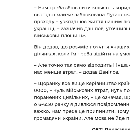
– Нам треба збільшити кількість корид
сьогодні майже заблокована Луганська
проходу – ускладнює життя нашим лю
українці, – зазначив Данілов, уточнив
військовій площині».
Він додав, що розуміє почуття «наших
ділянках, коли їм треба відійти на умо
– Але точно так само відходить і інша
нас менше втрат, – додав Данілов.
– Щоранку все вище керівництво країн
0000, – нуль військових втрат, нуль п
поранених цивільних, – це означає, щ
о 6-6:30 ранку я дивлюся повідомленн
важко. Нам треба це припинити. Тому
громадяни України. Але мова не йде пр
ОВТ: Державне