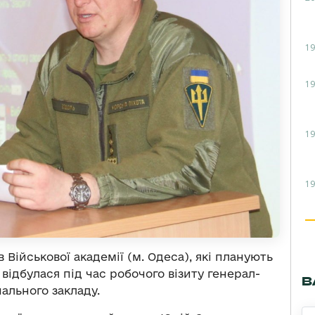
19
19
19
19
 Військової академії (м. Одеса), які планують
відбулася під час робочого візиту генерал-
В
ального закладу.