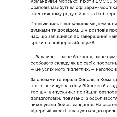
Командувач морської піхоти ВМС ЗС У
розповів майбутнім офіцерам-морпіха
престижному роду військ та їхні перс
Спілкуючись з випускниками, команду
думками та досвідом. Він розповів пр
час, що залишився до завершення навч
кроки на офіцерській службі.
— Важливо — ваше бажання, ваше сумлі
особового складу як до своїх побратим
— це успіх його підлеглих, — наголос
За словами генерала Содоля, в Команд
підготовки курсантів у Військовій акад
торішні випускники прийшли безпосер
допідготовки, пов’язаної з особливос
виконували бойові завдання. На сьогод
лідерські якості, плануються до приз