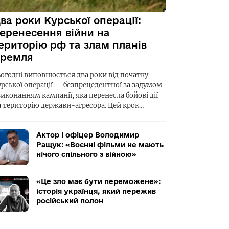
ва роки Курської операції:
еренесення війни на
ериторію рф та злам планів
ремля
ьогодні виповнюється два роки від початку
урської операції — безпрецедентної за задумом
виконанням кампанії, яка перенесла бойові дії
а територію держави-агресора. Цей крок…
Актор і офіцер Володимир
Ращук: «Воєнні фільми не мають
нічого спільного з війною»
«Це зло має бути переможене»:
історія українця, який пережив
російський полон