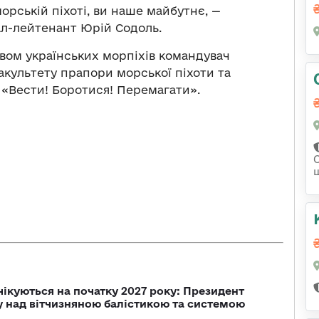
морській піхоті, ви наше майбутнє, —
ал-лейтенант Юрій Содоль.
твом українських морпіхів командувач
акультету прапори морської піхоти та
 «Вести! Боротися! Перемагати».
чікуються на початку 2027 року: Президент
у над вітчизняною балістикою та системою