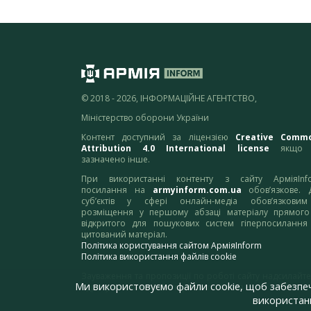
© 2018 - 2026, ІНФОРМАЦІЙНЕ АГЕНТСТВО,
Міністерство оборони України
Контент доступний за ліцензією
Creative Comm
Attribution 4.0 International license
якщо 
зазначено інше.
При використанні контенту з сайту АрміяInf
посилання на
armyinform.com.ua
обов’язкове. 
суб’єктів у сфері онлайн-медіа обов’язкови
розміщення у першому абзаці матеріалу прямого
відкритого для пошукових систем гіперпосилання
цитований матеріал.
Політика користування сайтом АрміяInform
Політика використання файлів cookie
Зауваження та пропозиції по роботі сайту надсилайте
Ми використовуємо файли cookie, щоб забезпе
адресу:
webmaster@armyinform.com.ua
використанн