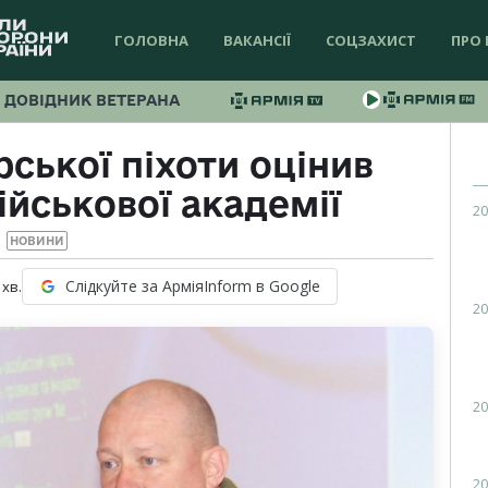
ГОЛОВНА
ВАКАНСІЇ
СОЦЗАХИСТ
ПРО 
ДОВІДНИК ВЕТЕРАНА
ської піхоти оцінив
ійськової академії
20
НОВИНИ
Слідкуйте за АрміяInform в Google
хв.
20
20
20