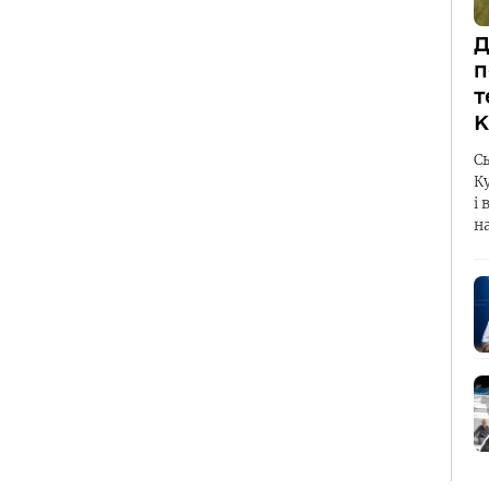
Д
п
т
К
С
К
і 
н