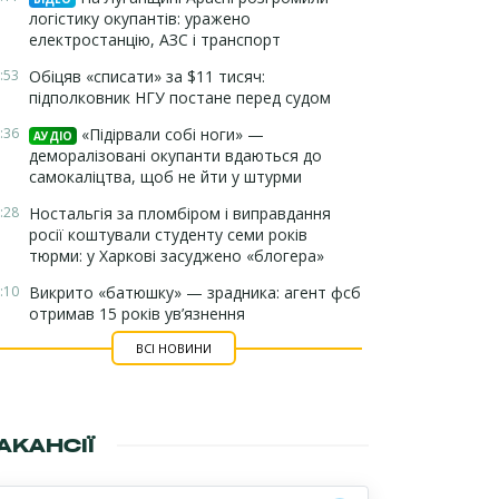
логістику окупантів: уражено
електростанцію, АЗС і транспорт
:53
Обіцяв «списати» за $11 тисяч:
підполковник НГУ постане перед судом
:36
«Підірвали собі ноги» —
АУДІО
деморалізовані окупанти вдаються до
самокаліцтва, щоб не йти у штурми
:28
Ностальгія за пломбіром і виправдання
росії коштували студенту семи років
тюрми: у Харкові засуджено «блогера»
:10
Викрито «батюшку» — зрадника: агент фсб
отримав 15 років ув’язнення
ВСІ НОВИНИ
АКАНСІЇ