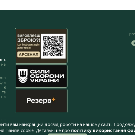
pr
ons
не
orm
Для
м є
 та
 на
 на
чити вам найкращий досвід роботи на нашому сайті. Продовжу
я файлів cookie. Детальніше про
політику використання фай