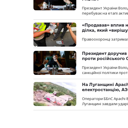
Президент України Воло
перебуває на етапі актив
«Продавав» вплив н
ділка, який «виріш
Правоохоронці затримал
Президент доручив 
проти російського
Президент України Воло
санкційної політики проти
На Луганщині Apach
електростанцію, АЗ
Оператори ББпС Apachi 8
Луганщині завдали ударів