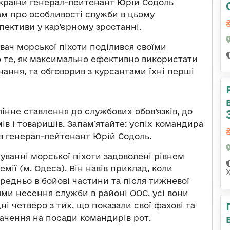
країни генерал-лейтенант Юрій Содоль
м про особливості служби в цьому
пективи у кар’єрному зростанні.
вач морської піхоти поділився своїми
о те, як максимально ефективно використати
ання, та обговорив з курсантами їхні перші
нне ставлення до службових обов’язків, до
ів і товаришів. Запам’ятайте: успіх командира
ив генерал-лейтенант Юрій Содоль.
уванні морської піхоти задоволені рівнем
емії (м. Одеса). Він навів приклад, коли
едньо в бойові частини та після тижневої
тями несення служби в районі ООС, усі вони
ні четверо з тих, що показали свої фахові та
начення на посади командирів рот.