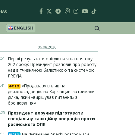
НАС
ENGLISH
06.08.2026
:51
Перші результати очікуються на початку
2027 року: Президент розповів про роботу
над вітчизняною балістикою та системою
FREYJA
:41
«Продавав» вплив на
ФОТО
держпосадовців: на Харківщині затримали
ділка, який «вирішував питання» з
бронюванням
:25
Президент доручив підготувати
спеціальну санкційну операцію проти
російського ОПК
:11
На Луганщині Apachi розгромили
ВІДЕО