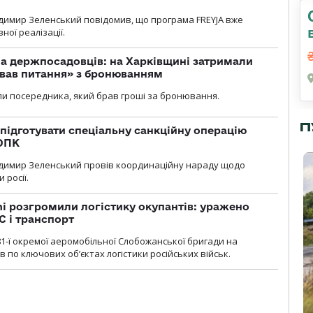
димир Зеленський повідомив, що програма FREYJA вже
ної реалізації.
а держпосадовців: на Харківщині затримали
ував питання» з бронюванням
и посередника, який брав гроші за бронювання.
П
підготувати спеціальну санкційну операцію
 ОПК
димир Зеленський провів координаційну нараду щодо
 росії.
i розгромили логістику окупантів: уражено
С і транспорт
1-ї окремої аеромобільної Слобожанської бригади на
 по ключових об’єктах логістики російських військ.