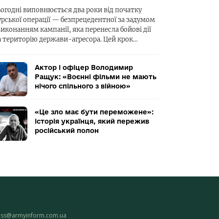
ьогодні виповнюється два роки від початку
урської операції — безпрецедентної за задумом
виконанням кампанії, яка перенесла бойові дії
а територію держави-агресора. Цей крок…
Актор і офіцер Володимир
Ращук: «Воєнні фільми не мають
нічого спільного з війною»
«Це зло має бути переможене»:
історія українця, який пережив
російський полон
ess@armyinform.com.ua