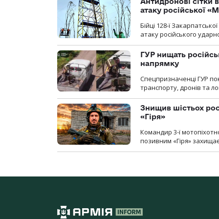
Антидронові сітки в
атаку російської «М
Бійці 128-ї Закарпатсько
атаку російського ударн
ГУР нищать російськ
напрямку
Спецпризначенці ГУР пок
транспорту, дронів та ло
Знищив шістьох росі
«Гіря»
Командир 3-ї мотопіхотно
позивним «Гіря» захищає