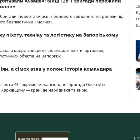
рятували «Хамві»: бійці 128-ї бригади пережили
олнії»
С
К
ї бригади, повертаючись із бойового завдання, потрапили під
і 
ого безпілотника «Молнія».
н
у піхоту, техніку та логістику на Запорізькому
азали кадри знищення російської піхоти, артилерії,
гістичних об’єктів на Запоріжжі.
ян, а сімох взяв у полон: історія командира
ї роти 43-ї окремої механізованої бригади Олексій із
 Харківщину — край, де народився та виріс.
pr