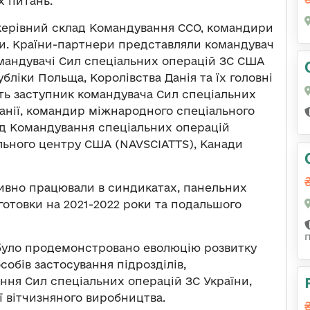
х питань.
 керівний склад Командування ССО, командири
ни. Країни-партнери представляли командувач
мандувачі Сил спеціальних операцій ЗС США
убліки Польща, Королівства Данія та їх головні
сть заступник командувача Сил спеціальних
танії, командир міжнародного спеціального
ід Командування спеціальних операцій
ального центру США (NAVSCIATTS), Канади
тивно працювали в синдикатах, панельних
готовки на 2021-2022 роки та подальшого
було продемонстровано еволюцію розвитку
собів застосування підрозділів,
ння Сил спеціальних операцій ЗС України,
ї вітчизняного виробництва.