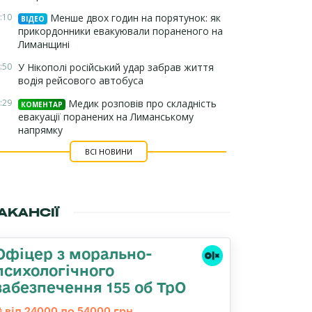
:10
Менше двох годин на порятунок: як
ВІДЕО
прикордонники евакуювали пораненого на
Лиманщині
:50
У Нікополі російський удар забрав життя
водія рейсового автобуса
:29
Медик розповів про складність
КОМЕНТАР
евакуації поранених на Лиманському
напрямку
ВСІ НОВИНИ
АКАНСІЇ
Офіцер з морально-
психологічного
забезпечення 155 об ТрО
від 24000 до 54000 грн