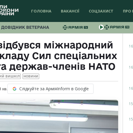
ГОЛОВНА
ВАКАНСІЇ
СОЦЗАХИСТ
ПРО 
ДОВІДНИК ВЕТЕРАНА
 відбувся міжнародний
16
кладу Сил спеціальних
та держав-членів НАТО
16
ИЙ ВИШКІЛ
НОВИНИ
16
Слідкуйте за АрміяInform в Google
1
хв.
15
15