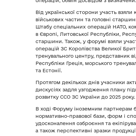
операцій, обмін досвідом з визначени
Від української сторони участь взяли
військових частин та головні старши
Штабу спеціальних операцій НАТО, ко
в Європі, Литовської Республіки, Респ
старшини. Також, у форумі взяли уча
операцій ЗС Королівства Великої Бри
тренувального центру, представник в
Республіки Греція, морського тренув
та Естонії.
Протягом декількох днів учасники ак
дискусіях задля узгодження плану під
розвитку ССО ЗС України до 2025 року.
В ході Форуму іноземним партнерам 
нормативно-правової бази, форм і спо
удосконалення озброєння та екіпірува
а також перспективні зразки продукці