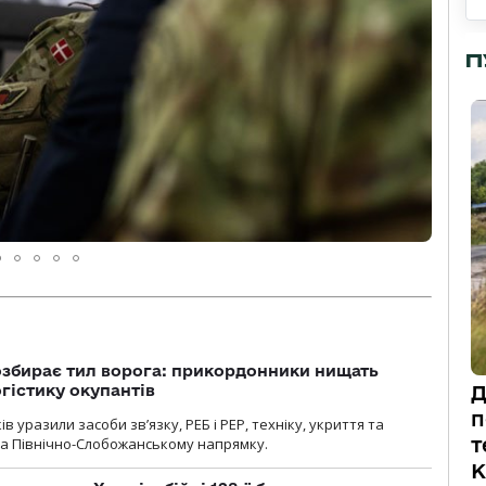
П
озбирає тил ворога: прикордонники нищать
огістику окупантів
Д
п
 уразили засоби зв’язку, РЕБ і РЕР, техніку, укриття та
т
на Північно-Слобожанському напрямку.
К