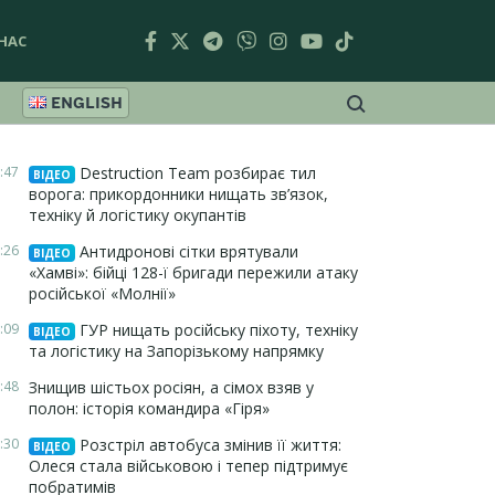
НАС
ENGLISH
:47
Destruction Team розбирає тил
ВІДЕО
ворога: прикордонники нищать зв’язок,
техніку й логістику окупантів
:26
Антидронові сітки врятували
ВІДЕО
«Хамві»: бійці 128-ї бригади пережили атаку
російської «Молнії»
:09
ГУР нищать російську піхоту, техніку
ВІДЕО
та логістику на Запорізькому напрямку
:48
Знищив шістьох росіян, а сімох взяв у
полон: історія командира «Гіря»
:30
Розстріл автобуса змінив її життя:
ВІДЕО
Олеся стала військовою і тепер підтримує
побратимів