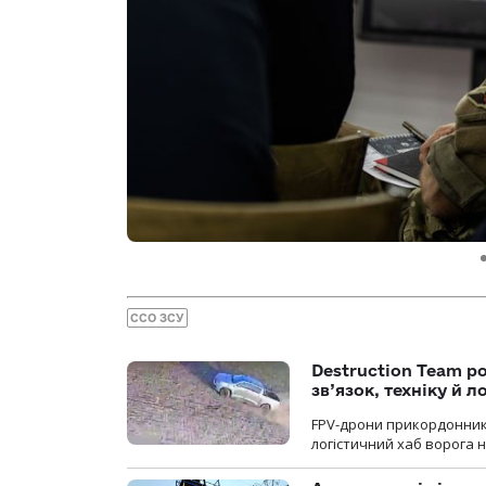
ССО ЗСУ
Destruction Team р
зв’язок, техніку й л
FPV-дрони прикордонників
логістичний хаб ворога 